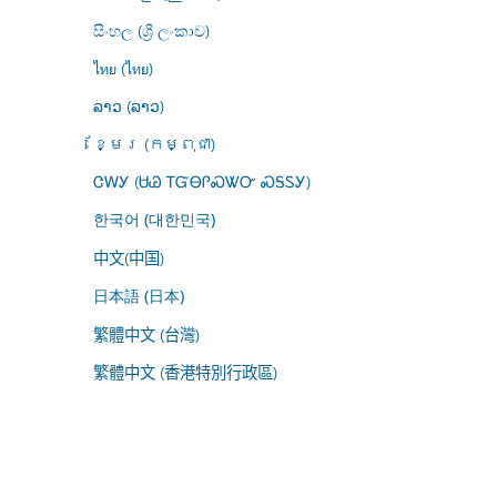
සිංහල (ශ්‍රී ලංකාව)
ไทย (ไทย)
ລາວ (ລາວ)
ខ្មែរ (កម្ពុជា)
ᏣᎳᎩ (ᏌᏊ ᎢᏳᎾᎵᏍᏔᏅ ᏍᎦᏚᎩ)
한국어 (대한민국)
中文(中国)
日本語 (日本)
繁體中文 (台灣)
繁體中文 (香港特別行政區)