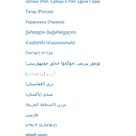
српски (Реп. Србија и Реп. Црна Гора)
Татар (Россия)
Українська (Україна)
ქართული (საქართველო)
Հայերեն (Հայաստան)
עברית (ישראל)
ئۇيغۇر يېزىقى (جۇڭخۇا خەلق جۇمھۇرىيىتى)
اُردو (پاکستان)
درى (افغانستان)
سنڌي (پاکستان)
عربي (المنطقة العربية)
فارسى
አማርኛ (ኢትዮጵያ)
कोंकणी (भारत)