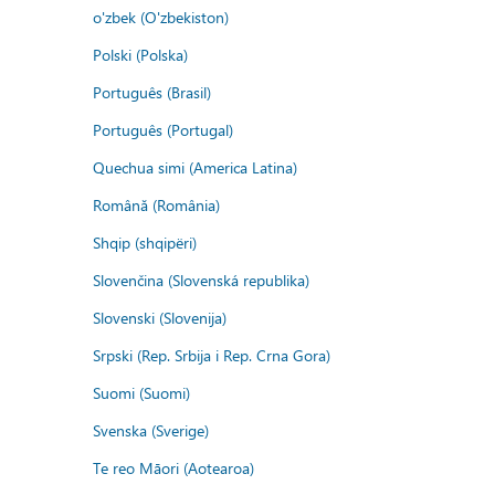
o'zbek (O'zbekiston)
Polski (Polska)
Português (Brasil)
Português (Portugal)
Quechua simi (America Latina)
Română (România)
Shqip (shqipëri)
Slovenčina (Slovenská republika)
Slovenski (Slovenija)
Srpski (Rep. Srbija i Rep. Crna Gora)
Suomi (Suomi)
Svenska (Sverige)
Te reo Māori (Aotearoa)