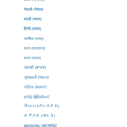
नेपाली (नेपाल)
मराठी (भारत)
हिन्दी (भारत)
অসমীয়া (ভাৰত)
বাংলা (বাংলাদেশ)
বাংলা (ভারত)
ਪੰਜਾਬੀ (ਭਾਰਤ)
ગુજરાતી (ભારત)
ଓଡ଼ିଆ (ଭାରତ)
தமிழ் (இந்தியா)
తెలుగు (భారతదేశం)
ಕನ್ನಡ (ಭಾರತ)
മലയാളം (ഇന്ത്യ)