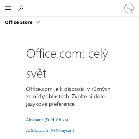
Přihlast
Microsoft
se
ke
Office Store
svému
účtu
Office.com: celý
svět
Office.com je k dispozici v různých
zemích/oblastech. Zvolte si dole
jazykové preference.
Afrikaans (Suid-Afrika)
Azərbaycan (Azərbaycan)