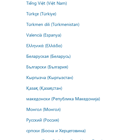
Tiếng Việt (Việt Nam)
Türkçe (Türkiye)
Türkmen dili (Türkmenistan)
Valencià (Espanya)
Ελληνικά (Ελλάδα)
Беларуская (Беларусь)
Български (България)
Кыргызча (Кыргызстан)
Қазақ (Қазақстан)
македонски (Република Македонија)
Монгол (Монгол)
Русский (Россия)
српски (Босна и Херцеговина)