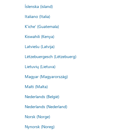
Íslenska (ísland)
Italiano (Italia)
K'iche' (Guatemala)
Kiswahili (Kenya)
Latviešu (Latvija)
Lëtzebuergesch (Lëtzebuerg)
Lietuvių (Lietuva)
Magyar (Magyarország)
Malti (Malta)
Nederlands (België)
Nederlands (Nederland)
Norsk (Norge)
Nynorsk (Noreg)