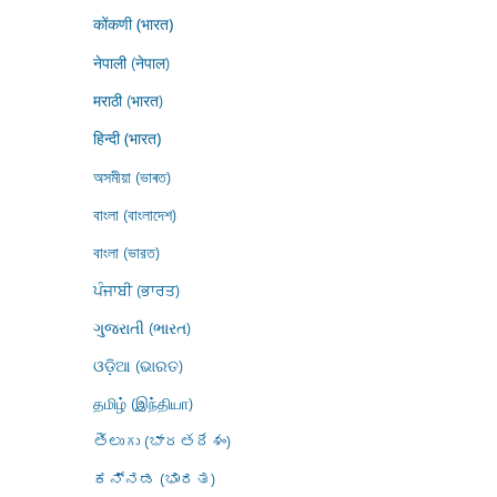
कोंकणी (भारत)
नेपाली (नेपाल)
मराठी (भारत)
हिन्दी (भारत)
অসমীয়া (ভাৰত)
বাংলা (বাংলাদেশ)
বাংলা (ভারত)
ਪੰਜਾਬੀ (ਭਾਰਤ)
ગુજરાતી (ભારત)
ଓଡ଼ିଆ (ଭାରତ)
தமிழ் (இந்தியா)
తెలుగు (భారతదేశం)
ಕನ್ನಡ (ಭಾರತ)