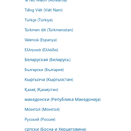
Tiếng Việt (Việt Nam)
Türkçe (Türkiye)
Türkmen dili (Türkmenistan)
Valencià (Espanya)
Ελληνικά (Ελλάδα)
Беларуская (Беларусь)
Български (България)
Кыргызча (Кыргызстан)
Қазақ (Қазақстан)
македонски (Република Македонија)
Монгол (Монгол)
Русский (Россия)
српски (Босна и Херцеговина)