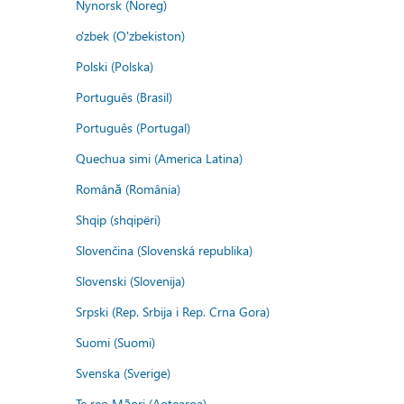
Nynorsk (Noreg)
o'zbek (O'zbekiston)
Polski (Polska)
Português (Brasil)
Português (Portugal)
Quechua simi (America Latina)
Română (România)
Shqip (shqipëri)
Slovenčina (Slovenská republika)
Slovenski (Slovenija)
Srpski (Rep. Srbija i Rep. Crna Gora)
Suomi (Suomi)
Svenska (Sverige)
Te reo Māori (Aotearoa)