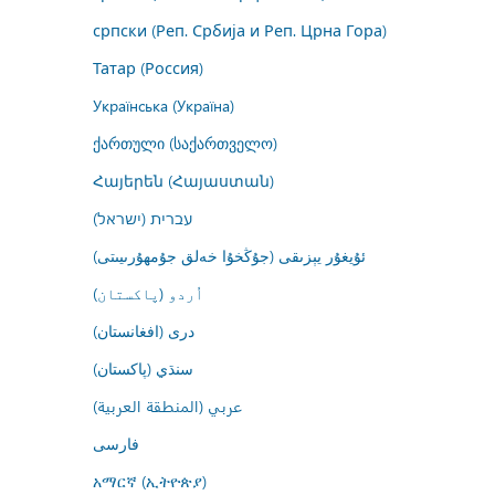
српски (Реп. Србија и Реп. Црна Гора)
Татар (Россия)
Українська (Україна)
ქართული (საქართველო)
Հայերեն (Հայաստան)
עברית (ישראל)
ئۇيغۇر يېزىقى (جۇڭخۇا خەلق جۇمھۇرىيىتى)
اُردو (پاکستان)
درى (افغانستان)
سنڌي (پاکستان)
عربي (المنطقة العربية)
فارسى
አማርኛ (ኢትዮጵያ)