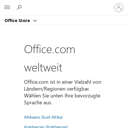
Bei
Microsoft
Ihrem
Konto
Office Store
anmeld
Office.com
weltweit
Office.com ist in einer Vielzahl von
Ländern/Regionen verfügbar.
Wählen Sie unten Ihre bevorzugte
Sprache aus.
Afrikaans (Suid-Afrika)
Azərbaycan (Azərbaycan)