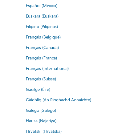
Español (México)
Euskara (Euskara)
Filipino (Pilipinas)
Français (Belgique)
Français (Canada)
Français (France)
Français (International)
Français (Suisse)
Gaeilge (Éire)
Gàidhlig (An Rìoghachd Aonaichte)
Galego (Galego)
Hausa (Najeriya)
Hrvatski (Hrvatska)