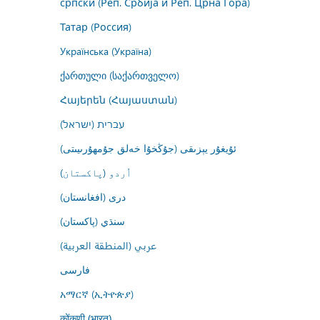
српски (Реп. Србија и Реп. Црна Гора)
Татар (Россия)
Українська (Україна)
ქართული (საქართველო)
Հայերեն (Հայաստան)
עברית (ישראל)
ئۇيغۇر يېزىقى (جۇڭخۇا خەلق جۇمھۇرىيىتى)
اُردو (پاکستان)
درى (افغانستان)
سنڌي (پاکستان)
عربي (المنطقة العربية)
فارسى
አማርኛ (ኢትዮጵያ)
कोंकणी (भारत)