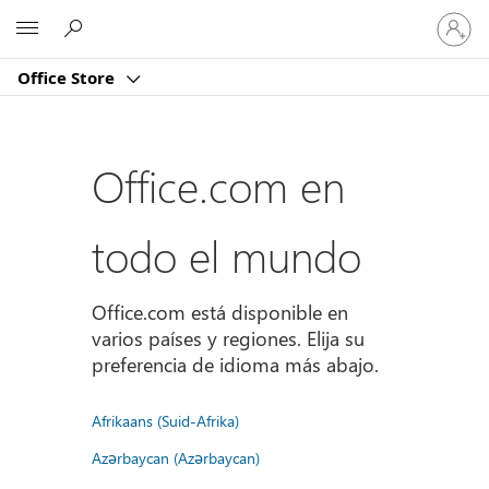
Iniciar
Microsoft
sesión
en
Office Store
tu
cuenta
Office.com en
todo el mundo
Office.com está disponible en
varios países y regiones. Elija su
preferencia de idioma más abajo.
Afrikaans (Suid-Afrika)
Azərbaycan (Azərbaycan)