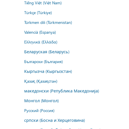
Tiếng Việt (Việt Nam)
Türkçe (Türkiye)
Türkmen dili (Türkmenistan)
Valencià (Espanya)
Ελληνικά (Ελλάδα)
Беларуская (Беларусь)
Български (България)
Кыргызча (Кыргызстан)
Қазақ (Қазақстан)
македонски (Република Македонија)
Монгол (Монгол)
Русский (Россия)
српски (Босна и Херцеговина)