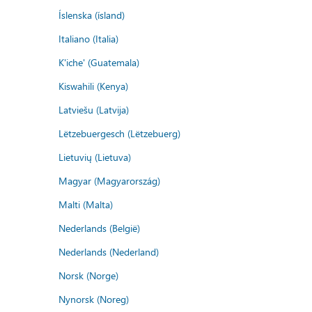
Íslenska (ísland)
Italiano (Italia)
K'iche' (Guatemala)
Kiswahili (Kenya)
Latviešu (Latvija)
Lëtzebuergesch (Lëtzebuerg)
Lietuvių (Lietuva)
Magyar (Magyarország)
Malti (Malta)
Nederlands (België)
Nederlands (Nederland)
Norsk (Norge)
Nynorsk (Noreg)