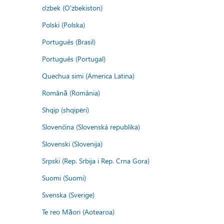
o'zbek (O'zbekiston)
Polski (Polska)
Português (Brasil)
Português (Portugal)
Quechua simi (America Latina)
Română (România)
Shqip (shqipëri)
Slovenčina (Slovenská republika)
Slovenski (Slovenija)
Srpski (Rep. Srbija i Rep. Crna Gora)
Suomi (Suomi)
Svenska (Sverige)
Te reo Māori (Aotearoa)