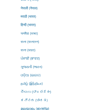
नेपाली (नेपाल)
मराठी (भारत)
हिन्दी (भारत)
অসমীয়া (ভাৰত)
বাংলা (বাংলাদেশ)
বাংলা (ভারত)
ਪੰਜਾਬੀ (ਭਾਰਤ)
ગુજરાતી (ભારત)
ଓଡ଼ିଆ (ଭାରତ)
தமிழ் (இந்தியா)
తెలుగు (భారతదేశం)
ಕನ್ನಡ (ಭಾರತ)
മലയാളം (ഇന്ത്യ)