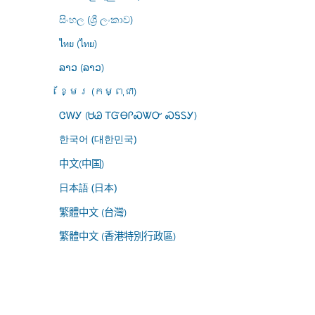
සිංහල (ශ්‍රී ලංකාව)
ไทย (ไทย)
ລາວ (ລາວ)
ខ្មែរ (កម្ពុជា)
ᏣᎳᎩ (ᏌᏊ ᎢᏳᎾᎵᏍᏔᏅ ᏍᎦᏚᎩ)
한국어 (대한민국)
中文(中国)
日本語 (日本)
繁體中文 (台灣)
繁體中文 (香港特別行政區)