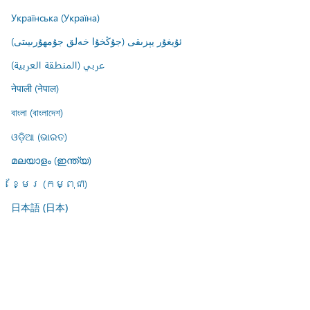
Українська (Україна)
ئۇيغۇر يېزىقى (جۇڭخۇا خەلق جۇمھۇرىيىتى)
عربي (المنطقة العربية)
नेपाली (नेपाल)
বাংলা (বাংলাদেশ)
ଓଡ଼ିଆ (ଭାରତ)
മലയാളം (ഇന്ത്യ)
ខ្មែរ (កម្ពុជា)
日本語 (日本)