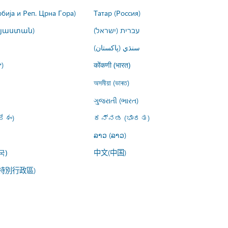
рбија и Реп. Црна Гора)
Татар (Россия)
այաստան)
עברית (ישראל)
سنڌي (پاکستان)
)
कोंकणी (भारत)
অসমীয়া (ভাৰত)
ગુજરાતી (ભારત)
ేశం)
ಕನ್ನಡ (ಭಾರತ)
ລາວ (ລາວ)
中文(中国)
국)
特別行政區)