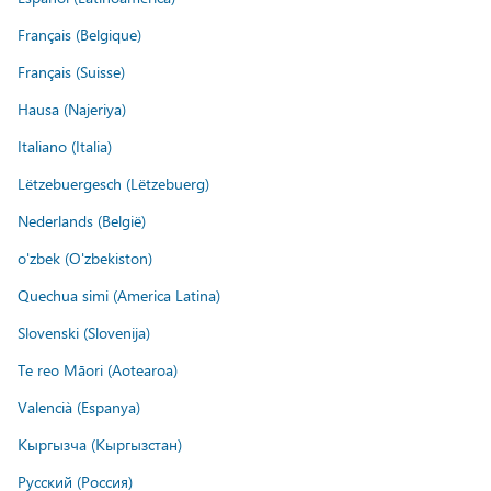
Français (Belgique)
Français (Suisse)
Hausa (Najeriya)
Italiano (Italia)
Lëtzebuergesch (Lëtzebuerg)
Nederlands (België)
o'zbek (O'zbekiston)
Quechua simi (America Latina)
Slovenski (Slovenija)
Te reo Māori (Aotearoa)
Valencià (Espanya)
Кыргызча (Кыргызстан)
Русский (Россия)