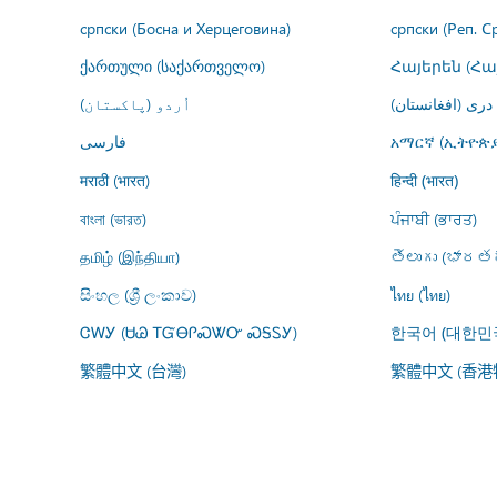
српски (Босна и Херцеговина)
српски (Реп. С
ქართული (საქართველო)
Հայերեն (Հ
درى (افغانستان)
اُردو (پاکستان)
فارسى
አማርኛ (ኢትዮጵያ
मराठी (भारत)
हिन्दी (भारत)
বাংলা (ভারত)
ਪੰਜਾਬੀ (ਭਾਰਤ)
தமிழ் (இந்தியா)
తెలుగు (భారతద
සිංහල (ශ්‍රී ලංකාව)
ไทย (ไทย)
ᏣᎳᎩ (ᏌᏊ ᎢᏳᎾᎵᏍᏔᏅ ᏍᎦᏚᎩ)
한국어 (대한민
繁體中文 (台灣)
繁體中文 (香港