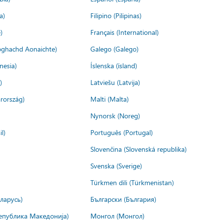
a)
Filipino (Pilipinas)
)
Français (International)
ìoghachd Aonaichte)
Galego (Galego)
nesia)
Íslenska (ísland)
)
Latviešu (Latvija)
rország)
Malti (Malta)
Nynorsk (Noreg)
l)
Português (Portugal)
Slovenčina (Slovenská republika)
Svenska (Sverige)
Türkmen dili (Türkmenistan)
ларусь)
Български (България)
епублика Македонија)
Монгол (Монгол)