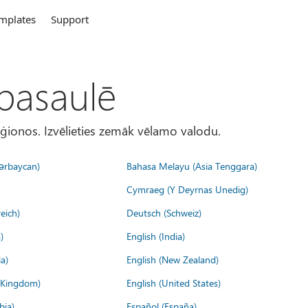
mplates
Support
 pasaulē
eģionos. Izvēlieties zemāk vēlamo valodu.
ərbaycan)
Bahasa Melayu (Asia Tenggara)
Cymraeg (Y Deyrnas Unedig)
eich)
Deutsch (Schweiz)
)
English (India)
a)
English (New Zealand)
d Kingdom)
English (United States)
bia)
Español (España)