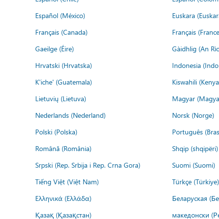
Español (México)
Euskara (Euskar
Français (Canada)
Français (France
Gaeilge (Éire)
Gàidhlig (An R
Hrvatski (Hrvatska)
Indonesia (Indo
K'iche' (Guatemala)
Kiswahili (Kenya
Lietuvių (Lietuva)
Magyar (Magya
Nederlands (Nederland)
Norsk (Norge)
Polski (Polska)
Português (Brasi
Română (România)
Shqip (shqipëri)
Srpski (Rep. Srbija i Rep. Crna Gora)
Suomi (Suomi)
Tiếng Việt (Việt Nam)
Türkçe (Türkiye)
Ελληνικά (Ελλάδα)
Беларуская (Бе
Қазақ (Қазақстан)
македонски (Р