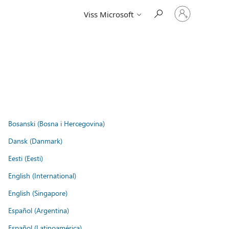
Pierakstieties
Viss Microsoft
savā
kontā
Bosanski (Bosna i Hercegovina)
Dansk (Danmark)
Eesti (Eesti)
English (International)
English (Singapore)
Español (Argentina)
Español (Latinoamérica)