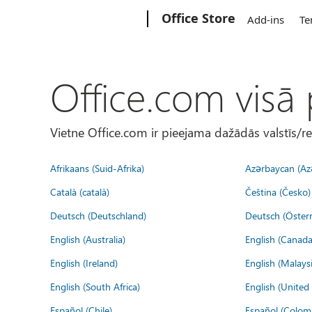
Microsoft
Office Store
Add-ins
Te
Office.com visā
Vietne Office.com ir pieejama dažādās valstīs/r
Afrikaans (Suid-Afrika)
Azərbaycan (Az
Català (català)
Čeština (Česko)
Deutsch (Deutschland)
Deutsch (Österr
English (Australia)
English (Canada
English (Ireland)
English (Malaysi
English (South Africa)
English (Unite
Español (Chile)
Español (Colom