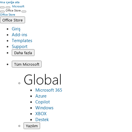
Ana içeriğe atla
Microsoft
Office Store
Office Store
Office Store
Giriş
Add-ins
Templates
Support
Daha fazla
Tüm Microsoft
Global
Microsoft 365
Azure
Copilot
Windows
XBOX
Destek
Yazılım