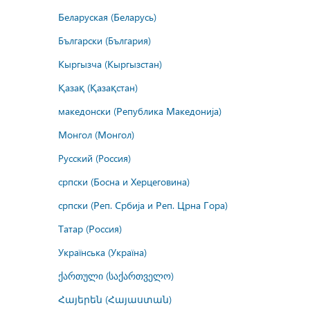
Беларуская (Беларусь)
Български (България)
Кыргызча (Кыргызстан)
Қазақ (Қазақстан)
македонски (Република Македонија)
Монгол (Монгол)
Русский (Россия)
српски (Босна и Херцеговина)
српски (Реп. Србија и Реп. Црна Гора)
Татар (Россия)
Українська (Україна)
ქართული (საქართველო)
Հայերեն (Հայաստան)