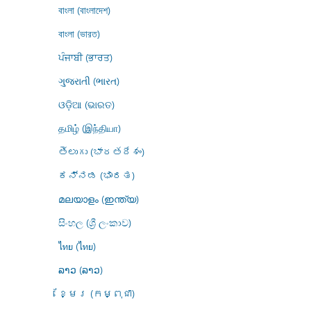
বাংলা (বাংলাদেশ)
বাংলা (ভারত)
ਪੰਜਾਬੀ (ਭਾਰਤ)
ગુજરાતી (ભારત)
ଓଡ଼ିଆ (ଭାରତ)
தமிழ் (இந்தியா)
తెలుగు (భారతదేశం)
ಕನ್ನಡ (ಭಾರತ)
മലയാളം (ഇന്ത്യ)
සිංහල (ශ්‍රී ලංකාව)
ไทย (ไทย)
ລາວ (ລາວ)
ខ្មែរ (កម្ពុជា)