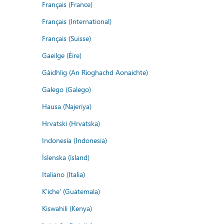
Français (France)
Français (International)
Français (Suisse)
Gaeilge (Éire)
Gàidhlig (An Rìoghachd Aonaichte)
Galego (Galego)
Hausa (Najeriya)
Hrvatski (Hrvatska)
Indonesia (Indonesia)
Íslenska (ísland)
Italiano (Italia)
K'iche' (Guatemala)
Kiswahili (Kenya)