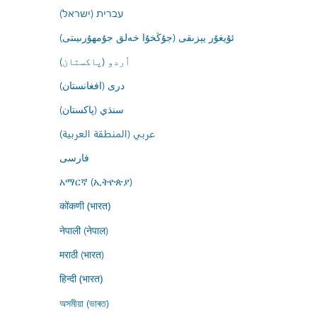
עברית (ישראל)
ئۇيغۇر يېزىقى (جۇڭخۇا خەلق جۇمھۇرىيىتى)
اُردو (پاکستان)
درى (افغانستان)
سنڌي (پاکستان)
عربي (المنطقة العربية)
فارسى
አማርኛ (ኢትዮጵያ)
कोंकणी (भारत)
नेपाली (नेपाल)
मराठी (भारत)
हिन्दी (भारत)
অসমীয়া (ভাৰত)