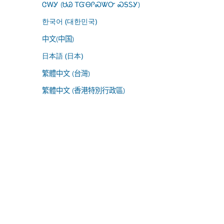
ᏣᎳᎩ (ᏌᏊ ᎢᏳᎾᎵᏍᏔᏅ ᏍᎦᏚᎩ)
한국어 (대한민국)
中文(中国)
日本語 (日本)
繁體中文 (台灣)
繁體中文 (香港特別行政區)