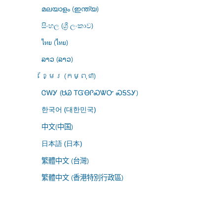
മലയാളം (ഇന്ത്യ)
සිංහල (ශ්‍රී ලංකාව)
ไทย (ไทย)
ລາວ (ລາວ)
ខ្មែរ (កម្ពុជា)
ᏣᎳᎩ (ᏌᏊ ᎢᏳᎾᎵᏍᏔᏅ ᏍᎦᏚᎩ)
한국어 (대한민국)
中文(中国)
日本語 (日本)
繁體中文 (台灣)
繁體中文 (香港特別行政區)