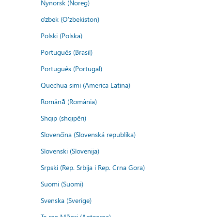
Nynorsk (Noreg)
o'zbek (O'zbekiston)
Polski (Polska)
Português (Brasil)
Português (Portugal)
Quechua simi (America Latina)
Română (România)
Shqip (shqipëri)
Slovenčina (Slovenská republika)
Slovenski (Slovenija)
Srpski (Rep. Srbija i Rep. Crna Gora)
Suomi (Suomi)
Svenska (Sverige)
Te reo Māori (Aotearoa)