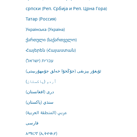
српски (Реп. Србија и Реп. Црна Гора)
Татар (Россия)
Українська (Україна)
ქართული (საქართველო)
Հայերեն (Հայաստան)
עברית (ישראל)
ئۇيغۇر يېزىقى (جۇڭخۇا خەلق جۇمھۇرىيىتى)
اُردو (پاکستان)
درى (افغانستان)
سنڌي (پاکستان)
عربي (المنطقة العربية)
فارسى
አማርኛ (ኢትዮጵያ)