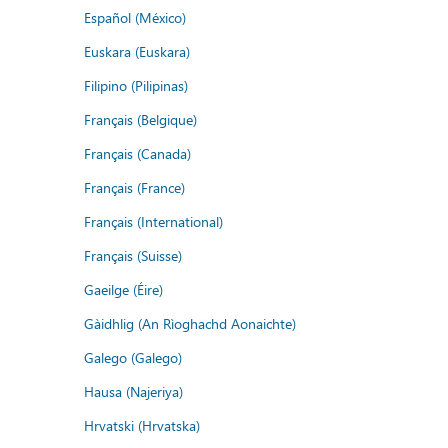
Español (México)
Euskara (Euskara)
Filipino (Pilipinas)
Français (Belgique)
Français (Canada)
Français (France)
Français (International)
Français (Suisse)
Gaeilge (Éire)
Gàidhlig (An Rìoghachd Aonaichte)
Galego (Galego)
Hausa (Najeriya)
Hrvatski (Hrvatska)