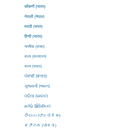
कोंकणी (भारत)
नेपाली (नेपाल)
मराठी (भारत)
हिन्दी (भारत)
অসমীয়া (ভাৰত)
বাংলা (বাংলাদেশ)
বাংলা (ভারত)
ਪੰਜਾਬੀ (ਭਾਰਤ)
ગુજરાતી (ભારત)
ଓଡ଼ିଆ (ଭାରତ)
தமிழ் (இந்தியா)
తెలుగు (భారతదేశం)
ಕನ್ನಡ (ಭಾರತ)