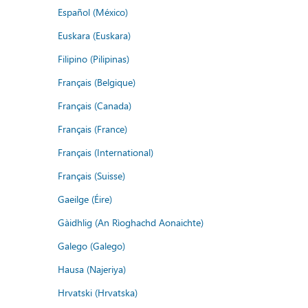
Español (México)
Euskara (Euskara)
Filipino (Pilipinas)
Français (Belgique)
Français (Canada)
Français (France)
Français (International)
Français (Suisse)
Gaeilge (Éire)
Gàidhlig (An Rìoghachd Aonaichte)
Galego (Galego)
Hausa (Najeriya)
Hrvatski (Hrvatska)