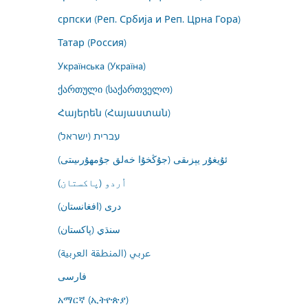
српски (Реп. Србија и Реп. Црна Гора)
Татар (Россия)
Українська (Україна)
ქართული (საქართველო)
Հայերեն (Հայաստան)
עברית (ישראל)
ئۇيغۇر يېزىقى (جۇڭخۇا خەلق جۇمھۇرىيىتى)
اُردو (پاکستان)
درى (افغانستان)
سنڌي (پاکستان)
عربي (المنطقة العربية)
فارسى
አማርኛ (ኢትዮጵያ)