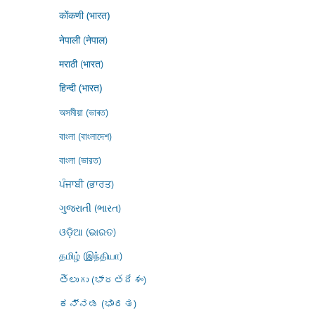
कोंकणी (भारत)
नेपाली (नेपाल)
मराठी (भारत)
हिन्दी (भारत)
অসমীয়া (ভাৰত)
বাংলা (বাংলাদেশ)
বাংলা (ভারত)
ਪੰਜਾਬੀ (ਭਾਰਤ)
ગુજરાતી (ભારત)
ଓଡ଼ିଆ (ଭାରତ)
தமிழ் (இந்தியா)
తెలుగు (భారతదేశం)
ಕನ್ನಡ (ಭಾರತ)