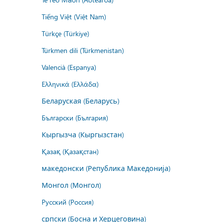
Tiếng Việt (Việt Nam)
Türkçe (Türkiye)
Türkmen dili (Türkmenistan)
Valencià (Espanya)
Ελληνικά (Ελλάδα)
Беларуская (Беларусь)
Български (България)
Кыргызча (Кыргызстан)
Қазақ (Қазақстан)
македонски (Република Македонија)
Монгол (Монгол)
Русский (Россия)
српски (Босна и Херцеговина)