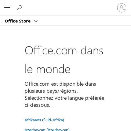
Connect
Microsoft
vous
à
Office Store
votre
compte
Office.com dans
le monde
Office.com est disponible dans
plusieurs pays/régions.
Sélectionnez votre langue préférée
ci-dessous.
Afrikaans (Suid-Afrika)
Azərbaycan (Azərbaycan)