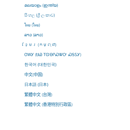
മലയാളം (ഇന്ത്യ)
සිංහල (ශ්‍රී ලංකාව)
ไทย (ไทย)
ລາວ (ລາວ)
ខ្មែរ (កម្ពុជា)
ᏣᎳᎩ (ᏌᏊ ᎢᏳᎾᎵᏍᏔᏅ ᏍᎦᏚᎩ)
한국어 (대한민국)
中文(中国)
日本語 (日本)
繁體中文 (台灣)
繁體中文 (香港特別行政區)