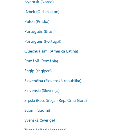
Nynorsk (Noreg)
o'zbek (O'zbekiston)
Polski (Polska)
Português (Brasil)
Português (Portugal)
Quechua simi (America Latina)
Română (România)
Shqip (shqipëri)
Slovenčina (Slovenská republika)
Slovenski (Slovenija)
Srpski (Rep. Srbija i Rep. Crna Gora)
Suomi (Suomi)
Svenska (Sverige)
Te reo Māori (Aotearoa)