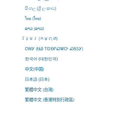
සිංහල (ශ්‍රී ලංකාව)
ไทย (ไทย)
ລາວ (ລາວ)
ខ្មែរ (កម្ពុជា)
ᏣᎳᎩ (ᏌᏊ ᎢᏳᎾᎵᏍᏔᏅ ᏍᎦᏚᎩ)
한국어 (대한민국)
中文(中国)
日本語 (日本)
繁體中文 (台灣)
繁體中文 (香港特別行政區)