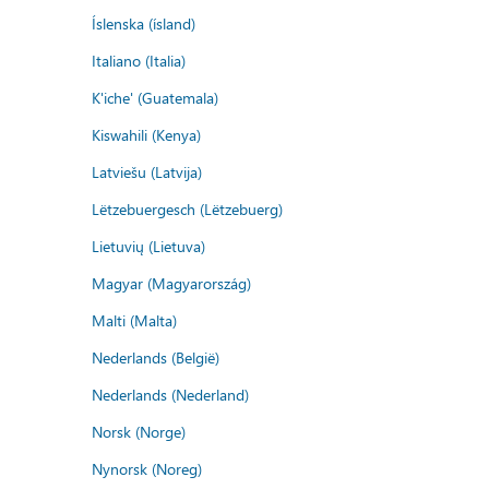
Íslenska (ísland)
Italiano (Italia)
K'iche' (Guatemala)
Kiswahili (Kenya)
Latviešu (Latvija)
Lëtzebuergesch (Lëtzebuerg)
Lietuvių (Lietuva)
Magyar (Magyarország)
Malti (Malta)
Nederlands (België)
Nederlands (Nederland)
Norsk (Norge)
Nynorsk (Noreg)