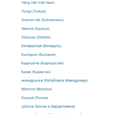
Tiếng Việt (Việt Nam)
Türkçe (Türkiye)
Türkmen dili (Türkmenistan)
Valencià (Espanya)
Ελληνικά (Ελλάδα)
Беларуская (Беларусь)
Български (България)
Кыргызча (Кыргызстан)
Қазақ (Қазақстан)
македонски (Република Македонија)
Монгол (Монгол)
Русский (Россия)
српски (Босна и Херцеговина)