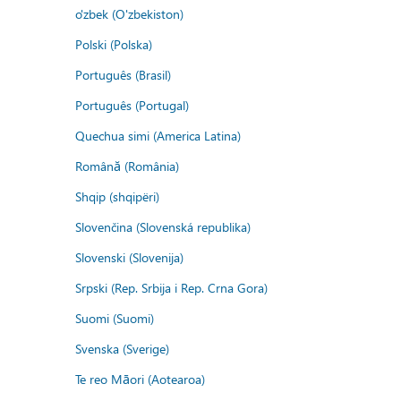
o'zbek (O'zbekiston)
Polski (Polska)
Português (Brasil)
Português (Portugal)
Quechua simi (America Latina)
Română (România)
Shqip (shqipëri)
Slovenčina (Slovenská republika)
Slovenski (Slovenija)
Srpski (Rep. Srbija i Rep. Crna Gora)
Suomi (Suomi)
Svenska (Sverige)
Te reo Māori (Aotearoa)