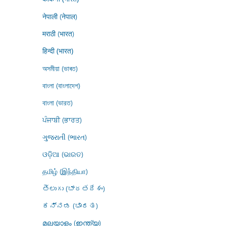
नेपाली (नेपाल)
मराठी (भारत)
हिन्दी (भारत)
অসমীয়া (ভাৰত)
বাংলা (বাংলাদেশ)
বাংলা (ভারত)
ਪੰਜਾਬੀ (ਭਾਰਤ)
ગુજરાતી (ભારત)
ଓଡ଼ିଆ (ଭାରତ)
தமிழ் (இந்தியா)
తెలుగు (భారతదేశం)
ಕನ್ನಡ (ಭಾರತ)
മലയാളം (ഇന്ത്യ)