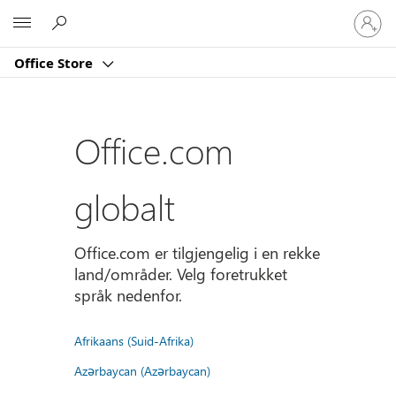
Logg
Microsoft
på
kontoe
Office Store
din
Office.com
globalt
Office.com er tilgjengelig i en rekke
land/områder. Velg foretrukket
språk nedenfor.
Afrikaans (Suid-Afrika)
Azərbaycan (Azərbaycan)