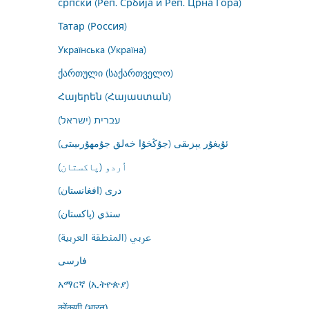
српски (Реп. Србија и Реп. Црна Гора)
Татар (Россия)
Українська (Україна)
ქართული (საქართველო)
Հայերեն (Հայաստան)
עברית (ישראל)
ئۇيغۇر يېزىقى (جۇڭخۇا خەلق جۇمھۇرىيىتى)
اُردو (پاکستان)
درى (افغانستان)
سنڌي (پاکستان)
عربي (المنطقة العربية)
فارسى
አማርኛ (ኢትዮጵያ)
कोंकणी (भारत)