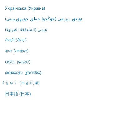
Українська (Україна)
ئۇيغۇر يېزىقى (جۇڭخۇا خەلق جۇمھۇرىيىتى)
عربي (المنطقة العربية)
नेपाली (नेपाल)
বাংলা (বাংলাদেশ)
ଓଡ଼ିଆ (ଭାରତ)
മലയാളം (ഇന്ത്യ)
ខ្មែរ (កម្ពុជា)
日本語 (日本)