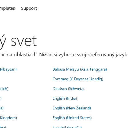
mplates
Support
ý svet
ách a oblastiach. Nižšie si vyberte svoj preferovaný jazyk
ərbaycan)
Bahasa Melayu (Asia Tenggara)
Cymraeg (Y Deyrnas Unedig)
eich)
Deutsch (Schweiz)
)
English (India)
a)
English (New Zealand)
d Kingdom)
English (United States)
bia)
Español (España)