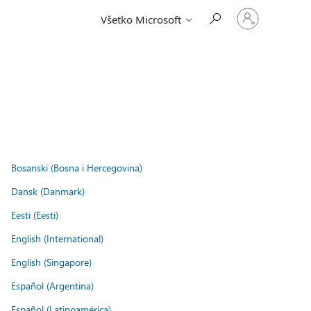
Prihláste
Všetko Microsoft
sa
k
svojmu
kontu
.
Bosanski (Bosna i Hercegovina)
Dansk (Danmark)
Eesti (Eesti)
English (International)
English (Singapore)
Español (Argentina)
Español (Latinoamérica)