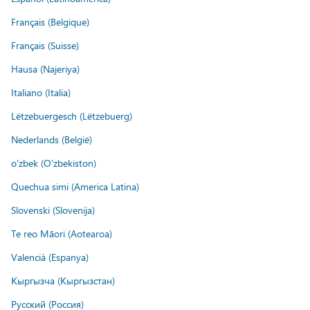
Français (Belgique)
Français (Suisse)
Hausa (Najeriya)
Italiano (Italia)
Lëtzebuergesch (Lëtzebuerg)
Nederlands (België)
o'zbek (O'zbekiston)
Quechua simi (America Latina)
Slovenski (Slovenija)
Te reo Māori (Aotearoa)
Valencià (Espanya)
Кыргызча (Кыргызстан)
Русский (Россия)