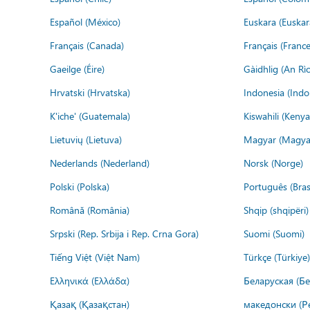
Español (México)
Euskara (Euskar
Français (Canada)
Français (France
Gaeilge (Éire)
Gàidhlig (An R
Hrvatski (Hrvatska)
Indonesia (Indo
K'iche' (Guatemala)
Kiswahili (Kenya
Lietuvių (Lietuva)
Magyar (Magya
Nederlands (Nederland)
Norsk (Norge)
Polski (Polska)
Português (Brasi
Română (România)
Shqip (shqipëri)
Srpski (Rep. Srbija i Rep. Crna Gora)
Suomi (Suomi)
Tiếng Việt (Việt Nam)
Türkçe (Türkiye)
Ελληνικά (Ελλάδα)
Беларуская (Бе
Қазақ (Қазақстан)
македонски (Р