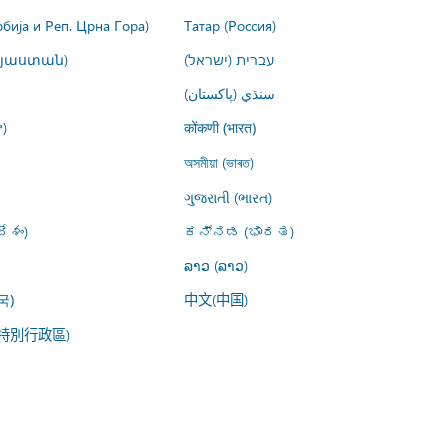
рбија и Реп. Црна Гора)
Татар (Россия)
այաստան)
עברית (ישראל)
سنڌي (پاکستان)
)
कोंकणी (भारत)
অসমীয়া (ভাৰত)
ગુજરાતી (ભારત)
ేశం)
ಕನ್ನಡ (ಭಾರತ)
ລາວ (ລາວ)
中文(中国)
국)
特別行政區)