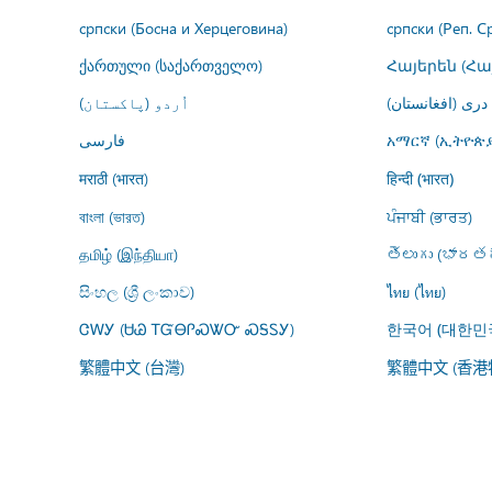
српски (Босна и Херцеговина)
српски (Реп. С
ქართული (საქართველო)
Հայերեն (Հ
درى (افغانستان)
اُردو (پاکستان)
فارسى
አማርኛ (ኢትዮጵያ
मराठी (भारत)
हिन्दी (भारत)
বাংলা (ভারত)
ਪੰਜਾਬੀ (ਭਾਰਤ)
தமிழ் (இந்தியா)
తెలుగు (భారతద
සිංහල (ශ්‍රී ලංකාව)
ไทย (ไทย)
ᏣᎳᎩ (ᏌᏊ ᎢᏳᎾᎵᏍᏔᏅ ᏍᎦᏚᎩ)
한국어 (대한민
繁體中文 (台灣)
繁體中文 (香港