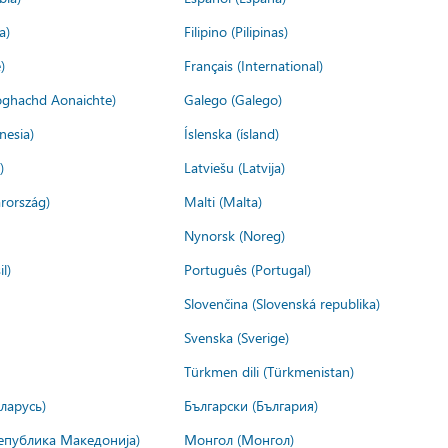
a)
Filipino (Pilipinas)
)
Français (International)
ìoghachd Aonaichte)
Galego (Galego)
nesia)
Íslenska (ísland)
)
Latviešu (Latvija)
rország)
Malti (Malta)
Nynorsk (Noreg)
l)
Português (Portugal)
Slovenčina (Slovenská republika)
Svenska (Sverige)
Türkmen dili (Türkmenistan)
ларусь)
Български (България)
епублика Македонија)
Монгол (Монгол)