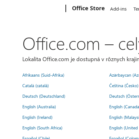
Microsoft
Office Store
Add-ins
Te
Office.com – cel
Lokalita Office.com je dostupná v rôznych krajin
Afrikaans (Suid-Afrika)
Azərbaycan (Az
Català (català)
Čeština (Česko)
Deutsch (Deutschland)
Deutsch (Österr
English (Australia)
English (Canada
English (Ireland)
English (Malaysi
English (South Africa)
English (Unite
Español (Chile)
Español (Colom