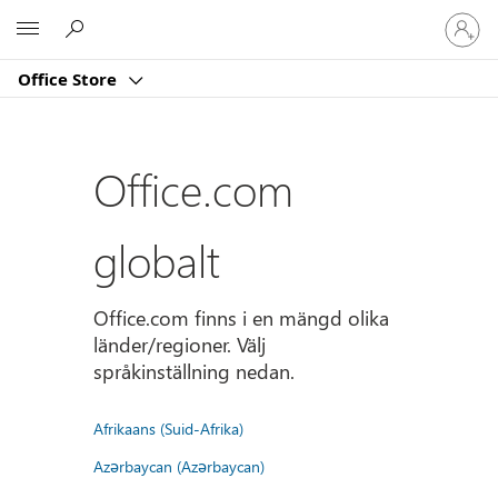
Logga
Microsoft
in
på
Office Store
ditt
konto
Office.com
globalt
Office.com finns i en mängd olika
länder/regioner. Välj
språkinställning nedan.
Afrikaans (Suid-Afrika)
Azərbaycan (Azərbaycan)