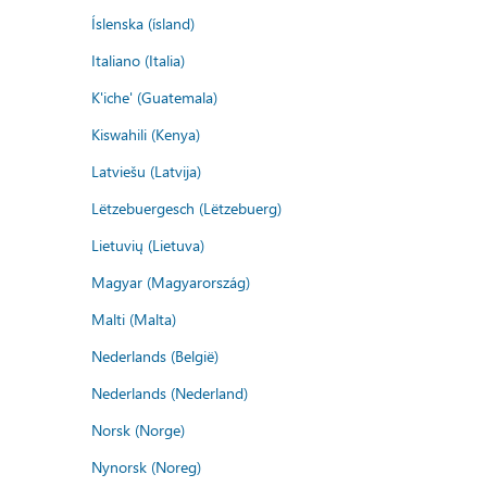
Íslenska (ísland)
Italiano (Italia)
K'iche' (Guatemala)
Kiswahili (Kenya)
Latviešu (Latvija)
Lëtzebuergesch (Lëtzebuerg)
Lietuvių (Lietuva)
Magyar (Magyarország)
Malti (Malta)
Nederlands (België)
Nederlands (Nederland)
Norsk (Norge)
Nynorsk (Noreg)