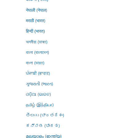
नेपाली (नेपाल)
मराठी (भारत)
हिन्दी (भारत)
অসমীয়া (ভাৰত)
বাংলা (বাংলাদেশ)
বাংলা (ভারত)
ਪੰਜਾਬੀ (ਭਾਰਤ)
ગુજરાતી (ભારત)
ଓଡ଼ିଆ (ଭାରତ)
தமிழ் (இந்தியா)
తెలుగు (భారతదేశం)
ಕನ್ನಡ (ಭಾರತ)
മലയാളം (ഇന്ത്യ)