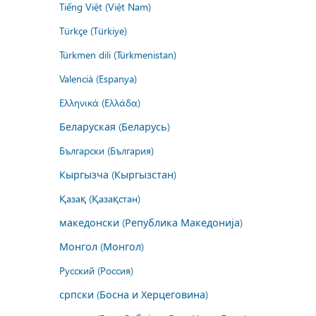
Tiếng Việt (Việt Nam)
Türkçe (Türkiye)
Türkmen dili (Türkmenistan)
Valencià (Espanya)
Ελληνικά (Ελλάδα)
Беларуская (Беларусь)
Български (България)
Кыргызча (Кыргызстан)
Қазақ (Қазақстан)
македонски (Република Македонија)
Монгол (Монгол)
Русский (Россия)
српски (Босна и Херцеговина)