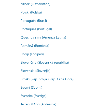
o'zbek (O'zbekiston)
Polski (Polska)
Português (Brasil)
Português (Portugal)
Quechua simi (America Latina)
Română (România)
Shqip (shqipëri)
Slovenčina (Slovenská republika)
Slovenski (Slovenija)
Srpski (Rep. Srbija i Rep. Crna Gora)
Suomi (Suomi)
Svenska (Sverige)
Te reo Māori (Aotearoa)