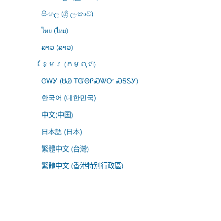
සිංහල (ශ්‍රී ලංකාව)
ไทย (ไทย)
ລາວ (ລາວ)
ខ្មែរ (កម្ពុជា)
ᏣᎳᎩ (ᏌᏊ ᎢᏳᎾᎵᏍᏔᏅ ᏍᎦᏚᎩ)
한국어 (대한민국)
中文(中国)
日本語 (日本)
繁體中文 (台灣)
繁體中文 (香港特別行政區)