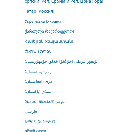
српски (Реп. Србија и Реп. Црна Гора)
Татар (Россия)
Українська (Україна)
ქართული (საქართველო)
Հայերեն (Հայաստան)
עברית (ישראל)
ئۇيغۇر يېزىقى (جۇڭخۇا خەلق جۇمھۇرىيىتى)
اُردو (پاکستان)
درى (افغانستان)
سنڌي (پاکستان)
عربي (المنطقة العربية)
فارسى
አማርኛ (ኢትዮጵያ)
कोंकणी (भारत)