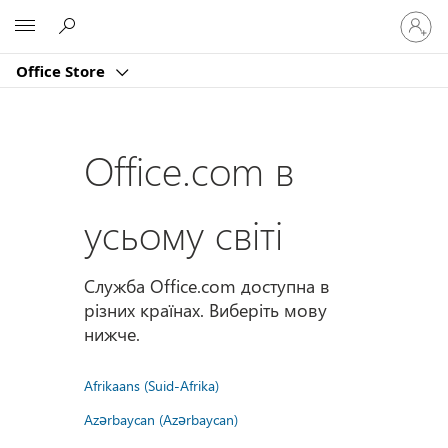
Увійдіт
Microsoft
у
свій
Office Store
обліко
запис
Office.com в
усьому світі
Служба Office.com доступна в
різних країнах. Виберіть мову
нижче.
Afrikaans (Suid-Afrika)
Azərbaycan (Azərbaycan)