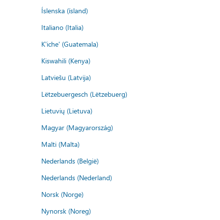
Íslenska (ísland)
Italiano (Italia)
K'iche' (Guatemala)
Kiswahili (Kenya)
Latviešu (Latvija)
Lëtzebuergesch (Lëtzebuerg)
Lietuvių (Lietuva)
Magyar (Magyarország)
Malti (Malta)
Nederlands (België)
Nederlands (Nederland)
Norsk (Norge)
Nynorsk (Noreg)