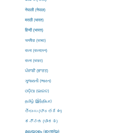
नेपाली (नेपाल)
मराठी (भारत)
हिन्दी (भारत)
অসমীয়া (ভাৰত)
বাংলা (বাংলাদেশ)
বাংলা (ভারত)
ਪੰਜਾਬੀ (ਭਾਰਤ)
ગુજરાતી (ભારત)
ଓଡ଼ିଆ (ଭାରତ)
தமிழ் (இந்தியா)
తెలుగు (భారతదేశం)
ಕನ್ನಡ (ಭಾರತ)
മലയാളം (ഇന്ത്യ)