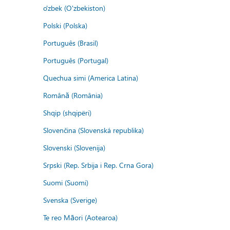
o'zbek (O'zbekiston)
Polski (Polska)
Português (Brasil)
Português (Portugal)
Quechua simi (America Latina)
Română (România)
Shqip (shqipëri)
Slovenčina (Slovenská republika)
Slovenski (Slovenija)
Srpski (Rep. Srbija i Rep. Crna Gora)
Suomi (Suomi)
Svenska (Sverige)
Te reo Māori (Aotearoa)