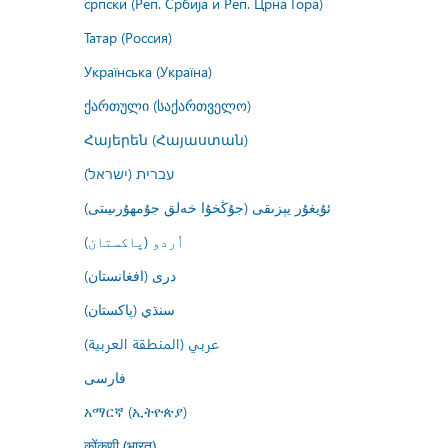
српски (Реп. Србија и Реп. Црна Гора)
Татар (Россия)
Українська (Україна)
ქართული (საქართველო)
Հայերեն (Հայաստան)
עברית (ישראל)
ئۇيغۇر يېزىقى (جۇڭخۇا خەلق جۇمھۇرىيىتى)
اُردو (پاکستان)
درى (افغانستان)
سنڌي (پاکستان)
عربي (المنطقة العربية)
فارسى
አማርኛ (ኢትዮጵያ)
कोंकणी (भारत)