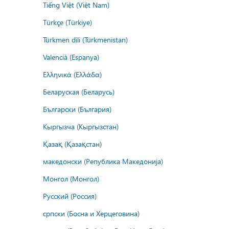
Tiếng Việt (Việt Nam)
Türkçe (Türkiye)
Türkmen dili (Türkmenistan)
Valencià (Espanya)
Ελληνικά (Ελλάδα)
Беларуская (Беларусь)
Български (България)
Кыргызча (Кыргызстан)
Қазақ (Қазақстан)
македонски (Република Македонија)
Монгол (Монгол)
Русский (Россия)
српски (Босна и Херцеговина)