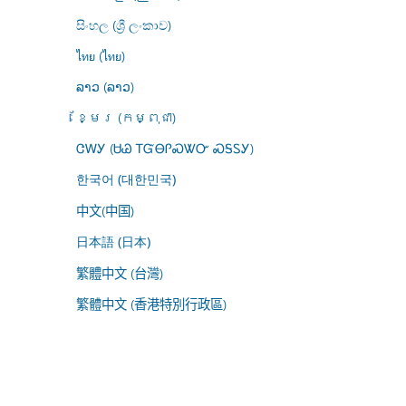
සිංහල (ශ්‍රී ලංකාව)
ไทย (ไทย)
ລາວ (ລາວ)
ខ្មែរ (កម្ពុជា)
ᏣᎳᎩ (ᏌᏊ ᎢᏳᎾᎵᏍᏔᏅ ᏍᎦᏚᎩ)
한국어 (대한민국)
中文(中国)
日本語 (日本)
繁體中文 (台灣)
繁體中文 (香港特別行政區)