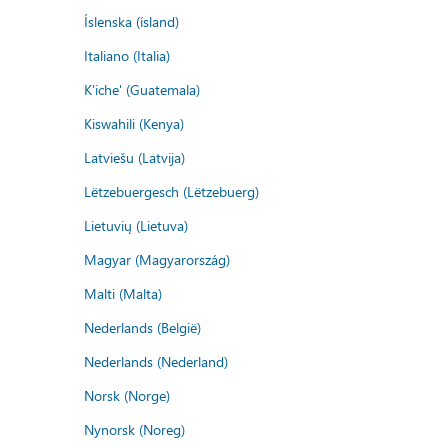
Íslenska (ísland)
Italiano (Italia)
K'iche' (Guatemala)
Kiswahili (Kenya)
Latviešu (Latvija)
Lëtzebuergesch (Lëtzebuerg)
Lietuvių (Lietuva)
Magyar (Magyarország)
Malti (Malta)
Nederlands (België)
Nederlands (Nederland)
Norsk (Norge)
Nynorsk (Noreg)