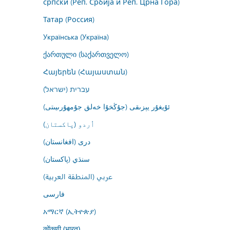
српски (Реп. Србија и Реп. Црна Гора)
Татар (Россия)
Українська (Україна)
ქართული (საქართველო)
Հայերեն (Հայաստան)
עברית (ישראל)
ئۇيغۇر يېزىقى (جۇڭخۇا خەلق جۇمھۇرىيىتى)
اُردو (پاکستان)
درى (افغانستان)
سنڌي (پاکستان)
عربي (المنطقة العربية)
فارسى
አማርኛ (ኢትዮጵያ)
कोंकणी (भारत)