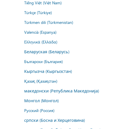
Tiếng Việt (Việt Nam)
Türkçe (Türkiye)
Türkmen dili (Türkmenistan)
Valencià (Espanya)
Ελληνικά (Ελλάδα)
Беларуская (Беларусь)
Български (България)
Кыргызча (Кыргызстан)
Қазақ (Қазақстан)
македонски (Република Македонија)
Монгол (Монгол)
Русский (Россия)
српски (Босна и Херцеговина)