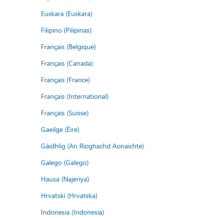
Euskara (Euskara)
Filipino (Pilipinas)
Français (Belgique)
Français (Canada)
Français (France)
Français (International)
Français (Suisse)
Gaeilge (Éire)
Gàidhlig (An Rìoghachd Aonaichte)
Galego (Galego)
Hausa (Najeriya)
Hrvatski (Hrvatska)
Indonesia (Indonesia)