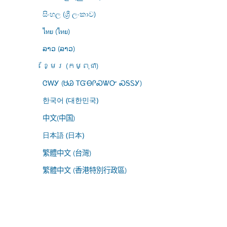
සිංහල (ශ්‍රී ලංකාව)
ไทย (ไทย)
ລາວ (ລາວ)
ខ្មែរ (កម្ពុជា)
ᏣᎳᎩ (ᏌᏊ ᎢᏳᎾᎵᏍᏔᏅ ᏍᎦᏚᎩ)
한국어 (대한민국)
中文(中国)
日本語 (日本)
繁體中文 (台灣)
繁體中文 (香港特別行政區)