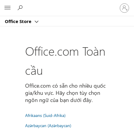
Đăng
Microsoft
nhập
tài
Office Store
khoản
của
bạn
Office.com Toàn
cầu
Office.com có sẵn cho nhiều quốc
gia/khu vực. Hãy chọn tùy chọn
ngôn ngữ của bạn dưới đây.
Afrikaans (Suid-Afrika)
Azərbaycan (Azərbaycan)