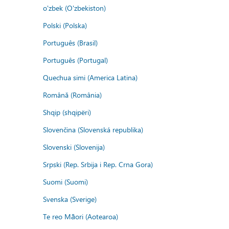
o'zbek (O'zbekiston)
Polski (Polska)
Português (Brasil)
Português (Portugal)
Quechua simi (America Latina)
Română (România)
Shqip (shqipëri)
Slovenčina (Slovenská republika)
Slovenski (Slovenija)
Srpski (Rep. Srbija i Rep. Crna Gora)
Suomi (Suomi)
Svenska (Sverige)
Te reo Māori (Aotearoa)