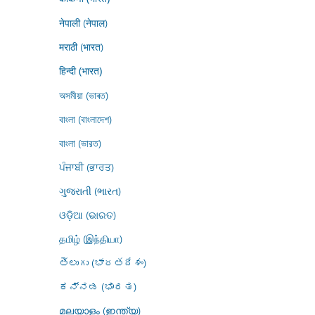
नेपाली (नेपाल)
मराठी (भारत)
हिन्दी (भारत)
অসমীয়া (ভাৰত)
বাংলা (বাংলাদেশ)
বাংলা (ভারত)
ਪੰਜਾਬੀ (ਭਾਰਤ)
ગુજરાતી (ભારત)
ଓଡ଼ିଆ (ଭାରତ)
தமிழ் (இந்தியா)
తెలుగు (భారతదేశం)
ಕನ್ನಡ (ಭಾರತ)
മലയാളം (ഇന്ത്യ)