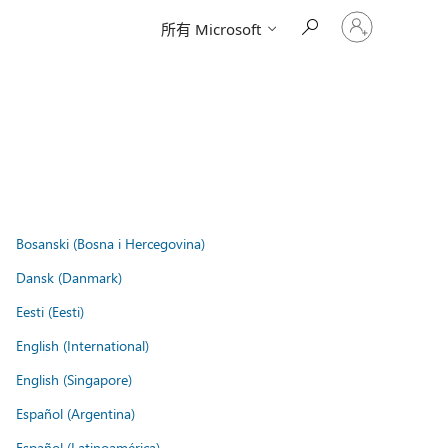
登
所有 Microsoft
入
您
的
帳
戶
Bosanski (Bosna i Hercegovina)
Dansk (Danmark)
Eesti (Eesti)
English (International)
English (Singapore)
Español (Argentina)
Español (Latinoamérica)