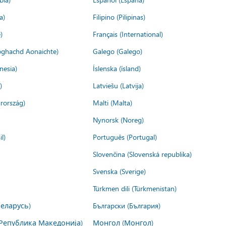
a)
Filipino (Pilipinas)
)
Français (International)
ìoghachd Aonaichte)
Galego (Galego)
nesia)
Íslenska (ísland)
)
Latviešu (Latvija)
rország)
Malti (Malta)
Nynorsk (Noreg)
l)
Português (Portugal)
Slovenčina (Slovenská republika)
Svenska (Sverige)
Türkmen dili (Türkmenistan)
Беларусь)
Български (България)
Република Македонија)
Монгол (Монгол)