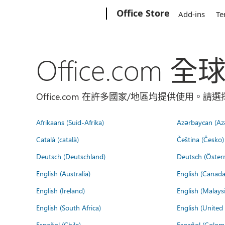
Microsoft
Office Store
Add-ins
Te
Office.com 
Office.com 在許多國家/地區均提供使用。
Afrikaans (Suid-Afrika)
Azərbaycan (Az
Català (català)
Čeština (Česko)
Deutsch (Deutschland)
Deutsch (Österr
English (Australia)
English (Canada
English (Ireland)
English (Malaysi
English (South Africa)
English (Unite
Español (Chile)
Español (Colom