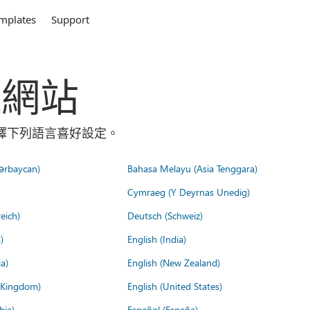
mplates
Support
全球網站
請選擇下列語言喜好設定。
ərbaycan)
Bahasa Melayu (Asia Tenggara)
Cymraeg (Y Deyrnas Unedig)
eich)
Deutsch (Schweiz)
)
English (India)
a)
English (New Zealand)
d Kingdom)
English (United States)
bia)
Español (España)