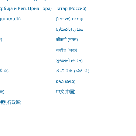
Србија и Реп. Црна Гора)
Татар (Россия)
այաստան)
עברית (ישראל)
سنڌي (پاکستان)
)
कोंकणी (भारत)
অসমীয়া (ভাৰত)
ગુજરાતી (ભારત)
ేశం)
ಕನ್ನಡ (ಭಾರತ)
ລາວ (ລາວ)
中文(中国)
국)
特別行政區)