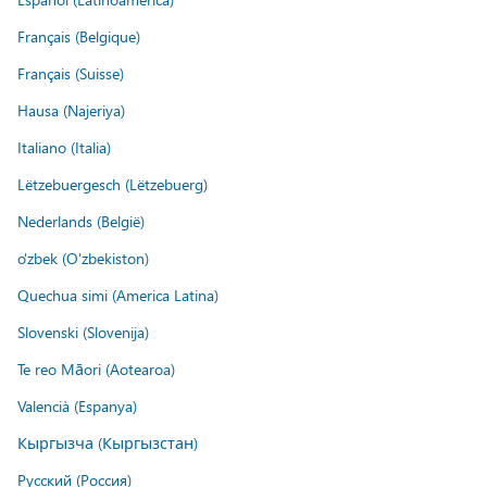
Français (Belgique)
Français (Suisse)
Hausa (Najeriya)
Italiano (Italia)
Lëtzebuergesch (Lëtzebuerg)
Nederlands (België)
o'zbek (O'zbekiston)
Quechua simi (America Latina)
Slovenski (Slovenija)
Te reo Māori (Aotearoa)
Valencià (Espanya)
Кыргызча (Кыргызстан)
Русский (Россия)