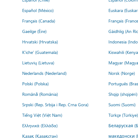
Español (México)
Euskara (Euskar
Français (Canada)
Français (France
Gaeilge (Éire)
Gàidhlig (An R
Hrvatski (Hrvatska)
Indonesia (Indo
K'iche' (Guatemala)
Kiswahili (Kenya
Lietuvių (Lietuva)
Magyar (Magya
Nederlands (Nederland)
Norsk (Norge)
Polski (Polska)
Português (Brasi
Română (România)
Shqip (shqipëri)
Srpski (Rep. Srbija i Rep. Crna Gora)
Suomi (Suomi)
Tiếng Việt (Việt Nam)
Türkçe (Türkiye)
Ελληνικά (Ελλάδα)
Беларуская (
Қазақ (Қазақстан)
македонски (