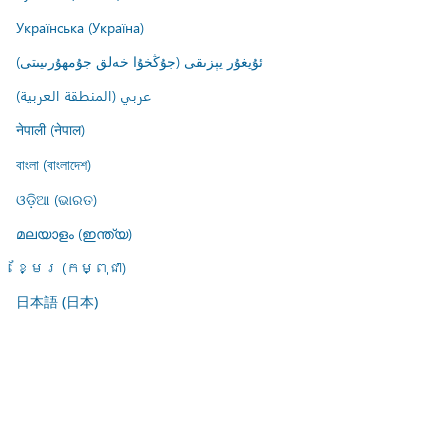
Українська (Україна)
ئۇيغۇر يېزىقى (جۇڭخۇا خەلق جۇمھۇرىيىتى)
عربي (المنطقة العربية)
नेपाली (नेपाल)
বাংলা (বাংলাদেশ)
ଓଡ଼ିଆ (ଭାରତ)
മലയാളം (ഇന്ത്യ)
ខ្មែរ (កម្ពុជា)
日本語 (日本)