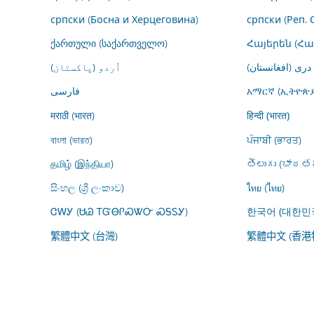
српски (Босна и Херцеговина)
српски (Реп. 
ქართული (საქართველო)
Հայերեն (Հ
درى (افغانستان)
اُردو (پاکستان)
فارسى
አማርኛ (ኢትዮጵያ
मराठी (भारत)
हिन्दी (भारत)
বাংলা (ভারত)
ਪੰਜਾਬੀ (ਭਾਰਤ)
தமிழ் (இந்தியா)
తెలుగు (భారతద
සිංහල (ශ්‍රී ලංකාව)
ไทย (ไทย)
ᏣᎳᎩ (ᏌᏊ ᎢᏳᎾᎵᏍᏔᏅ ᏍᎦᏚᎩ)
한국어 (대한민
繁體中文 (台灣)
繁體中文 (香港