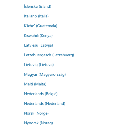
Íslenska (ísland)
Italiano (Italia)
K'iche' (Guatemala)
Kiswahili (Kenya)
Latviešu (Latvija)
Lëtzebuergesch (Lëtzebuerg)
Lietuvių (Lietuva)
Magyar (Magyarország)
Malti (Malta)
Nederlands (België)
Nederlands (Nederland)
Norsk (Norge)
Nynorsk (Noreg)