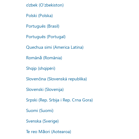
o'zbek (O'zbekiston)
Polski (Polska)
Português (Brasil)
Português (Portugal)
Quechua simi (America Latina)
Română (România)
Shqip (shqipëri)
Slovenčina (Slovenská republika)
Slovenski (Slovenija)
Srpski (Rep. Srbija i Rep. Crna Gora)
Suomi (Suomi)
Svenska (Sverige)
Te reo Māori (Aotearoa)