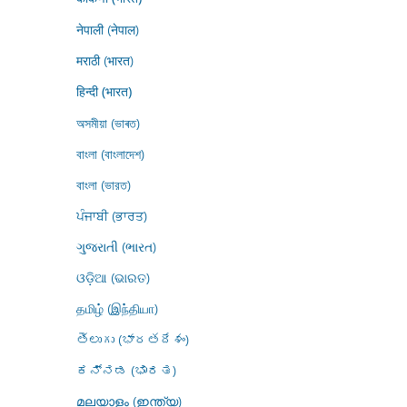
नेपाली (नेपाल)
मराठी (भारत)
हिन्दी (भारत)
অসমীয়া (ভাৰত)
বাংলা (বাংলাদেশ)
বাংলা (ভারত)
ਪੰਜਾਬੀ (ਭਾਰਤ)
ગુજરાતી (ભારત)
ଓଡ଼ିଆ (ଭାରତ)
தமிழ் (இந்தியா)
తెలుగు (భారతదేశం)
ಕನ್ನಡ (ಭಾರತ)
മലയാളം (ഇന്ത്യ)