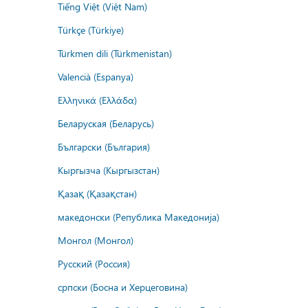
Tiếng Việt (Việt Nam)
Türkçe (Türkiye)
Türkmen dili (Türkmenistan)
Valencià (Espanya)
Ελληνικά (Ελλάδα)
Беларуская (Беларусь)
Български (България)
Кыргызча (Кыргызстан)
Қазақ (Қазақстан)
македонски (Република Македонија)
Монгол (Монгол)
Русский (Россия)
српски (Босна и Херцеговина)