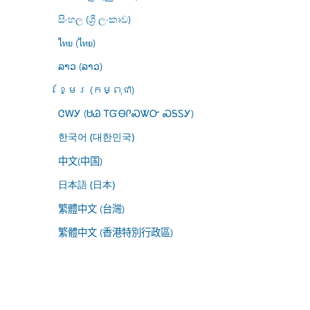
සිංහල (ශ්‍රී ලංකාව)
ไทย (ไทย)
ລາວ (ລາວ)
ខ្មែរ (កម្ពុជា)
ᏣᎳᎩ (ᏌᏊ ᎢᏳᎾᎵᏍᏔᏅ ᏍᎦᏚᎩ)
한국어 (대한민국)
中文(中国)
日本語 (日本)
繁體中文 (台灣)
繁體中文 (香港特別行政區)