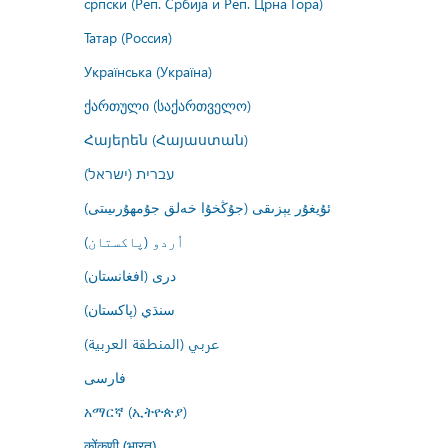
српски (Реп. Србија и Реп. Црна Гора)
Татар (Россия)
Українська (Україна)
ქართული (საქართველო)
Հայերեն (Հայաստան)
עברית (ישראל)
ئۇيغۇر يېزىقى (جۇڭخۇا خەلق جۇمھۇرىيىتى)
اُردو (پاکستان)
درى (افغانستان)
سنڌي (پاکستان)
عربي (المنطقة العربية)
فارسى
አማርኛ (ኢትዮጵያ)
कोंकणी (भारत)