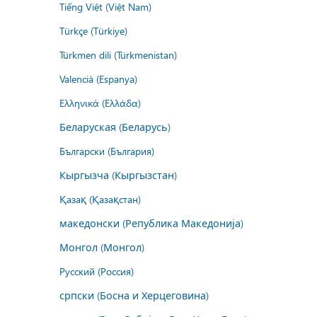
Tiếng Việt (Việt Nam)
Türkçe (Türkiye)
Türkmen dili (Türkmenistan)
Valencià (Espanya)
Ελληνικά (Ελλάδα)
Беларуская (Беларусь)
Български (България)
Кыргызча (Кыргызстан)
Қазақ (Қазақстан)
македонски (Република Македонија)
Монгол (Монгол)
Русский (Россия)
српски (Босна и Херцеговина)