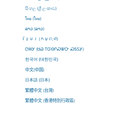
සිංහල (ශ්‍රී ලංකාව)
ไทย (ไทย)
ລາວ (ລາວ)
ខ្មែរ (កម្ពុជា)
ᏣᎳᎩ (ᏌᏊ ᎢᏳᎾᎵᏍᏔᏅ ᏍᎦᏚᎩ)
한국어 (대한민국)
中文(中国)
日本語 (日本)
繁體中文 (台灣)
繁體中文 (香港特別行政區)