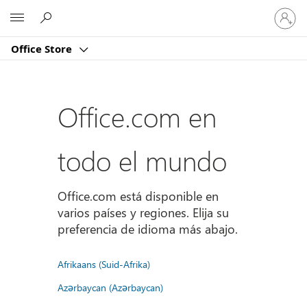
Iniciar
Microsoft
sesión
en
Office Store
tu
cuenta
Office.com en
todo el mundo
Office.com está disponible en
varios países y regiones. Elija su
preferencia de idioma más abajo.
Afrikaans (Suid-Afrika)
Azərbaycan (Azərbaycan)