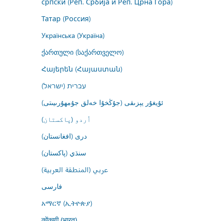
српски (Реп. Србија и Реп. Црна Гора)
Татар (Россия)
Українська (Україна)
ქართული (საქართველო)
Հայերեն (Հայաստան)
עברית (ישראל)
ئۇيغۇر يېزىقى (جۇڭخۇا خەلق جۇمھۇرىيىتى)
اُردو (پاکستان)
درى (افغانستان)
سنڌي (پاکستان)
عربي (المنطقة العربية)
فارسى
አማርኛ (ኢትዮጵያ)
कोंकणी (भारत)