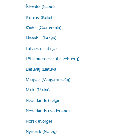
Íslenska (ísland)
Italiano (Italia)
K'iche' (Guatemala)
Kiswahili (Kenya)
Latviešu (Latvija)
Lëtzebuergesch (Lëtzebuerg)
Lietuvių (Lietuva)
Magyar (Magyarország)
Malti (Malta)
Nederlands (België)
Nederlands (Nederland)
Norsk (Norge)
Nynorsk (Noreg)