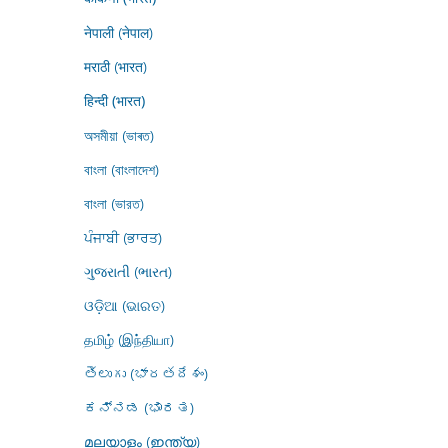
नेपाली (नेपाल)
मराठी (भारत)
हिन्दी (भारत)
অসমীয়া (ভাৰত)
বাংলা (বাংলাদেশ)
বাংলা (ভারত)
ਪੰਜਾਬੀ (ਭਾਰਤ)
ગુજરાતી (ભારત)
ଓଡ଼ିଆ (ଭାରତ)
தமிழ் (இந்தியா)
తెలుగు (భారతదేశం)
ಕನ್ನಡ (ಭಾರತ)
മലയാളം (ഇന്ത്യ)