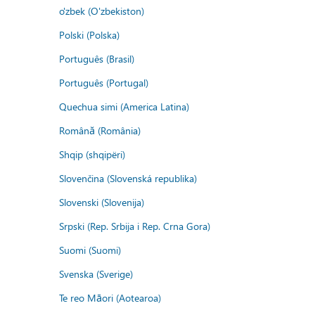
o'zbek (O'zbekiston)
Polski (Polska)
Português (Brasil)
Português (Portugal)
Quechua simi (America Latina)
Română (România)
Shqip (shqipëri)
Slovenčina (Slovenská republika)
Slovenski (Slovenija)
Srpski (Rep. Srbija i Rep. Crna Gora)
Suomi (Suomi)
Svenska (Sverige)
Te reo Māori (Aotearoa)