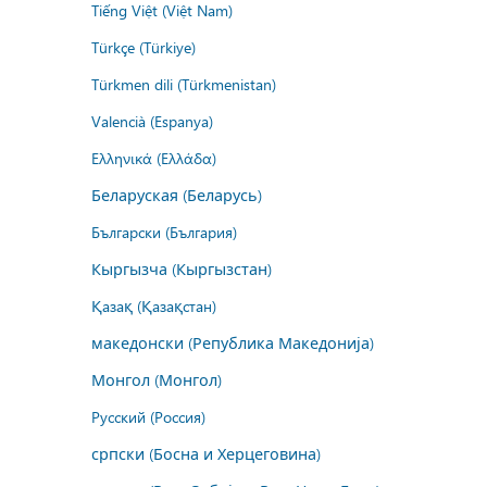
Tiếng Việt (Việt Nam)
Türkçe (Türkiye)
Türkmen dili (Türkmenistan)
Valencià (Espanya)
Ελληνικά (Ελλάδα)
Беларуская (Беларусь)
Български (България)
Кыргызча (Кыргызстан)
Қазақ (Қазақстан)
македонски (Република Македонија)
Монгол (Монгол)
Русский (Россия)
српски (Босна и Херцеговина)