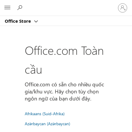
Đăng
Microsoft
nhập
tài
Office Store
khoản
của
bạn
Office.com Toàn
cầu
Office.com có sẵn cho nhiều quốc
gia/khu vực. Hãy chọn tùy chọn
ngôn ngữ của bạn dưới đây.
Afrikaans (Suid-Afrika)
Azərbaycan (Azərbaycan)