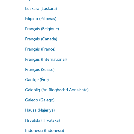
Euskara (Euskara)
Filipino (Pilipinas)
Français (Belgique)
Français (Canada)
Français (France)
Français (International)
Français (Suisse)
Gaeilge (Éire)
Gàidhlig (An Rìoghachd Aonaichte)
Galego (Galego)
Hausa (Najeriya)
Hrvatski (Hrvatska)
Indonesia (Indonesia)