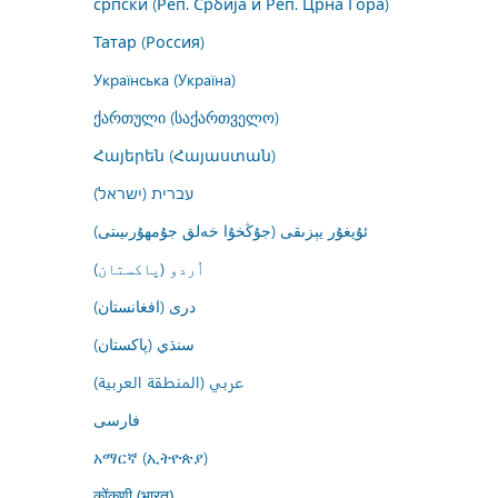
српски (Реп. Србија и Реп. Црна Гора)
Татар (Россия)
Українська (Україна)
ქართული (საქართველო)
Հայերեն (Հայաստան)
עברית (ישראל)
ئۇيغۇر يېزىقى (جۇڭخۇا خەلق جۇمھۇرىيىتى)
اُردو (پاکستان)
درى (افغانستان)
سنڌي (پاکستان)
عربي (المنطقة العربية)
فارسى
አማርኛ (ኢትዮጵያ)
कोंकणी (भारत)