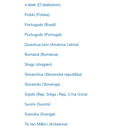
o'zbek (O'zbekiston)
Polski (Polska)
Português (Brasil)
Português (Portugal)
Quechua simi (America Latina)
Română (România)
Shqip (shqipëri)
Slovenčina (Slovenská republika)
Slovenski (Slovenija)
Srpski (Rep. Srbija i Rep. Crna Gora)
Suomi (Suomi)
Svenska (Sverige)
Te reo Māori (Aotearoa)