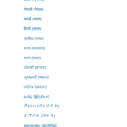
नेपाली (नेपाल)
मराठी (भारत)
हिन्दी (भारत)
অসমীয়া (ভাৰত)
বাংলা (বাংলাদেশ)
বাংলা (ভারত)
ਪੰਜਾਬੀ (ਭਾਰਤ)
ગુજરાતી (ભારત)
ଓଡ଼ିଆ (ଭାରତ)
தமிழ் (இந்தியா)
తెలుగు (భారతదేశం)
ಕನ್ನಡ (ಭಾರತ)
മലയാളം (ഇന്ത്യ)