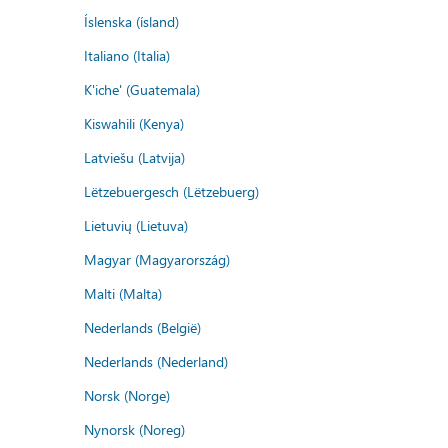
Íslenska (ísland)
Italiano (Italia)
K'iche' (Guatemala)
Kiswahili (Kenya)
Latviešu (Latvija)
Lëtzebuergesch (Lëtzebuerg)
Lietuvių (Lietuva)
Magyar (Magyarország)
Malti (Malta)
Nederlands (België)
Nederlands (Nederland)
Norsk (Norge)
Nynorsk (Noreg)