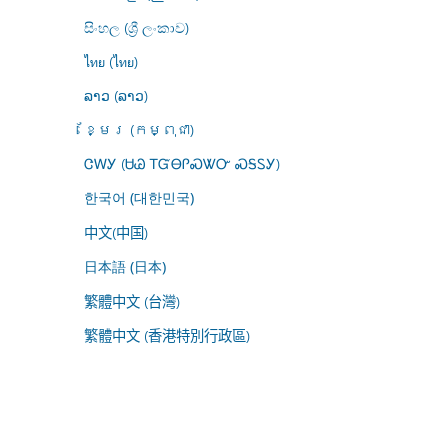
සිංහල (ශ්‍රී ලංකාව)
ไทย (ไทย)
ລາວ (ລາວ)
ខ្មែរ (កម្ពុជា)
ᏣᎳᎩ (ᏌᏊ ᎢᏳᎾᎵᏍᏔᏅ ᏍᎦᏚᎩ)
한국어 (대한민국)
中文(中国)
日本語 (日本)
繁體中文 (台灣)
繁體中文 (香港特別行政區)