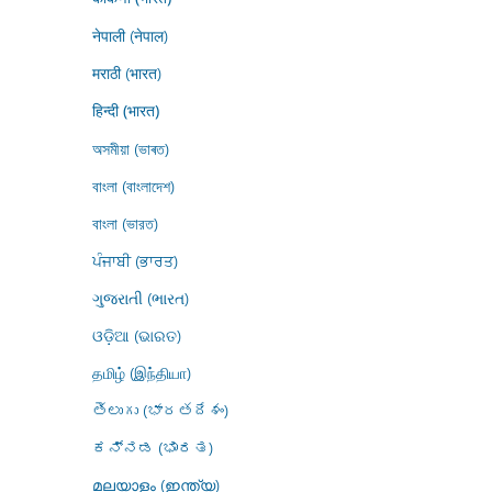
नेपाली (नेपाल)
मराठी (भारत)
हिन्दी (भारत)
অসমীয়া (ভাৰত)
বাংলা (বাংলাদেশ)
বাংলা (ভারত)
ਪੰਜਾਬੀ (ਭਾਰਤ)
ગુજરાતી (ભારત)
ଓଡ଼ିଆ (ଭାରତ)
தமிழ் (இந்தியா)
తెలుగు (భారతదేశం)
ಕನ್ನಡ (ಭಾರತ)
മലയാളം (ഇന്ത്യ)