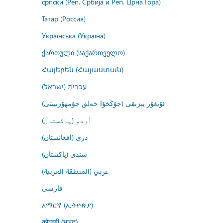
српски (Реп. Србија и Реп. Црна Гора)
Татар (Россия)
Українська (Україна)
ქართული (საქართველო)
Հայերեն (Հայաստան)
עברית (ישראל)
ئۇيغۇر يېزىقى (جۇڭخۇا خەلق جۇمھۇرىيىتى)
اُردو (پاکستان)
درى (افغانستان)
سنڌي (پاکستان)
عربي (المنطقة العربية)
فارسى
አማርኛ (ኢትዮጵያ)
कोंकणी (भारत)