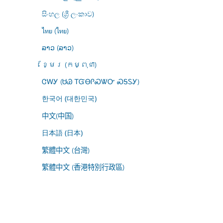
සිංහල (ශ්‍රී ලංකාව)
ไทย (ไทย)
ລາວ (ລາວ)
ខ្មែរ (កម្ពុជា)
ᏣᎳᎩ (ᏌᏊ ᎢᏳᎾᎵᏍᏔᏅ ᏍᎦᏚᎩ)
한국어 (대한민국)
中文(中国)
日本語 (日本)
繁體中文 (台灣)
繁體中文 (香港特別行政區)