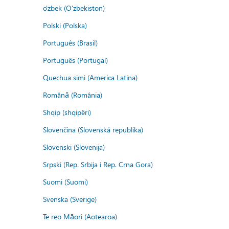
o'zbek (O'zbekiston)
Polski (Polska)
Português (Brasil)
Português (Portugal)
Quechua simi (America Latina)
Română (România)
Shqip (shqipëri)
Slovenčina (Slovenská republika)
Slovenski (Slovenija)
Srpski (Rep. Srbija i Rep. Crna Gora)
Suomi (Suomi)
Svenska (Sverige)
Te reo Māori (Aotearoa)