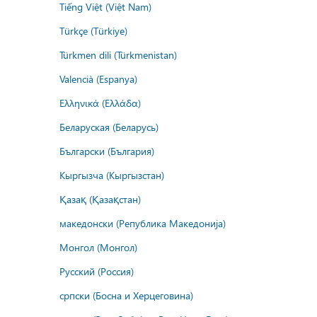
Tiếng Việt (Việt Nam)
Türkçe (Türkiye)
Türkmen dili (Türkmenistan)
Valencià (Espanya)
Ελληνικά (Ελλάδα)
Беларуская (Беларусь)
Български (България)
Кыргызча (Кыргызстан)
Қазақ (Қазақстан)
македонски (Република Македонија)
Монгол (Монгол)
Русский (Россия)
српски (Босна и Херцеговина)