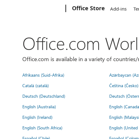
Microsoft
Office Store
Add-ins
Te
Office.com Wor
Office.com is available in a variety of countri
Afrikaans (Suid-Afrika)
Azərbaycan (Az
Català (català)
Čeština (Česko)
Deutsch (Deutschland)
Deutsch (Österr
English (Australia)
English (Canada
English (Ireland)
English (Malaysi
English (South Africa)
English (Unite
Español (Chile)
Español (Colom