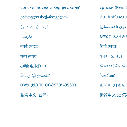
српски (Босна и Херцеговина)
српски (Реп. 
ქართული (საქართველო)
Հայերեն (Հ
درى (افغانستان)
اُردو (پاکستان)
فارسى
አማርኛ (ኢትዮጵያ
मराठी (भारत)
हिन्दी (भारत)
বাংলা (ভারত)
ਪੰਜਾਬੀ (ਭਾਰਤ)
தமிழ் (இந்தியா)
తెలుగు (భారతద
සිංහල (ශ්‍රී ලංකාව)
ไทย (ไทย)
ᏣᎳᎩ (ᏌᏊ ᎢᏳᎾᎵᏍᏔᏅ ᏍᎦᏚᎩ)
한국어 (대한민
繁體中文 (台灣)
繁體中文 (香港