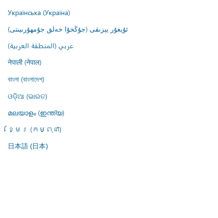
Українська (Україна)
ئۇيغۇر يېزىقى (جۇڭخۇا خەلق جۇمھۇرىيىتى)
عربي (المنطقة العربية)
नेपाली (नेपाल)
বাংলা (বাংলাদেশ)
ଓଡ଼ିଆ (ଭାରତ)
മലയാളം (ഇന്ത്യ)
ខ្មែរ (កម្ពុជា)
日本語 (日本)