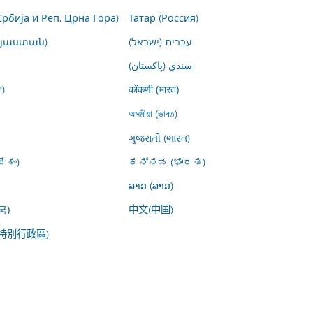
Србија и Реп. Црна Гора)
Татар (Россия)
այաստան)
עברית (ישראל)
سنڌي (پاکستان)
)
कोंकणी (भारत)
অসমীয়া (ভাৰত)
ગુજરાતી (ભારત)
ేశం)
ಕನ್ನಡ (ಭಾರತ)
ລາວ (ລາວ)
中文(中国)
국)
特別行政區)