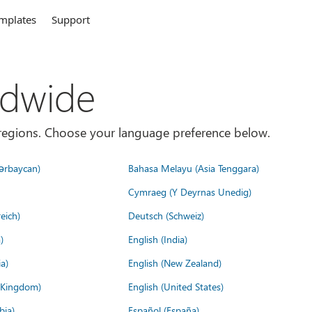
mplates
Support
ldwide
es/regions. Choose your language preference below.
ərbaycan)
Bahasa Melayu (Asia Tenggara)
Cymraeg (Y Deyrnas Unedig)
eich)
Deutsch (Schweiz)
)
English (India)
a)
English (New Zealand)
d Kingdom)
English (United States)
bia)
Español (España)