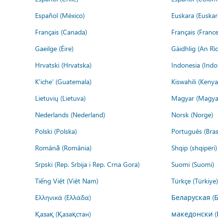
Español (México)
Euskara (Euskar
Français (Canada)
Français (France
Gaeilge (Éire)
Gàidhlig (An R
Hrvatski (Hrvatska)
Indonesia (Indo
K'iche' (Guatemala)
Kiswahili (Kenya
Lietuvių (Lietuva)
Magyar (Magya
Nederlands (Nederland)
Norsk (Norge)
Polski (Polska)
Português (Brasi
Română (România)
Shqip (shqipëri)
Srpski (Rep. Srbija i Rep. Crna Gora)
Suomi (Suomi)
Tiếng Việt (Việt Nam)
Türkçe (Türkiye)
Ελληνικά (Ελλάδα)
Беларуская (
Қазақ (Қазақстан)
македонски (