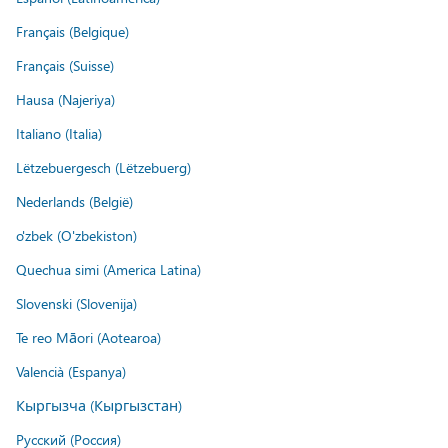
Français (Belgique)
Français (Suisse)
Hausa (Najeriya)
Italiano (Italia)
Lëtzebuergesch (Lëtzebuerg)
Nederlands (België)
o'zbek (O'zbekiston)
Quechua simi (America Latina)
Slovenski (Slovenija)
Te reo Māori (Aotearoa)
Valencià (Espanya)
Кыргызча (Кыргызстан)
Русский (Россия)