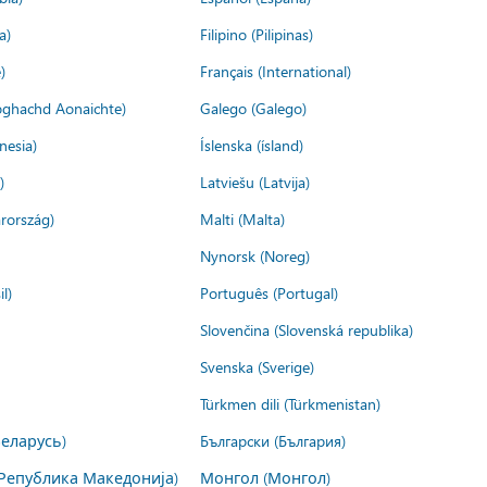
a)
Filipino (Pilipinas)
)
Français (International)
ìoghachd Aonaichte)
Galego (Galego)
nesia)
Íslenska (ísland)
)
Latviešu (Latvija)
rország)
Malti (Malta)
Nynorsk (Noreg)
l)
Português (Portugal)
Slovenčina (Slovenská republika)
Svenska (Sverige)
Türkmen dili (Türkmenistan)
Беларусь)
Български (България)
Република Македонија)
Монгол (Монгол)