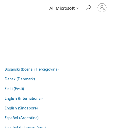
Sign
All Microsoft
in
to
your
account
Bosanski (Bosna i Hercegovina)
Dansk (Danmark)
Eesti (Eesti)
English (International)
English (Singapore)
Español (Argentina)
Español (Latinoamérica)