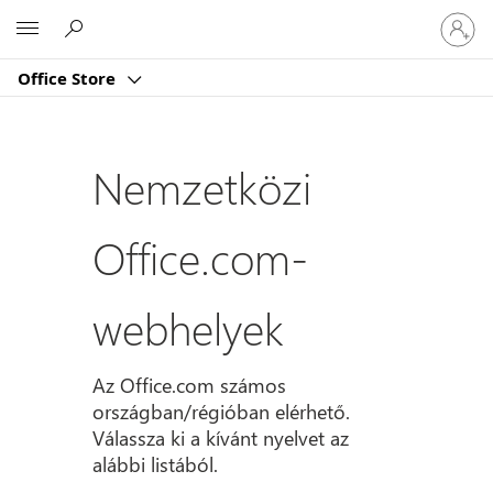
Jelentk
Microsoft
be
a
Office Store
fiókjába
Nemzetközi
Office.com-
webhelyek
Az Office.com számos
országban/régióban elérhető.
Válassza ki a kívánt nyelvet az
alábbi listából.