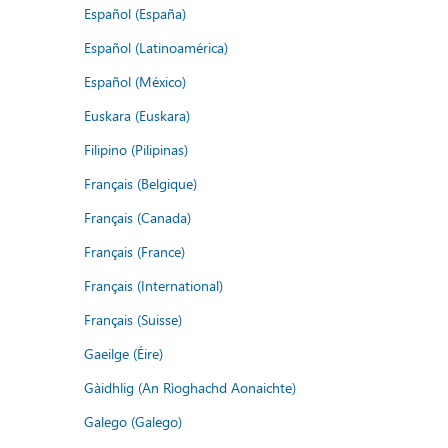
Español (España)
Español (Latinoamérica)
Español (México)
Euskara (Euskara)
Filipino (Pilipinas)
Français (Belgique)
Français (Canada)
Français (France)
Français (International)
Français (Suisse)
Gaeilge (Éire)
Gàidhlig (An Rìoghachd Aonaichte)
Galego (Galego)