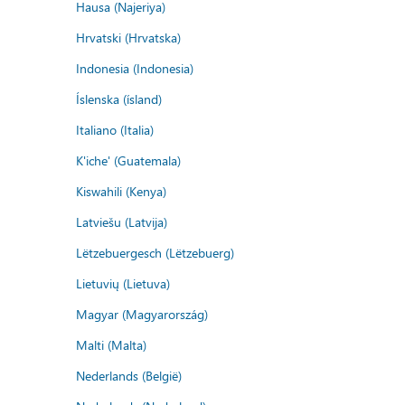
Hausa (Najeriya)
Hrvatski (Hrvatska)
Indonesia (Indonesia)
Íslenska (ísland)
Italiano (Italia)
K'iche' (Guatemala)
Kiswahili (Kenya)
Latviešu (Latvija)
Lëtzebuergesch (Lëtzebuerg)
Lietuvių (Lietuva)
Magyar (Magyarország)
Malti (Malta)
Nederlands (België)