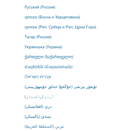
Русский (Россия)
српски (Босна и Херцеговина)
српски (Реп. Србија и Реп. Црна Гора)
Татар (Россия)
Українська (Україна)
ქართული (საქართველო)
Հայերեն (Հայաստան)
עברית (ישראל)
ئۇيغۇر يېزىقى (جۇڭخۇا خەلق جۇمھۇرىيىتى)
اُردو (پاکستان)
درى (افغانستان)
سنڌي (پاکستان)
عربي (المنطقة العربية)