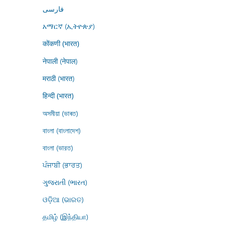
فارسى
አማርኛ (ኢትዮጵያ)
कोंकणी (भारत)
नेपाली (नेपाल)
मराठी (भारत)
हिन्दी (भारत)
অসমীয়া (ভাৰত)
বাংলা (বাংলাদেশ)
বাংলা (ভারত)
ਪੰਜਾਬੀ (ਭਾਰਤ)
ગુજરાતી (ભારત)
ଓଡ଼ିଆ (ଭାରତ)
தமிழ் (இந்தியா)