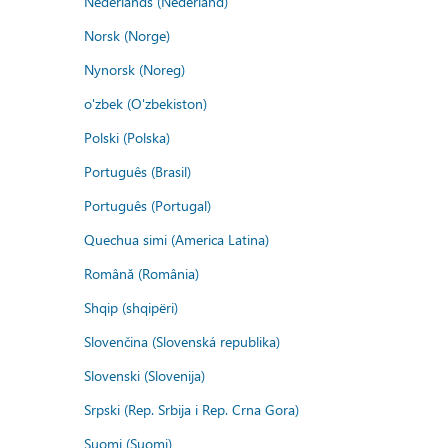
Nederlands (Nederland)
Norsk (Norge)
Nynorsk (Noreg)
o'zbek (O'zbekiston)
Polski (Polska)
Português (Brasil)
Português (Portugal)
Quechua simi (America Latina)
Română (România)
Shqip (shqipëri)
Slovenčina (Slovenská republika)
Slovenski (Slovenija)
Srpski (Rep. Srbija i Rep. Crna Gora)
Suomi (Suomi)