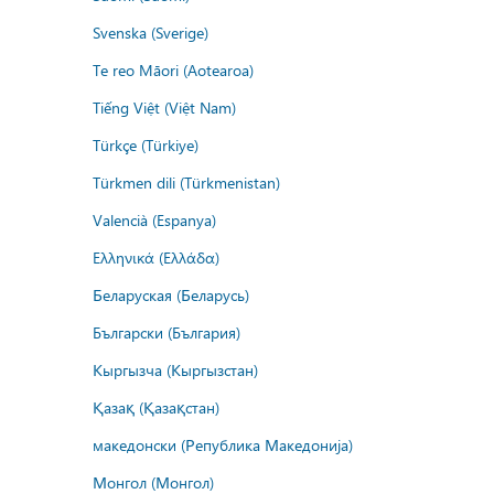
Svenska (Sverige)
Te reo Māori (Aotearoa)
Tiếng Việt (Việt Nam)
Türkçe (Türkiye)
Türkmen dili (Türkmenistan)
Valencià (Espanya)
Ελληνικά (Ελλάδα)
Беларуская (Беларусь)
Български (България)
Кыргызча (Кыргызстан)
Қазақ (Қазақстан)
македонски (Република Македонија)
Монгол (Монгол)