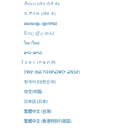
తెలుగు (భారతదేశం)
ಕನ್ನಡ (ಭಾರತ)
മലയാളം (ഇന്ത്യ)
සිංහල (ශ්‍රී ලංකාව)
ไทย (ไทย)
ລາວ (ລາວ)
ខ្មែរ (កម្ពុជា)
ᏣᎳᎩ (ᏌᏊ ᎢᏳᎾᎵᏍᏔᏅ ᏍᎦᏚᎩ)
한국어 (대한민국)
中文(中国)
日本語 (日本)
繁體中文 (台灣)
繁體中文 (香港特別行政區)