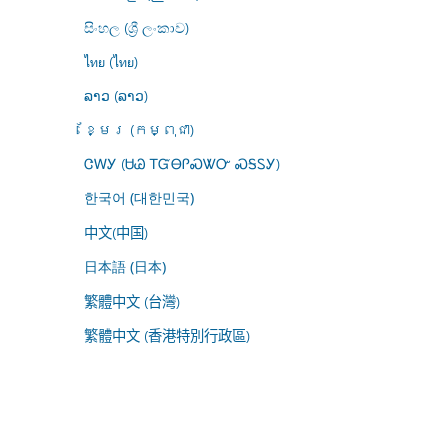
සිංහල (ශ්‍රී ලංකාව)
ไทย (ไทย)
ລາວ (ລາວ)
ខ្មែរ (កម្ពុជា)
ᏣᎳᎩ (ᏌᏊ ᎢᏳᎾᎵᏍᏔᏅ ᏍᎦᏚᎩ)
한국어 (대한민국)
中文(中国)
日本語 (日本)
繁體中文 (台灣)
繁體中文 (香港特別行政區)