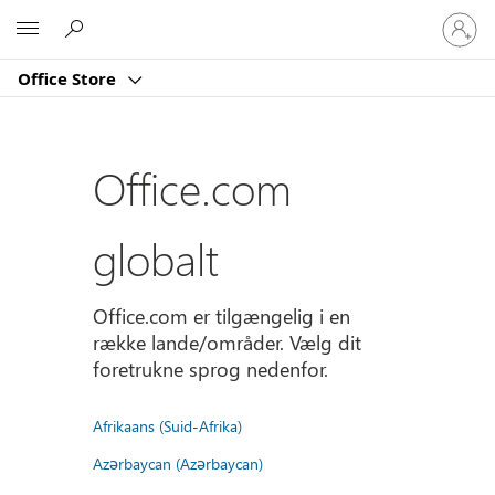
Log
Microsoft
på
din
Office Store
konto
Office.com
globalt
Office.com er tilgængelig i en
række lande/områder. Vælg dit
foretrukne sprog nedenfor.
Afrikaans (Suid-Afrika)
Azərbaycan (Azərbaycan)