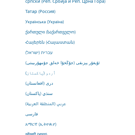
српски (Реп. Србија и Реп. Црна Гора)
Татар (Россия)
Українська (Україна)
ქართული (საქართველო)
Հայերեն (Հայաստան)
עברית (ישראל)
ئۇيغۇر يېزىقى (جۇڭخۇا خەلق جۇمھۇرىيىتى)
اُردو (پاکستان)
درى (افغانستان)
سنڌي (پاکستان)
عربي (المنطقة العربية)
فارسى
አማርኛ (ኢትዮጵያ)
कोंकणी (भारत)