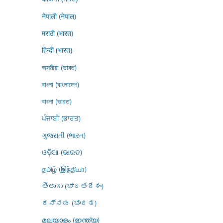
नेपाली (नेपाल)
मराठी (भारत)
हिन्दी (भारत)
অসমীয়া (ভাৰত)
বাংলা (বাংলাদেশ)
বাংলা (ভারত)
ਪੰਜਾਬੀ (ਭਾਰਤ)
ગુજરાતી (ભારત)
ଓଡ଼ିଆ (ଭାରତ)
தமிழ் (இந்தியா)
తెలుగు (భారతదేశం)
ಕನ್ನಡ (ಭಾರತ)
മലയാളം (ഇന്ത്യ)