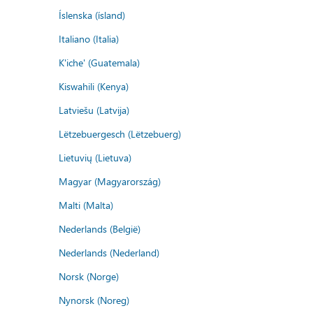
Íslenska (ísland)
Italiano (Italia)
K'iche' (Guatemala)
Kiswahili (Kenya)
Latviešu (Latvija)
Lëtzebuergesch (Lëtzebuerg)
Lietuvių (Lietuva)
Magyar (Magyarország)
Malti (Malta)
Nederlands (België)
Nederlands (Nederland)
Norsk (Norge)
Nynorsk (Noreg)