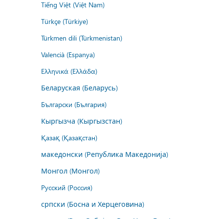
Tiếng Việt (Việt Nam)
Türkçe (Türkiye)
Türkmen dili (Türkmenistan)
Valencià (Espanya)
Ελληνικά (Ελλάδα)
Беларуская (Беларусь)
Български (България)
Кыргызча (Кыргызстан)
Қазақ (Қазақстан)
македонски (Република Македонија)
Монгол (Монгол)
Русский (Россия)
српски (Босна и Херцеговина)