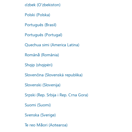
o'zbek (O'zbekiston)
Polski (Polska)
Português (Brasil)
Português (Portugal)
Quechua simi (America Latina)
Română (România)
Shqip (shqipëri)
Slovenčina (Slovenská republika)
Slovenski (Slovenija)
Srpski (Rep. Srbija i Rep. Crna Gora)
Suomi (Suomi)
Svenska (Sverige)
Te reo Māori (Aotearoa)