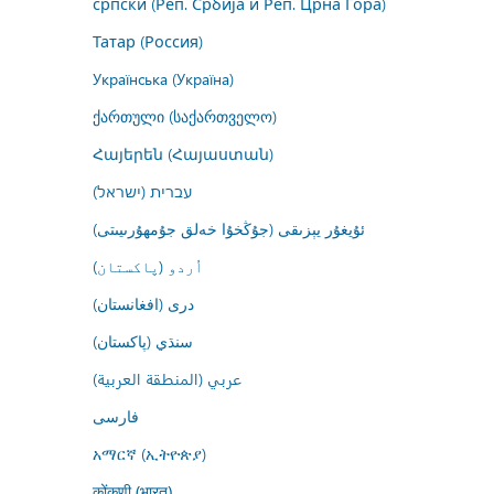
српски (Реп. Србија и Реп. Црна Гора)
Татар (Россия)
Українська (Україна)
ქართული (საქართველო)
Հայերեն (Հայաստան)
עברית (ישראל)
ئۇيغۇر يېزىقى (جۇڭخۇا خەلق جۇمھۇرىيىتى)
اُردو (پاکستان)
درى (افغانستان)
سنڌي (پاکستان)
عربي (المنطقة العربية)
فارسى
አማርኛ (ኢትዮጵያ)
कोंकणी (भारत)