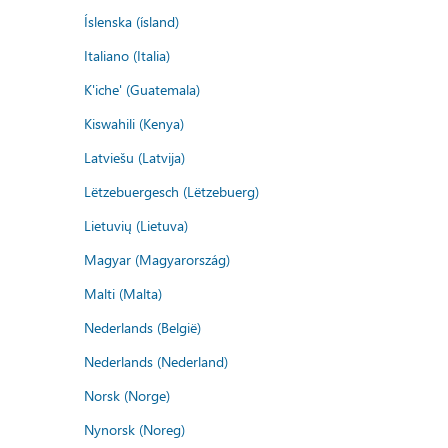
Íslenska (ísland)
Italiano (Italia)
K'iche' (Guatemala)
Kiswahili (Kenya)
Latviešu (Latvija)
Lëtzebuergesch (Lëtzebuerg)
Lietuvių (Lietuva)
Magyar (Magyarország)
Malti (Malta)
Nederlands (België)
Nederlands (Nederland)
Norsk (Norge)
Nynorsk (Noreg)