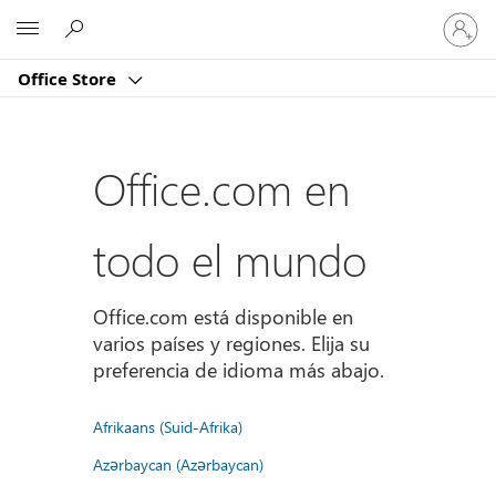
Iniciar
Microsoft
sesión
en
Office Store
tu
cuenta
Office.com en
todo el mundo
Office.com está disponible en
varios países y regiones. Elija su
preferencia de idioma más abajo.
Afrikaans (Suid-Afrika)
Azərbaycan (Azərbaycan)