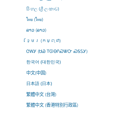
සිංහල (ශ්‍රී ලංකාව)
ไทย (ไทย)
ລາວ (ລາວ)
ខ្មែរ (កម្ពុជា)
ᏣᎳᎩ (ᏌᏊ ᎢᏳᎾᎵᏍᏔᏅ ᏍᎦᏚᎩ)
한국어 (대한민국)
中文(中国)
日本語 (日本)
繁體中文 (台灣)
繁體中文 (香港特別行政區)