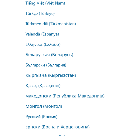
Tiếng Việt (Việt Nam)
Türkçe (Türkiye)
Türkmen dili (Türkmenistan)
Valencià (Espanya)
Ελληνικά (Ελλάδα)
Беларуская (Беларусь)
Български (България)
Кыргызча (Кыргызстан)
Қазақ (Қазақстан)
македонски (Република Македонија)
Монгол (Монгол)
Русский (Россия)
српски (Босна и Херцеговина)