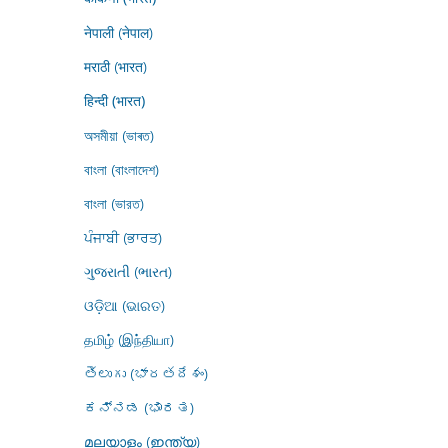
नेपाली (नेपाल)
मराठी (भारत)
हिन्दी (भारत)
অসমীয়া (ভাৰত)
বাংলা (বাংলাদেশ)
বাংলা (ভারত)
ਪੰਜਾਬੀ (ਭਾਰਤ)
ગુજરાતી (ભારત)
ଓଡ଼ିଆ (ଭାରତ)
தமிழ் (இந்தியா)
తెలుగు (భారతదేశం)
ಕನ್ನಡ (ಭಾರತ)
മലയാളം (ഇന്ത്യ)