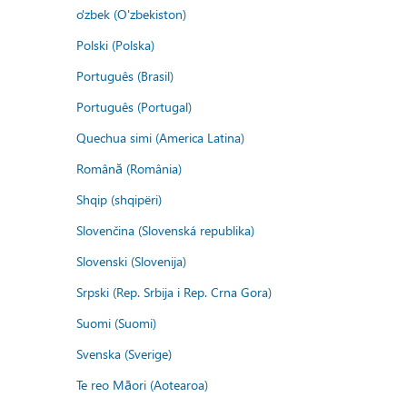
o'zbek (O'zbekiston)
Polski (Polska)
Português (Brasil)
Português (Portugal)
Quechua simi (America Latina)
Română (România)
Shqip (shqipëri)
Slovenčina (Slovenská republika)
Slovenski (Slovenija)
Srpski (Rep. Srbija i Rep. Crna Gora)
Suomi (Suomi)
Svenska (Sverige)
Te reo Māori (Aotearoa)