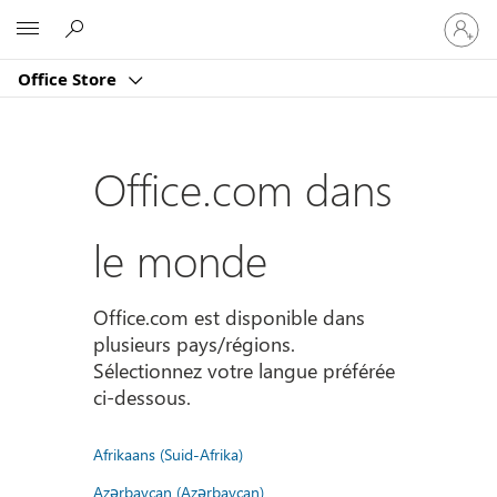
Connect
Microsoft
vous
à
Office Store
votre
compte
Office.com dans
le monde
Office.com est disponible dans
plusieurs pays/régions.
Sélectionnez votre langue préférée
ci-dessous.
Afrikaans (Suid-Afrika)
Azərbaycan (Azərbaycan)