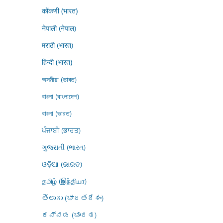
कोंकणी (भारत)
नेपाली (नेपाल)
मराठी (भारत)
हिन्दी (भारत)
অসমীয়া (ভাৰত)
বাংলা (বাংলাদেশ)
বাংলা (ভারত)
ਪੰਜਾਬੀ (ਭਾਰਤ)
ગુજરાતી (ભારત)
ଓଡ଼ିଆ (ଭାରତ)
தமிழ் (இந்தியா)
తెలుగు (భారతదేశం)
ಕನ್ನಡ (ಭಾರತ)