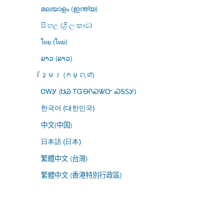
മലയാളം (ഇന്ത്യ)
සිංහල (ශ්‍රී ලංකාව)
ไทย (ไทย)
ລາວ (ລາວ)
ខ្មែរ (កម្ពុជា)
ᏣᎳᎩ (ᏌᏊ ᎢᏳᎾᎵᏍᏔᏅ ᏍᎦᏚᎩ)
한국어 (대한민국)
中文(中国)
日本語 (日本)
繁體中文 (台灣)
繁體中文 (香港特別行政區)