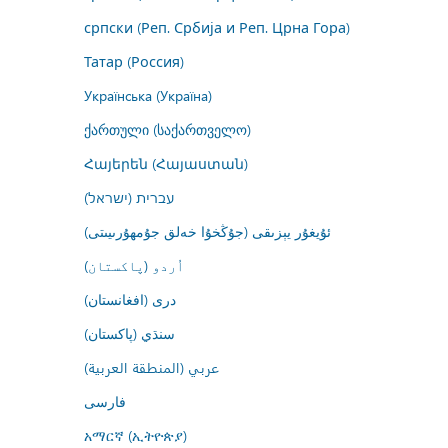
српски (Реп. Србија и Реп. Црна Гора)
Татар (Россия)
Українська (Україна)
ქართული (საქართველო)
Հայերեն (Հայաստան)
עברית (ישראל)
ئۇيغۇر يېزىقى (جۇڭخۇا خەلق جۇمھۇرىيىتى)
اُردو (پاکستان)
درى (افغانستان)
سنڌي (پاکستان)
عربي (المنطقة العربية)
فارسى
አማርኛ (ኢትዮጵያ)