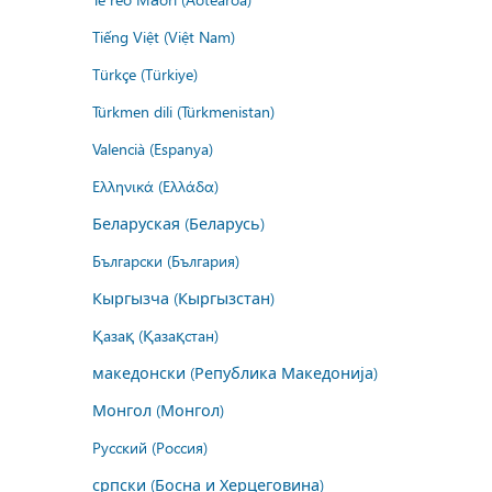
Tiếng Việt (Việt Nam)
Türkçe (Türkiye)
Türkmen dili (Türkmenistan)
Valencià (Espanya)
Ελληνικά (Ελλάδα)
Беларуская (Беларусь)
Български (България)
Кыргызча (Кыргызстан)
Қазақ (Қазақстан)
македонски (Република Македонија)
Монгол (Монгол)
Русский (Россия)
српски (Босна и Херцеговина)