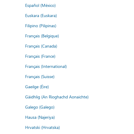
Español (México)
Euskara (Euskara)
Filipino (Pilipinas)
Français (Belgique)
Français (Canada)
Français (France)
Français (International)
Français (Suisse)
Gaeilge (Éire)
Gàidhlig (An Rìoghachd Aonaichte)
Galego (Galego)
Hausa (Najeriya)
Hrvatski (Hrvatska)