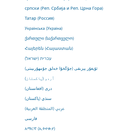
српски (Реп. Србија и Реп. Црна Гора)
Татар (Россия)
Українська (Україна)
ქართული (საქართველო)
Հայերեն (Հայաստան)
עברית (ישראל)
ئۇيغۇر يېزىقى (جۇڭخۇا خەلق جۇمھۇرىيىتى)
اُردو (پاکستان)
درى (افغانستان)
سنڌي (پاکستان)
عربي (المنطقة العربية)
فارسى
አማርኛ (ኢትዮጵያ)