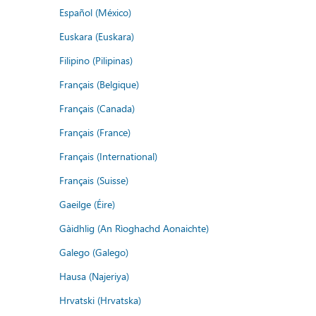
Español (México)
Euskara (Euskara)
Filipino (Pilipinas)
Français (Belgique)
Français (Canada)
Français (France)
Français (International)
Français (Suisse)
Gaeilge (Éire)
Gàidhlig (An Rìoghachd Aonaichte)
Galego (Galego)
Hausa (Najeriya)
Hrvatski (Hrvatska)