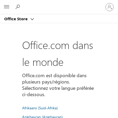
Connect
Microsoft
vous
à
Office Store
votre
compte
Office.com dans
le monde
Office.com est disponible dans
plusieurs pays/régions.
Sélectionnez votre langue préférée
ci-dessous.
Afrikaans (Suid-Afrika)
Azərbaycan (Azərbaycan)