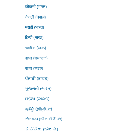
कोंकणी (भारत)
नेपाली (नेपाल)
मराठी (भारत)
हिन्दी (भारत)
অসমীয়া (ভাৰত)
বাংলা (বাংলাদেশ)
বাংলা (ভারত)
ਪੰਜਾਬੀ (ਭਾਰਤ)
ગુજરાતી (ભારત)
ଓଡ଼ିଆ (ଭାରତ)
தமிழ் (இந்தியா)
తెలుగు (భారతదేశం)
ಕನ್ನಡ (ಭಾರತ)