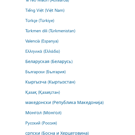
Tiếng Việt (Việt Nam)
Türkçe (Türkiye)
Türkmen dili (Türkmenistan)
Valencià (Espanya)
Ελληνικά (Ελλάδα)
Беларуская (Беларусь)
Български (България)
Кыргызча (Кыргызстан)
Қазақ (Қазақстан)
македонски (Република Македонија)
Монгол (Монгол)
Русский (Россия)
српски (Босна и Херцеговина)