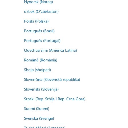
Nynorsk (Noreg)
o'zbek (O'zbekiston)
Polski (Polska)
Português (Brasil)
Português (Portugal)
Quechua simi (America Latina)
Română (România)
Shqip (shqipëri)
Slovenčina (Slovenská republika)
Slovenski (Slovenija)
Srpski (Rep. Srbija i Rep. Crna Gora)
Suomi (Suomi)
Svenska (Sverige)
Te reo Māori (Aotearoa)