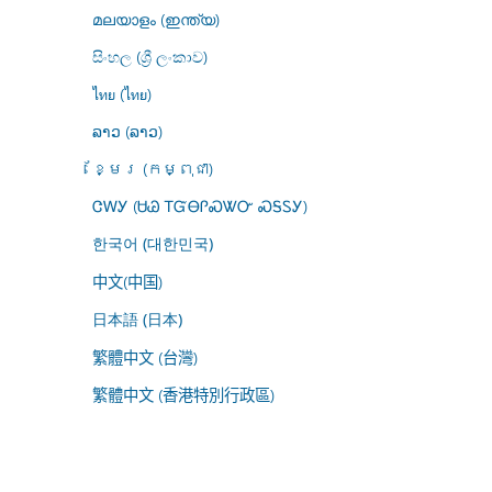
മലയാളം (ഇന്ത്യ)
සිංහල (ශ්‍රී ලංකාව)
ไทย (ไทย)
ລາວ (ລາວ)
ខ្មែរ (កម្ពុជា)
ᏣᎳᎩ (ᏌᏊ ᎢᏳᎾᎵᏍᏔᏅ ᏍᎦᏚᎩ)
한국어 (대한민국)
中文(中国)
日本語 (日本)
繁體中文 (台灣)
繁體中文 (香港特別行政區)