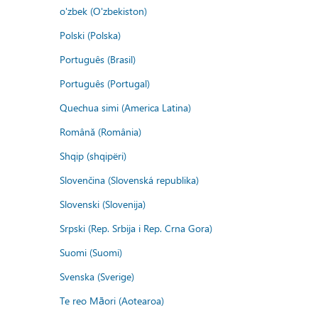
o'zbek (O'zbekiston)
Polski (Polska)
Português (Brasil)
Português (Portugal)
Quechua simi (America Latina)
Română (România)
Shqip (shqipëri)
Slovenčina (Slovenská republika)
Slovenski (Slovenija)
Srpski (Rep. Srbija i Rep. Crna Gora)
Suomi (Suomi)
Svenska (Sverige)
Te reo Māori (Aotearoa)