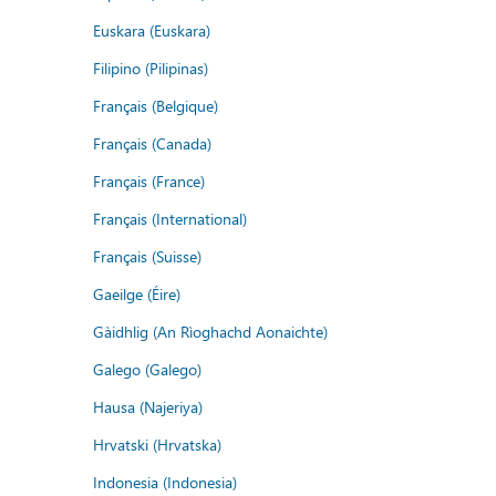
Euskara (Euskara)
Filipino (Pilipinas)
Français (Belgique)
Français (Canada)
Français (France)
Français (International)
Français (Suisse)
Gaeilge (Éire)
Gàidhlig (An Rìoghachd Aonaichte)
Galego (Galego)
Hausa (Najeriya)
Hrvatski (Hrvatska)
Indonesia (Indonesia)