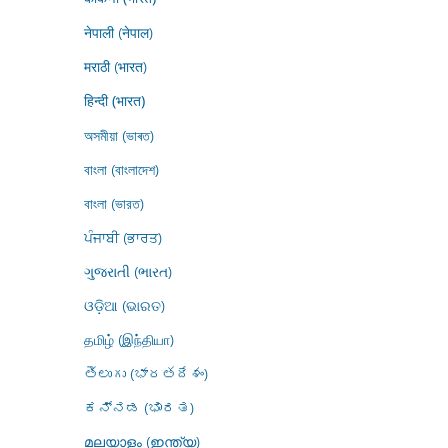
नेपाली (नेपाल)
मराठी (भारत)
हिन्दी (भारत)
অসমীয়া (ভাৰত)
বাংলা (বাংলাদেশ)
বাংলা (ভারত)
ਪੰਜਾਬੀ (ਭਾਰਤ)
ગુજરાતી (ભારત)
ଓଡ଼ିଆ (ଭାରତ)
தமிழ் (இந்தியா)
తెలుగు (భారతదేశం)
ಕನ್ನಡ (ಭಾರತ)
മലയാളം (ഇന്ത്യ)