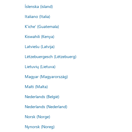
Íslenska (ísland)
Italiano (Italia)
K'iche' (Guatemala)
Kiswahili (Kenya)
Latviešu (Latvija)
Lëtzebuergesch (Lëtzebuerg)
Lietuvių (Lietuva)
Magyar (Magyarország)
Malti (Malta)
Nederlands (België)
Nederlands (Nederland)
Norsk (Norge)
Nynorsk (Noreg)