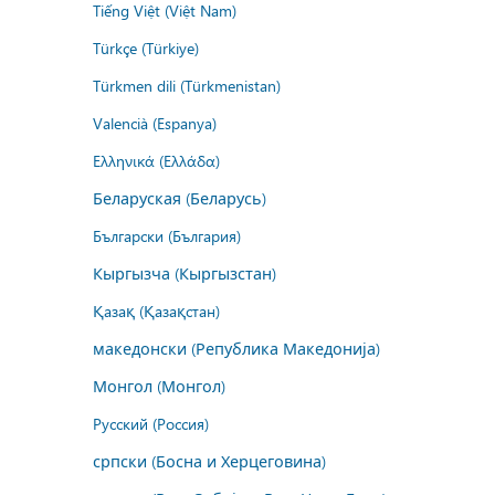
Tiếng Việt (Việt Nam)
Türkçe (Türkiye)
Türkmen dili (Türkmenistan)
Valencià (Espanya)
Ελληνικά (Ελλάδα)
Беларуская (Беларусь)
Български (България)
Кыргызча (Кыргызстан)
Қазақ (Қазақстан)
македонски (Република Македонија)
Монгол (Монгол)
Русский (Россия)
српски (Босна и Херцеговина)