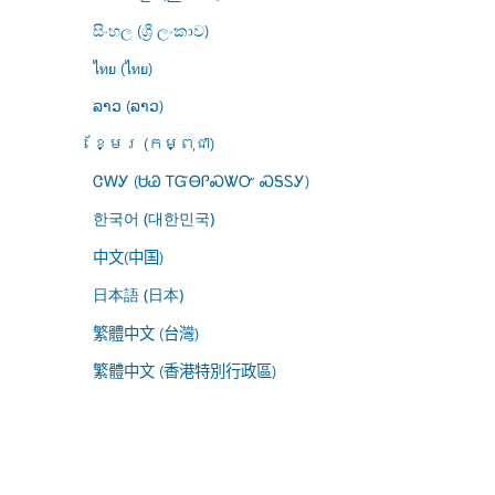
සිංහල (ශ්‍රී ලංකාව)
ไทย (ไทย)
ລາວ (ລາວ)
ខ្មែរ (កម្ពុជា)
ᏣᎳᎩ (ᏌᏊ ᎢᏳᎾᎵᏍᏔᏅ ᏍᎦᏚᎩ)
한국어 (대한민국)
中文(中国)
日本語 (日本)
繁體中文 (台灣)
繁體中文 (香港特別行政區)