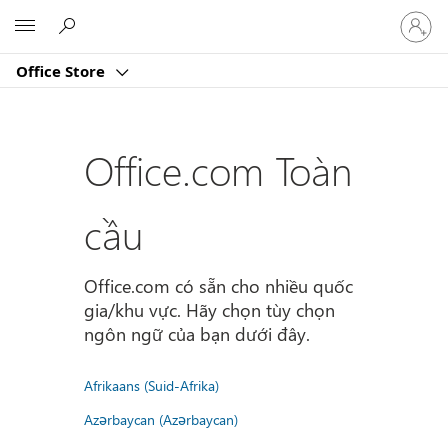
Đăng
Microsoft
nhập
tài
Office Store
khoản
của
bạn
Office.com Toàn
cầu
Office.com có sẵn cho nhiều quốc
gia/khu vực. Hãy chọn tùy chọn
ngôn ngữ của bạn dưới đây.
Afrikaans (Suid-Afrika)
Azərbaycan (Azərbaycan)