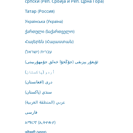
српски (Реп. Србија и Реп. Црна Гора)
Татар (Россия)
Українська (Україна)
ქართული (საქართველო)
Հայերեն (Հայաստան)
עברית (ישראל)
ئۇيغۇر يېزىقى (جۇڭخۇا خەلق جۇمھۇرىيىتى)
اُردو (پاکستان)
درى (افغانستان)
سنڌي (پاکستان)
عربي (المنطقة العربية)
فارسى
አማርኛ (ኢትዮጵያ)
कोंकणी (भारत)