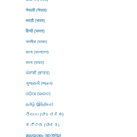
नेपाली (नेपाल)
मराठी (भारत)
हिन्दी (भारत)
অসমীয়া (ভাৰত)
বাংলা (বাংলাদেশ)
বাংলা (ভারত)
ਪੰਜਾਬੀ (ਭਾਰਤ)
ગુજરાતી (ભારત)
ଓଡ଼ିଆ (ଭାରତ)
தமிழ் (இந்தியா)
తెలుగు (భారతదేశం)
ಕನ್ನಡ (ಭಾರತ)
മലയാളം (ഇന്ത്യ)