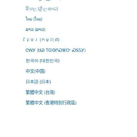
සිංහල (ශ්‍රී ලංකාව)
ไทย (ไทย)
ລາວ (ລາວ)
ខ្មែរ (កម្ពុជា)
ᏣᎳᎩ (ᏌᏊ ᎢᏳᎾᎵᏍᏔᏅ ᏍᎦᏚᎩ)
한국어 (대한민국)
中文(中国)
日本語 (日本)
繁體中文 (台灣)
繁體中文 (香港特別行政區)