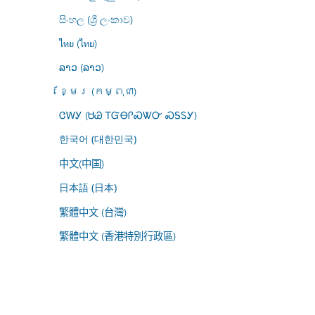
සිංහල (ශ්‍රී ලංකාව)
ไทย (ไทย)
ລາວ (ລາວ)
ខ្មែរ (កម្ពុជា)
ᏣᎳᎩ (ᏌᏊ ᎢᏳᎾᎵᏍᏔᏅ ᏍᎦᏚᎩ)
한국어 (대한민국)
中文(中国)
日本語 (日本)
繁體中文 (台灣)
繁體中文 (香港特別行政區)