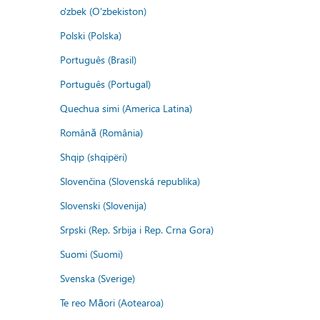
o'zbek (O'zbekiston)
Polski (Polska)
Português (Brasil)
Português (Portugal)
Quechua simi (America Latina)
Română (România)
Shqip (shqipëri)
Slovenčina (Slovenská republika)
Slovenski (Slovenija)
Srpski (Rep. Srbija i Rep. Crna Gora)
Suomi (Suomi)
Svenska (Sverige)
Te reo Māori (Aotearoa)