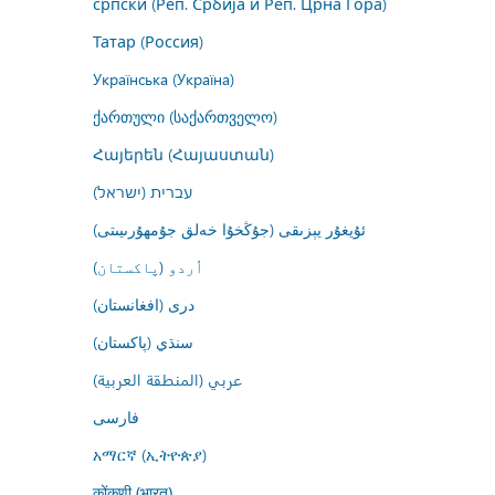
српски (Реп. Србија и Реп. Црна Гора)
Татар (Россия)
Українська (Україна)
ქართული (საქართველო)
Հայերեն (Հայաստան)
עברית (ישראל)
ئۇيغۇر يېزىقى (جۇڭخۇا خەلق جۇمھۇرىيىتى)
اُردو (پاکستان)
درى (افغانستان)
سنڌي (پاکستان)
عربي (المنطقة العربية)
فارسى
አማርኛ (ኢትዮጵያ)
कोंकणी (भारत)