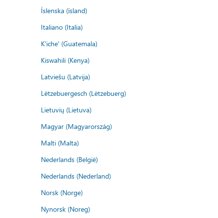
Íslenska (ísland)
Italiano (Italia)
K'iche' (Guatemala)
Kiswahili (Kenya)
Latviešu (Latvija)
Lëtzebuergesch (Lëtzebuerg)
Lietuvių (Lietuva)
Magyar (Magyarország)
Malti (Malta)
Nederlands (België)
Nederlands (Nederland)
Norsk (Norge)
Nynorsk (Noreg)