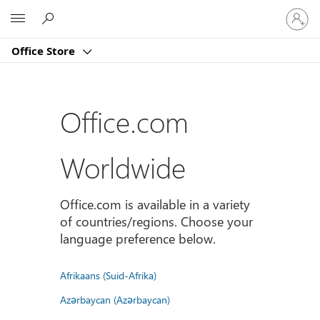
Sign
Microsoft
in
to
Office Store
your
account
Office.com
Worldwide
Office.com is available in a variety
of countries/regions. Choose your
language preference below.
Afrikaans (Suid-Afrika)
Azərbaycan (Azərbaycan)