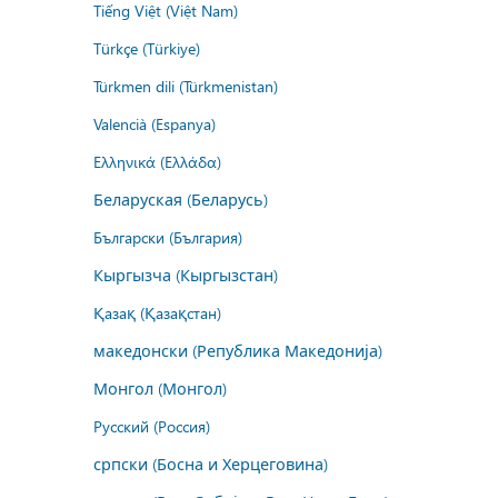
Tiếng Việt (Việt Nam)
Türkçe (Türkiye)
Türkmen dili (Türkmenistan)
Valencià (Espanya)
Ελληνικά (Ελλάδα)
Беларуская (Беларусь)
Български (България)
Кыргызча (Кыргызстан)
Қазақ (Қазақстан)
македонски (Република Македонија)
Монгол (Монгол)
Русский (Россия)
српски (Босна и Херцеговина)