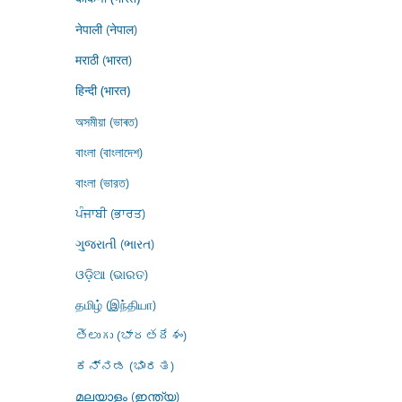
नेपाली (नेपाल)
मराठी (भारत)
हिन्दी (भारत)
অসমীয়া (ভাৰত)
বাংলা (বাংলাদেশ)
বাংলা (ভারত)
ਪੰਜਾਬੀ (ਭਾਰਤ)
ગુજરાતી (ભારત)
ଓଡ଼ିଆ (ଭାରତ)
தமிழ் (இந்தியா)
తెలుగు (భారతదేశం)
ಕನ್ನಡ (ಭಾರತ)
മലയാളം (ഇന്ത്യ)