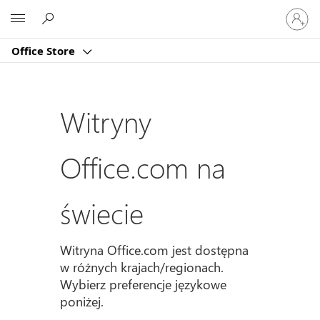
Zaloguj
Microsoft
się
do
Office Store
swojeg
konta
Witryny
Office.com na
świecie
Witryna Office.com jest dostępna
w różnych krajach/regionach.
Wybierz preferencje językowe
poniżej.