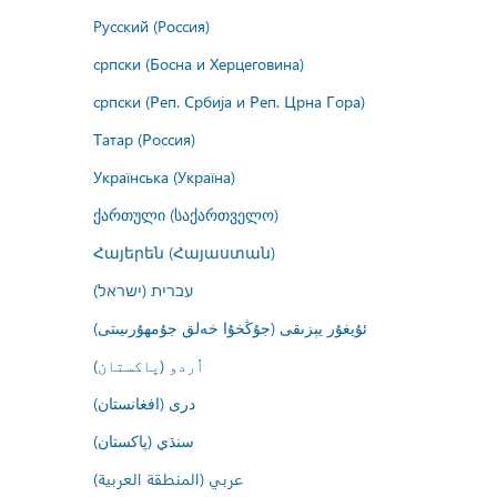
Русский (Россия)
српски (Босна и Херцеговина)
српски (Реп. Србија и Реп. Црна Гора)
Татар (Россия)
Українська (Україна)
ქართული (საქართველო)
Հայերեն (Հայաստան)
עברית (ישראל)
ئۇيغۇر يېزىقى (جۇڭخۇا خەلق جۇمھۇرىيىتى)
اُردو (پاکستان)
درى (افغانستان)
سنڌي (پاکستان)
عربي (المنطقة العربية)