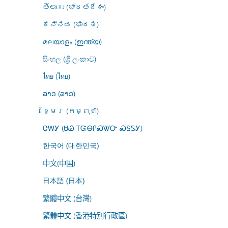
తెలుగు (భారతదేశం)
ಕನ್ನಡ (ಭಾರತ)
മലയാളം (ഇന്ത്യ)
සිංහල (ශ්‍රී ලංකාව)
ไทย (ไทย)
ລາວ (ລາວ)
ខ្មែរ (កម្ពុជា)
ᏣᎳᎩ (ᏌᏊ ᎢᏳᎾᎵᏍᏔᏅ ᏍᎦᏚᎩ)
한국어 (대한민국)
中文(中国)
日本語 (日本)
繁體中文 (台灣)
繁體中文 (香港特別行政區)