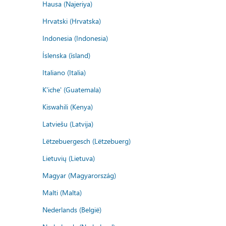
Hausa (Najeriya)
Hrvatski (Hrvatska)
Indonesia (Indonesia)
Íslenska (ísland)
Italiano (Italia)
K'iche' (Guatemala)
Kiswahili (Kenya)
Latviešu (Latvija)
Lëtzebuergesch (Lëtzebuerg)
Lietuvių (Lietuva)
Magyar (Magyarország)
Malti (Malta)
Nederlands (België)