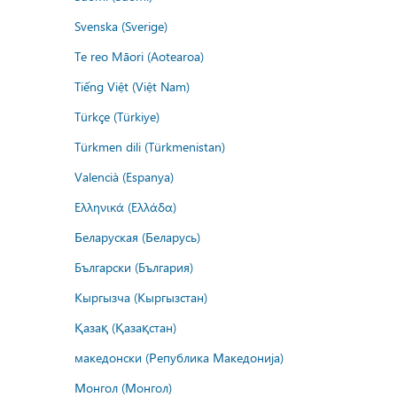
Svenska (Sverige)
Te reo Māori (Aotearoa)
Tiếng Việt (Việt Nam)
Türkçe (Türkiye)
Türkmen dili (Türkmenistan)
Valencià (Espanya)
Ελληνικά (Ελλάδα)
Беларуская (Беларусь)
Български (България)
Кыргызча (Кыргызстан)
Қазақ (Қазақстан)
македонски (Република Македонија)
Монгол (Монгол)