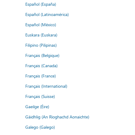
Español (España)
Español (Latinoamérica)
Español (México)
Euskara (Euskara)
Filipino (Pilipinas)
Français (Belgique)
Français (Canada)
Français (France)
Français (International)
Français (Suisse)
Gaeilge (Éire)
Gàidhlig (An Rìoghachd Aonaichte)
Galego (Galego)