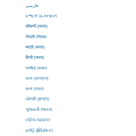
فارسى
አማርኛ (ኢትዮጵያ)
कोंकणी (भारत)
नेपाली (नेपाल)
मराठी (भारत)
हिन्दी (भारत)
অসমীয়া (ভাৰত)
বাংলা (বাংলাদেশ)
বাংলা (ভারত)
ਪੰਜਾਬੀ (ਭਾਰਤ)
ગુજરાતી (ભારત)
ଓଡ଼ିଆ (ଭାରତ)
தமிழ் (இந்தியா)