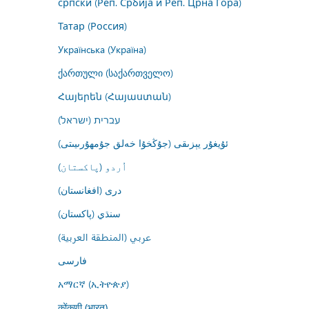
српски (Реп. Србија и Реп. Црна Гора)
Татар (Россия)
Українська (Україна)
ქართული (საქართველო)
Հայերեն (Հայաստան)
עברית (ישראל)
ئۇيغۇر يېزىقى (جۇڭخۇا خەلق جۇمھۇرىيىتى)
اُردو (پاکستان)
درى (افغانستان)
سنڌي (پاکستان)
عربي (المنطقة العربية)
فارسى
አማርኛ (ኢትዮጵያ)
कोंकणी (भारत)