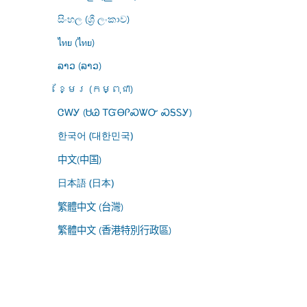
සිංහල (ශ්‍රී ලංකාව)
ไทย (ไทย)
ລາວ (ລາວ)
ខ្មែរ (កម្ពុជា)
ᏣᎳᎩ (ᏌᏊ ᎢᏳᎾᎵᏍᏔᏅ ᏍᎦᏚᎩ)
한국어 (대한민국)
中文(中国)
日本語 (日本)
繁體中文 (台灣)
繁體中文 (香港特別行政區)