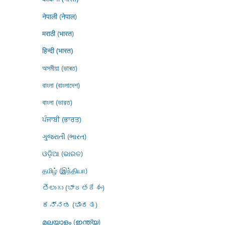
नेपाली (नेपाल)
मराठी (भारत)
हिन्दी (भारत)
অসমীয়া (ভাৰত)
বাংলা (বাংলাদেশ)
বাংলা (ভারত)
ਪੰਜਾਬੀ (ਭਾਰਤ)
ગુજરાતી (ભારત)
ଓଡ଼ିଆ (ଭାରତ)
தமிழ் (இந்தியா)
తెలుగు (భారతదేశం)
ಕನ್ನಡ (ಭಾರತ)
മലയാളം (ഇന്ത്യ)