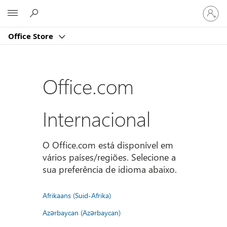
Iniciar
Microsoft
sessão
na
Office Store
conta
Office.com
Internacional
O Office.com está disponível em
vários países/regiões. Selecione a
sua preferência de idioma abaixo.
Afrikaans (Suid-Afrika)
Azərbaycan (Azərbaycan)