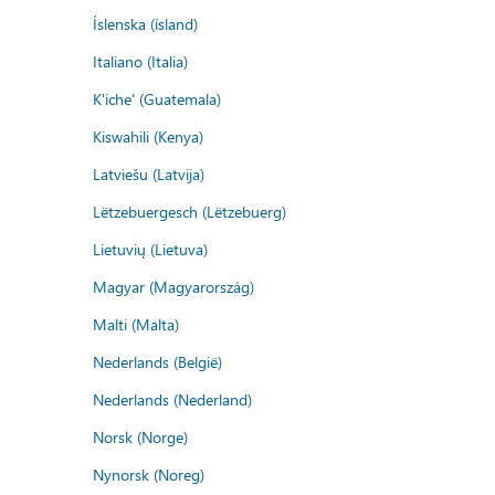
Íslenska (ísland)
Italiano (Italia)
K'iche' (Guatemala)
Kiswahili (Kenya)
Latviešu (Latvija)
Lëtzebuergesch (Lëtzebuerg)
Lietuvių (Lietuva)
Magyar (Magyarország)
Malti (Malta)
Nederlands (België)
Nederlands (Nederland)
Norsk (Norge)
Nynorsk (Noreg)