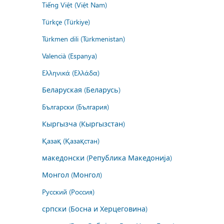
Tiếng Việt (Việt Nam)
Türkçe (Türkiye)
Türkmen dili (Türkmenistan)
Valencià (Espanya)
Ελληνικά (Ελλάδα)
Беларуская (Беларусь)
Български (България)
Кыргызча (Кыргызстан)
Қазақ (Қазақстан)
македонски (Република Македонија)
Монгол (Монгол)
Русский (Россия)
српски (Босна и Херцеговина)