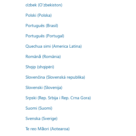
o'zbek (O'zbekiston)
Polski (Polska)
Português (Brasil)
Português (Portugal)
Quechua simi (America Latina)
Română (România)
Shqip (shqipëri)
Slovenčina (Slovenská republika)
Slovenski (Slovenija)
Srpski (Rep. Srbija i Rep. Crna Gora)
Suomi (Suomi)
Svenska (Sverige)
Te reo Māori (Aotearoa)