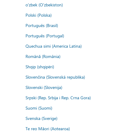
o'zbek (O'zbekiston)
Polski (Polska)
Português (Brasil)
Português (Portugal)
Quechua simi (America Latina)
Română (România)
Shqip (shqipëri)
Slovenčina (Slovenská republika)
Slovenski (Slovenija)
Srpski (Rep. Srbija i Rep. Crna Gora)
Suomi (Suomi)
Svenska (Sverige)
Te reo Māori (Aotearoa)