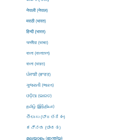
नेपाली (नेपाल)
मराठी (भारत)
हिन्दी (भारत)
অসমীয়া (ভাৰত)
বাংলা (বাংলাদেশ)
বাংলা (ভারত)
ਪੰਜਾਬੀ (ਭਾਰਤ)
ગુજરાતી (ભારત)
ଓଡ଼ିଆ (ଭାରତ)
தமிழ் (இந்தியா)
తెలుగు (భారతదేశం)
ಕನ್ನಡ (ಭಾರತ)
മലയാളം (ഇന്ത്യ)