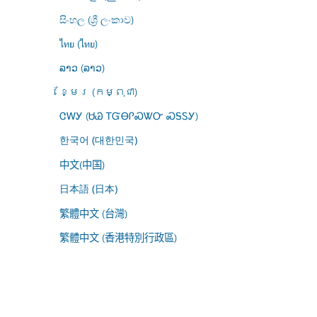
සිංහල (ශ්‍රී ලංකාව)
ไทย (ไทย)
ລາວ (ລາວ)
ខ្មែរ (កម្ពុជា)
ᏣᎳᎩ (ᏌᏊ ᎢᏳᎾᎵᏍᏔᏅ ᏍᎦᏚᎩ)
한국어 (대한민국)
中文(中国)
日本語 (日本)
繁體中文 (台灣)
繁體中文 (香港特別行政區)