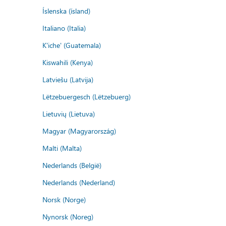
Íslenska (ísland)
Italiano (Italia)
K'iche' (Guatemala)
Kiswahili (Kenya)
Latviešu (Latvija)
Lëtzebuergesch (Lëtzebuerg)
Lietuvių (Lietuva)
Magyar (Magyarország)
Malti (Malta)
Nederlands (België)
Nederlands (Nederland)
Norsk (Norge)
Nynorsk (Noreg)