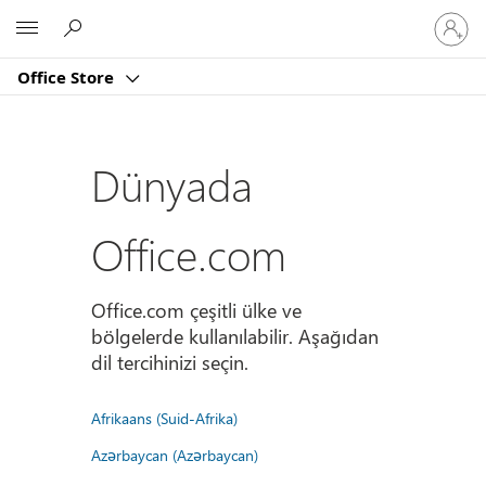
Hesabın
Microsoft
oturum
açın
Office Store
Dünyada
Office.com
Office.com çeşitli ülke ve
bölgelerde kullanılabilir. Aşağıdan
dil tercihinizi seçin.
Afrikaans (Suid-Afrika)
Azərbaycan (Azərbaycan)