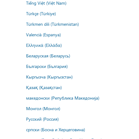
Tiếng Việt (Việt Nam)
Türkçe (Türkiye)
Türkmen dili (Türkmenistan)
Valencià (Espanya)
Ελληνικά (Ελλάδα)
Беларуская (Беларусь)
Български (България)
Кыргызча (Кыргызстан)
Қазақ (Қазақстан)
македонски (Република Македонија)
Монгол (Монгол)
Русский (Россия)
српски (Босна и Херцеговина)