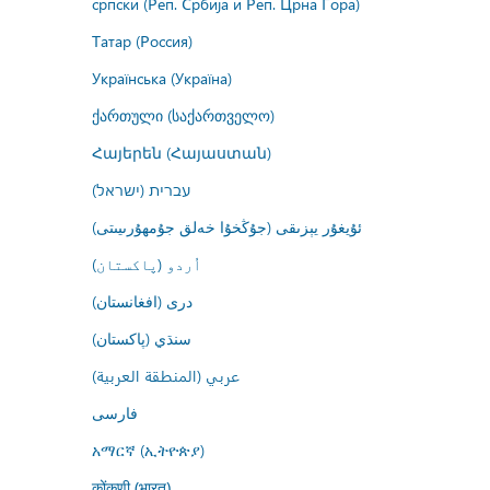
српски (Реп. Србија и Реп. Црна Гора)
Татар (Россия)
Українська (Україна)
ქართული (საქართველო)
Հայերեն (Հայաստան)
עברית (ישראל)
ئۇيغۇر يېزىقى (جۇڭخۇا خەلق جۇمھۇرىيىتى)
اُردو (پاکستان)
درى (افغانستان)
سنڌي (پاکستان)
عربي (المنطقة العربية)
فارسى
አማርኛ (ኢትዮጵያ)
कोंकणी (भारत)