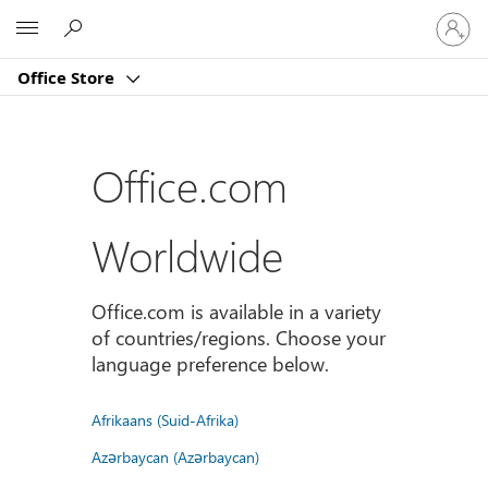
Sign
Microsoft
in
to
Office Store
your
account
Office.com
Worldwide
Office.com is available in a variety
of countries/regions. Choose your
language preference below.
Afrikaans (Suid-Afrika)
Azərbaycan (Azərbaycan)