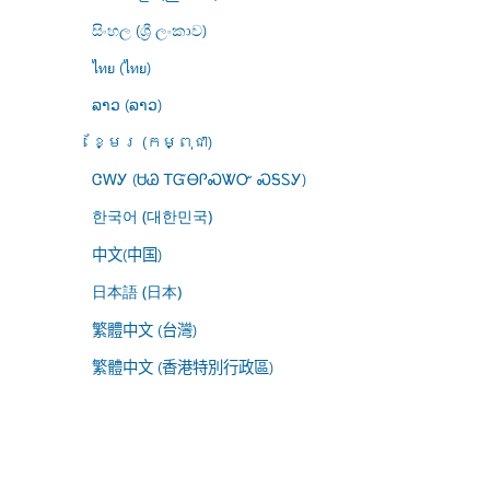
සිංහල (ශ්‍රී ලංකාව)
ไทย (ไทย)
ລາວ (ລາວ)
ខ្មែរ (កម្ពុជា)
ᏣᎳᎩ (ᏌᏊ ᎢᏳᎾᎵᏍᏔᏅ ᏍᎦᏚᎩ)
한국어 (대한민국)
中文(中国)
日本語 (日本)
繁體中文 (台灣)
繁體中文 (香港特別行政區)