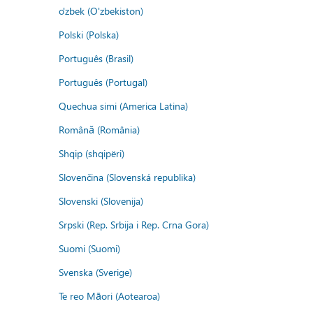
o'zbek (O'zbekiston)
Polski (Polska)
Português (Brasil)
Português (Portugal)
Quechua simi (America Latina)
Română (România)
Shqip (shqipëri)
Slovenčina (Slovenská republika)
Slovenski (Slovenija)
Srpski (Rep. Srbija i Rep. Crna Gora)
Suomi (Suomi)
Svenska (Sverige)
Te reo Māori (Aotearoa)