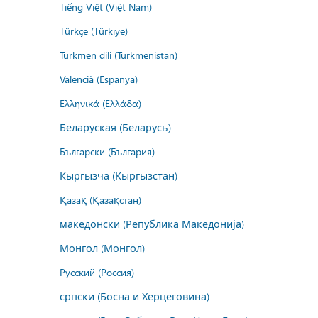
Tiếng Việt (Việt Nam)
Türkçe (Türkiye)
Türkmen dili (Türkmenistan)
Valencià (Espanya)
Ελληνικά (Ελλάδα)
Беларуская (Беларусь)
Български (България)
Кыргызча (Кыргызстан)
Қазақ (Қазақстан)
македонски (Република Македонија)
Монгол (Монгол)
Русский (Россия)
српски (Босна и Херцеговина)