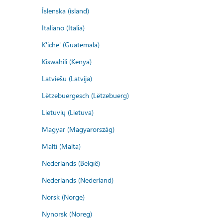
Íslenska (ísland)
Italiano (Italia)
K'iche' (Guatemala)
Kiswahili (Kenya)
Latviešu (Latvija)
Lëtzebuergesch (Lëtzebuerg)
Lietuvių (Lietuva)
Magyar (Magyarország)
Malti (Malta)
Nederlands (België)
Nederlands (Nederland)
Norsk (Norge)
Nynorsk (Noreg)