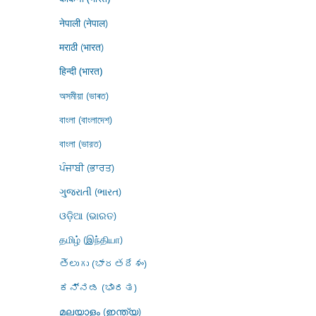
नेपाली (नेपाल)
मराठी (भारत)
हिन्दी (भारत)
অসমীয়া (ভাৰত)
বাংলা (বাংলাদেশ)
বাংলা (ভারত)
ਪੰਜਾਬੀ (ਭਾਰਤ)
ગુજરાતી (ભારત)
ଓଡ଼ିଆ (ଭାରତ)
தமிழ் (இந்தியா)
తెలుగు (భారతదేశం)
ಕನ್ನಡ (ಭಾರತ)
മലയാളം (ഇന്ത്യ)