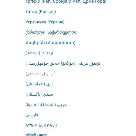
српски (Реп. Србија и Реп. Црна Гора)
Татар (Россия)
Українська (Україна)
ქართული (საქართველო)
Հայերեն (Հայաստան)
עברית (ישראל)
ئۇيغۇر يېزىقى (جۇڭخۇا خەلق جۇمھۇرىيىتى)
اُردو (پاکستان)
درى (افغانستان)
سنڌي (پاکستان)
عربي (المنطقة العربية)
فارسى
አማርኛ (ኢትዮጵያ)
कोंकणी (भारत)