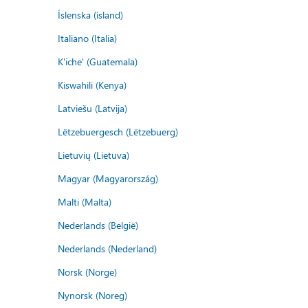
Íslenska (ísland)
Italiano (Italia)
K'iche' (Guatemala)
Kiswahili (Kenya)
Latviešu (Latvija)
Lëtzebuergesch (Lëtzebuerg)
Lietuvių (Lietuva)
Magyar (Magyarország)
Malti (Malta)
Nederlands (België)
Nederlands (Nederland)
Norsk (Norge)
Nynorsk (Noreg)