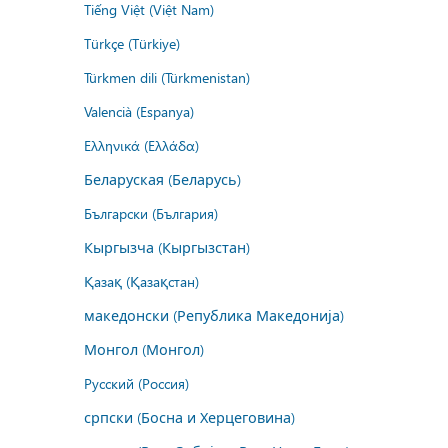
Tiếng Việt (Việt Nam)
Türkçe (Türkiye)
Türkmen dili (Türkmenistan)
Valencià (Espanya)
Ελληνικά (Ελλάδα)
Беларуская (Беларусь)
Български (България)
Кыргызча (Кыргызстан)
Қазақ (Қазақстан)
македонски (Република Македонија)
Монгол (Монгол)
Русский (Россия)
српски (Босна и Херцеговина)