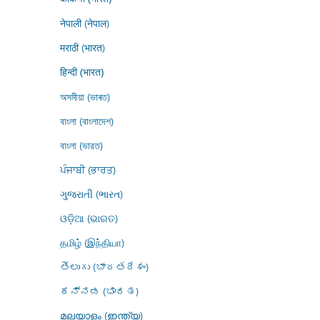
नेपाली (नेपाल)
मराठी (भारत)
हिन्दी (भारत)
অসমীয়া (ভাৰত)
বাংলা (বাংলাদেশ)
বাংলা (ভারত)
ਪੰਜਾਬੀ (ਭਾਰਤ)
ગુજરાતી (ભારત)
ଓଡ଼ିଆ (ଭାରତ)
தமிழ் (இந்தியா)
తెలుగు (భారతదేశం)
ಕನ್ನಡ (ಭಾರತ)
മലയാളം (ഇന്ത്യ)