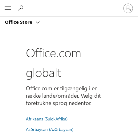
Log
Microsoft
på
din
Office Store
konto
Office.com
globalt
Office.com er tilgængelig i en
række lande/områder. Vælg dit
foretrukne sprog nedenfor.
Afrikaans (Suid-Afrika)
Azərbaycan (Azərbaycan)