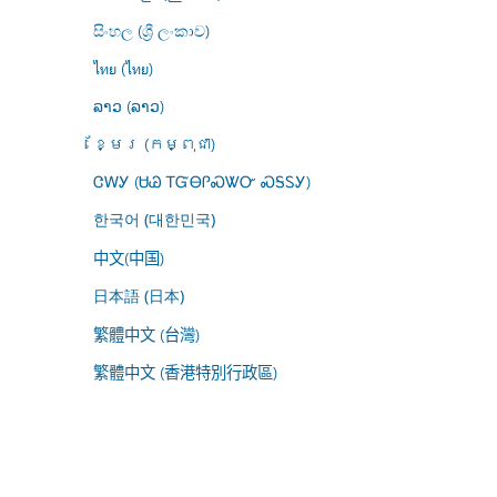
සිංහල (ශ්‍රී ලංකාව)
ไทย (ไทย)
ລາວ (ລາວ)
ខ្មែរ (កម្ពុជា)
ᏣᎳᎩ (ᏌᏊ ᎢᏳᎾᎵᏍᏔᏅ ᏍᎦᏚᎩ)
한국어 (대한민국)
中文(中国)
日本語 (日本)
繁體中文 (台灣)
繁體中文 (香港特別行政區)