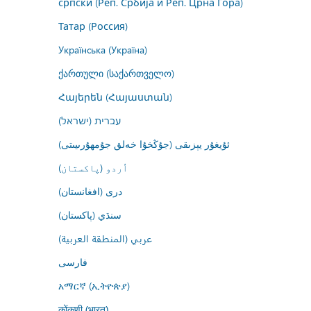
српски (Реп. Србија и Реп. Црна Гора)
Татар (Россия)
Українська (Україна)
ქართული (საქართველო)
Հայերեն (Հայաստան)
עברית (ישראל)
ئۇيغۇر يېزىقى (جۇڭخۇا خەلق جۇمھۇرىيىتى)
اُردو (پاکستان)
درى (افغانستان)
سنڌي (پاکستان)
عربي (المنطقة العربية)
فارسى
አማርኛ (ኢትዮጵያ)
कोंकणी (भारत)