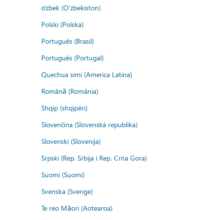
o'zbek (O'zbekiston)
Polski (Polska)
Português (Brasil)
Português (Portugal)
Quechua simi (America Latina)
Română (România)
Shqip (shqipëri)
Slovenčina (Slovenská republika)
Slovenski (Slovenija)
Srpski (Rep. Srbija i Rep. Crna Gora)
Suomi (Suomi)
Svenska (Sverige)
Te reo Māori (Aotearoa)