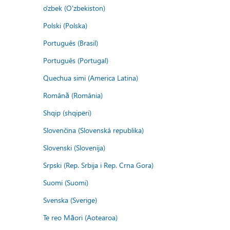
o'zbek (O'zbekiston)
Polski (Polska)
Português (Brasil)
Português (Portugal)
Quechua simi (America Latina)
Română (România)
Shqip (shqipëri)
Slovenčina (Slovenská republika)
Slovenski (Slovenija)
Srpski (Rep. Srbija i Rep. Crna Gora)
Suomi (Suomi)
Svenska (Sverige)
Te reo Māori (Aotearoa)