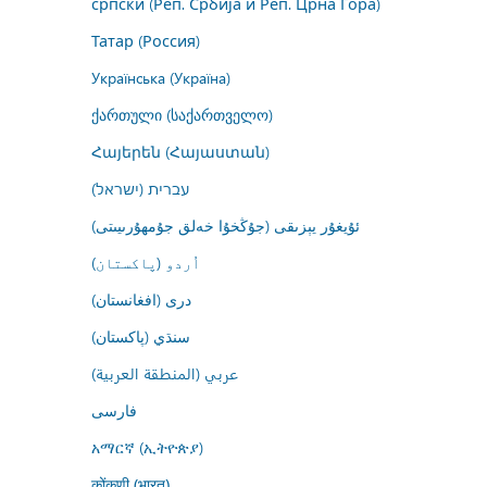
српски (Реп. Србија и Реп. Црна Гора)
Татар (Россия)
Українська (Україна)
ქართული (საქართველო)
Հայերեն (Հայաստան)
עברית (ישראל)
ئۇيغۇر يېزىقى (جۇڭخۇا خەلق جۇمھۇرىيىتى)
اُردو (پاکستان)
درى (افغانستان)
سنڌي (پاکستان)
عربي (المنطقة العربية)
فارسى
አማርኛ (ኢትዮጵያ)
कोंकणी (भारत)