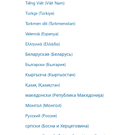
Tiếng Việt (Việt Nam)
Türkçe (Türkiye)
Türkmen dili (Türkmenistan)
Valencià (Espanya)
Ελληνικά (Ελλάδα)
Беларуская (Беларусь)
Български (България)
Кыргызча (Кыргызстан)
Қазақ (Қазақстан)
македонски (Република Македонија)
Монгол (Монгол)
Русский (Россия)
српски (Босна и Херцеговина)