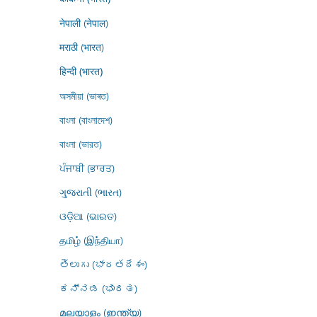
नेपाली (नेपाल)
मराठी (भारत)
हिन्दी (भारत)
অসমীয়া (ভাৰত)
বাংলা (বাংলাদেশ)
বাংলা (ভারত)
ਪੰਜਾਬੀ (ਭਾਰਤ)
ગુજરાતી (ભારત)
ଓଡ଼ିଆ (ଭାରତ)
தமிழ் (இந்தியா)
తెలుగు (భారతదేశం)
ಕನ್ನಡ (ಭಾರತ)
മലയാളം (ഇന്ത്യ)