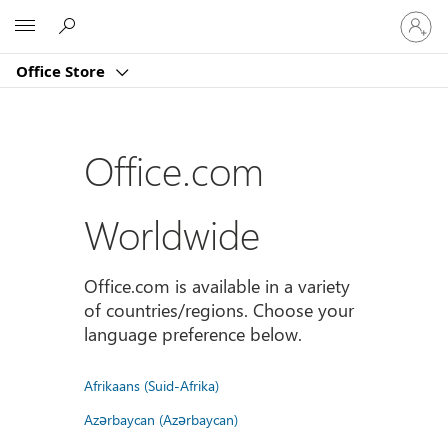
Sign
Microsoft
in
to
Office Store
your
account
Office.com
Worldwide
Office.com is available in a variety
of countries/regions. Choose your
language preference below.
Afrikaans (Suid-Afrika)
Azərbaycan (Azərbaycan)