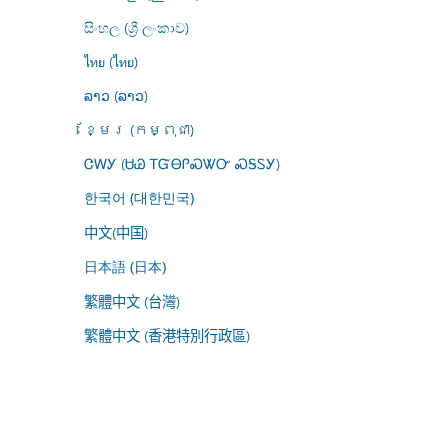
සිංහල (ශ්‍රී ලංකාව)
ไทย (ไทย)
ລາວ (ລາວ)
ខ្មែរ (កម្ពុជា)
ᏣᎳᎩ (ᏌᏊ ᎢᏳᎾᎵᏍᏔᏅ ᏍᎦᏚᎩ)
한국어 (대한민국)
中文(中国)
日本語 (日本)
繁體中文 (台灣)
繁體中文 (香港特別行政區)