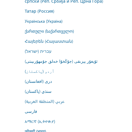
српски (Реп. Србија и Реп. Црна Гора)
Татар (Россия)
Українська (Україна)
ქართული (საქართველო)
Հայերեն (Հայաստան)
עברית (ישראל)
ئۇيغۇر يېزىقى (جۇڭخۇا خەلق جۇمھۇرىيىتى)
اُردو (پاکستان)
درى (افغانستان)
سنڌي (پاکستان)
عربي (المنطقة العربية)
فارسى
አማርኛ (ኢትዮጵያ)
कोंकणी (भारत)