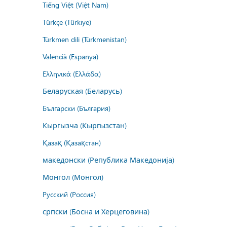
Tiếng Việt (Việt Nam)
Türkçe (Türkiye)
Türkmen dili (Türkmenistan)
Valencià (Espanya)
Ελληνικά (Ελλάδα)
Беларуская (Беларусь)
Български (България)
Кыргызча (Кыргызстан)
Қазақ (Қазақстан)
македонски (Република Македонија)
Монгол (Монгол)
Русский (Россия)
српски (Босна и Херцеговина)