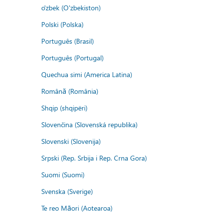
o'zbek (O'zbekiston)
Polski (Polska)
Português (Brasil)
Português (Portugal)
Quechua simi (America Latina)
Română (România)
Shqip (shqipëri)
Slovenčina (Slovenská republika)
Slovenski (Slovenija)
Srpski (Rep. Srbija i Rep. Crna Gora)
Suomi (Suomi)
Svenska (Sverige)
Te reo Māori (Aotearoa)