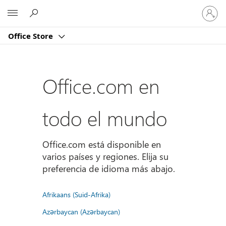
Iniciar
Microsoft
sesión
en
Office Store
tu
cuenta
Office.com en
todo el mundo
Office.com está disponible en
varios países y regiones. Elija su
preferencia de idioma más abajo.
Afrikaans (Suid-Afrika)
Azərbaycan (Azərbaycan)