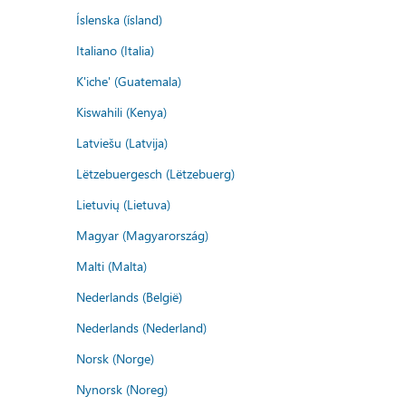
Íslenska (ísland)
Italiano (Italia)
K'iche' (Guatemala)
Kiswahili (Kenya)
Latviešu (Latvija)
Lëtzebuergesch (Lëtzebuerg)
Lietuvių (Lietuva)
Magyar (Magyarország)
Malti (Malta)
Nederlands (België)
Nederlands (Nederland)
Norsk (Norge)
Nynorsk (Noreg)