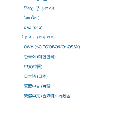
සිංහල (ශ්‍රී ලංකාව)
ไทย (ไทย)
ລາວ (ລາວ)
ខ្មែរ (កម្ពុជា)
ᏣᎳᎩ (ᏌᏊ ᎢᏳᎾᎵᏍᏔᏅ ᏍᎦᏚᎩ)
한국어 (대한민국)
中文(中国)
日本語 (日本)
繁體中文 (台灣)
繁體中文 (香港特別行政區)