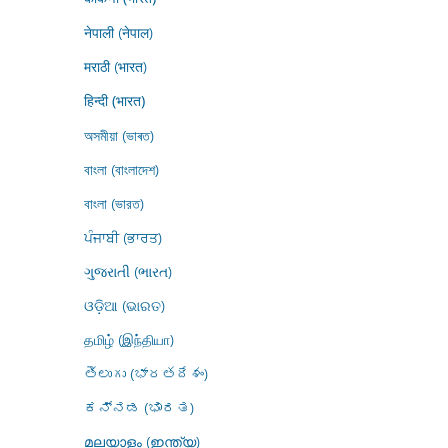
नेपाली (नेपाल)
मराठी (भारत)
हिन्दी (भारत)
অসমীয়া (ভাৰত)
বাংলা (বাংলাদেশ)
বাংলা (ভারত)
ਪੰਜਾਬੀ (ਭਾਰਤ)
ગુજરાતી (ભારત)
ଓଡ଼ିଆ (ଭାରତ)
தமிழ் (இந்தியா)
తెలుగు (భారతదేశం)
ಕನ್ನಡ (ಭಾರತ)
മലയാളം (ഇന്ത്യ)