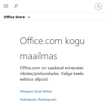
Logige
Microsoft
sisse
oma
Office Store
kontole
Office.com kogu
maailmas
Office.com on saadaval erinevates
riikides/piirkondades. Valige keele-
eelistus allpool.
Afrikaans (Suid-Afrika)
Azərbaycan (Azərbaycan)