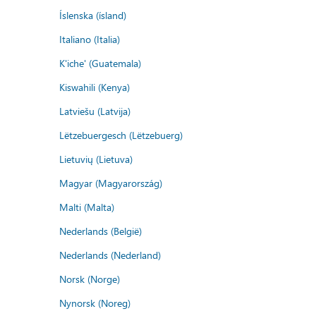
Íslenska (ísland)
Italiano (Italia)
K'iche' (Guatemala)
Kiswahili (Kenya)
Latviešu (Latvija)
Lëtzebuergesch (Lëtzebuerg)
Lietuvių (Lietuva)
Magyar (Magyarország)
Malti (Malta)
Nederlands (België)
Nederlands (Nederland)
Norsk (Norge)
Nynorsk (Noreg)