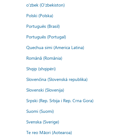
o'zbek (O'zbekiston)
Polski (Polska)
Português (Brasil)
Português (Portugal)
Quechua simi (America Latina)
Română (România)
Shqip (shqipëri)
Slovenčina (Slovenská republika)
Slovenski (Slovenija)
Srpski (Rep. Srbija i Rep. Crna Gora)
Suomi (Suomi)
Svenska (Sverige)
Te reo Māori (Aotearoa)