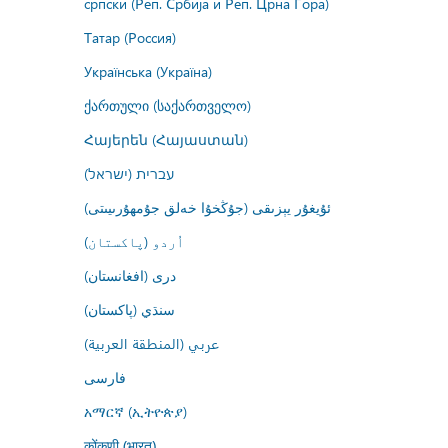
српски (Реп. Србија и Реп. Црна Гора)
Татар (Россия)
Українська (Україна)
ქართული (საქართველო)
Հայերեն (Հայաստան)
עברית (ישראל)
ئۇيغۇر يېزىقى (جۇڭخۇا خەلق جۇمھۇرىيىتى)
اُردو (پاکستان)
درى (افغانستان)
سنڌي (پاکستان)
عربي (المنطقة العربية)
فارسى
አማርኛ (ኢትዮጵያ)
कोंकणी (भारत)