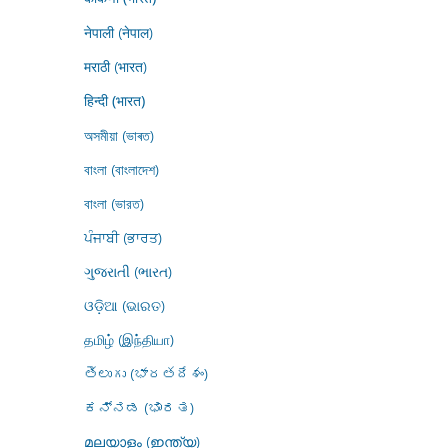
नेपाली (नेपाल)
मराठी (भारत)
हिन्दी (भारत)
অসমীয়া (ভাৰত)
বাংলা (বাংলাদেশ)
বাংলা (ভারত)
ਪੰਜਾਬੀ (ਭਾਰਤ)
ગુજરાતી (ભારત)
ଓଡ଼ିଆ (ଭାରତ)
தமிழ் (இந்தியா)
తెలుగు (భారతదేశం)
ಕನ್ನಡ (ಭಾರತ)
മലയാളം (ഇന്ത്യ)