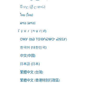
සිංහල (ශ්‍රී ලංකාව)
ไทย (ไทย)
ລາວ (ລາວ)
ខ្មែរ (កម្ពុជា)
ᏣᎳᎩ (ᏌᏊ ᎢᏳᎾᎵᏍᏔᏅ ᏍᎦᏚᎩ)
한국어 (대한민국)
中文(中国)
日本語 (日本)
繁體中文 (台灣)
繁體中文 (香港特別行政區)