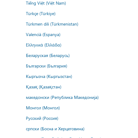
Tiếng Việt (Việt Nam)
Türkçe (Türkiye)
Türkmen dili (Türkmenistan)
Valencià (Espanya)
Ελληνικά (Ελλάδα)
Беларуская (Беларусь)
Български (България)
Кыргызча (Кыргызстан)
Қазақ (Қазақстан)
македонски (Република Македонија)
Монгол (Монгол)
Русский (Россия)
српски (Босна и Херцеговина)