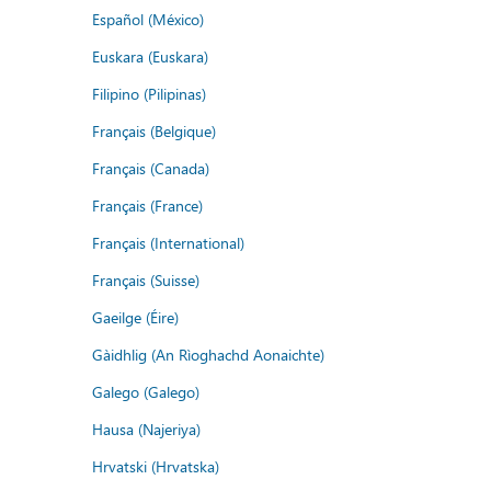
Español (México)
Euskara (Euskara)
Filipino (Pilipinas)
Français (Belgique)
Français (Canada)
Français (France)
Français (International)
Français (Suisse)
Gaeilge (Éire)
Gàidhlig (An Rìoghachd Aonaichte)
Galego (Galego)
Hausa (Najeriya)
Hrvatski (Hrvatska)