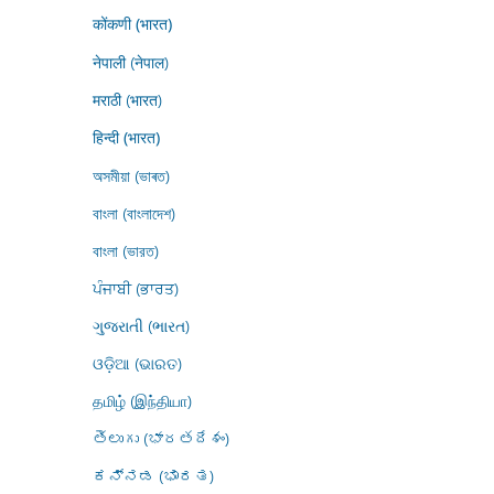
कोंकणी (भारत)
नेपाली (नेपाल)
मराठी (भारत)
हिन्दी (भारत)
অসমীয়া (ভাৰত)
বাংলা (বাংলাদেশ)
বাংলা (ভারত)
ਪੰਜਾਬੀ (ਭਾਰਤ)
ગુજરાતી (ભારત)
ଓଡ଼ିଆ (ଭାରତ)
தமிழ் (இந்தியா)
తెలుగు (భారతదేశం)
ಕನ್ನಡ (ಭಾರತ)