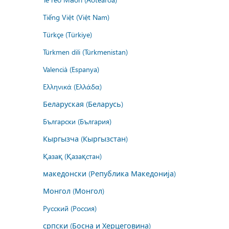
Tiếng Việt (Việt Nam)
Türkçe (Türkiye)
Türkmen dili (Türkmenistan)
Valencià (Espanya)
Ελληνικά (Ελλάδα)
Беларуская (Беларусь)
Български (България)
Кыргызча (Кыргызстан)
Қазақ (Қазақстан)
македонски (Република Македонија)
Монгол (Монгол)
Русский (Россия)
српски (Босна и Херцеговина)