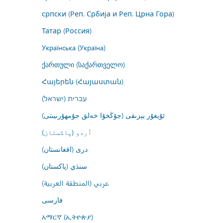
српски (Реп. Србија и Реп. Црна Гора)
Татар (Россия)
Українська (Україна)
ქართული (საქართველო)
Հայերեն (Հայաստան)
עברית (ישראל)
ئۇيغۇر يېزىقى (جۇڭخۇا خەلق جۇمھۇرىيىتى)
اُردو (پاکستان)
درى (افغانستان)
سنڌي (پاکستان)
عربي (المنطقة العربية)
فارسى
አማርኛ (ኢትዮጵያ)