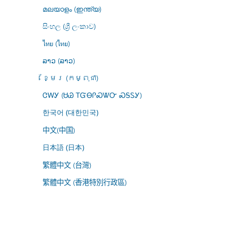
മലയാളം (ഇന്ത്യ)
සිංහල (ශ්‍රී ලංකාව)
ไทย (ไทย)
ລາວ (ລາວ)
ខ្មែរ (កម្ពុជា)
ᏣᎳᎩ (ᏌᏊ ᎢᏳᎾᎵᏍᏔᏅ ᏍᎦᏚᎩ)
한국어 (대한민국)
中文(中国)
日本語 (日本)
繁體中文 (台灣)
繁體中文 (香港特別行政區)