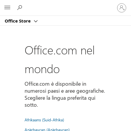
Accedi
Microsoft
con
il
Office Store
tuo
account
Office.com nel
mondo
Office.com è disponibile in
numerosi paesi e aree geografiche.
Scegliere la lingua preferita qui
sotto.
Afrikaans (Suid-Afrika)
Azərbaycan (Azərbaycan)