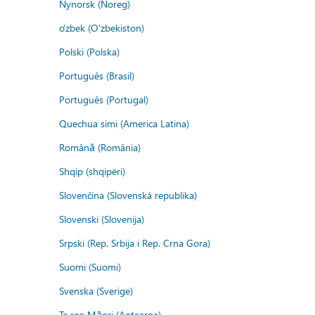
Nynorsk (Noreg)
o'zbek (O'zbekiston)
Polski (Polska)
Português (Brasil)
Português (Portugal)
Quechua simi (America Latina)
Română (România)
Shqip (shqipëri)
Slovenčina (Slovenská republika)
Slovenski (Slovenija)
Srpski (Rep. Srbija i Rep. Crna Gora)
Suomi (Suomi)
Svenska (Sverige)
Te reo Māori (Aotearoa)