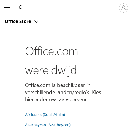
Meld
Microsoft
je
aan
Office Store
bij
je
account
Office.com
wereldwijd
Office.com is beschikbaar in
verschillende landen/regio's. Kies
hieronder uw taalvoorkeur.
Afrikaans (Suid-Afrika)
Azərbaycan (Azərbaycan)