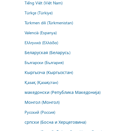
Tiếng Việt (Việt Nam)
Türkçe (Türkiye)
Türkmen dili (Türkmenistan)
Valencià (Espanya)
Ελληνικά (Ελλάδα)
Беларуская (Беларусь)
Български (България)
Кыргызча (Кыргызстан)
Қазақ (Қазақстан)
македонски (Република Македонија)
Монгол (Монгол)
Русский (Россия)
српски (Босна и Херцеговина)