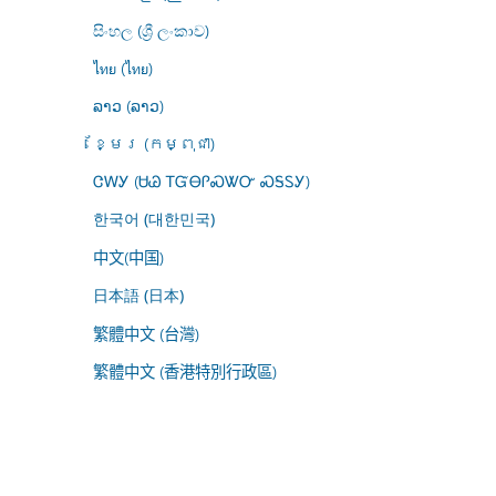
සිංහල (ශ්‍රී ලංකාව)
ไทย (ไทย)
ລາວ (ລາວ)
ខ្មែរ (កម្ពុជា)
ᏣᎳᎩ (ᏌᏊ ᎢᏳᎾᎵᏍᏔᏅ ᏍᎦᏚᎩ)
한국어 (대한민국)
中文(中国)
日本語 (日本)
繁體中文 (台灣)
繁體中文 (香港特別行政區)