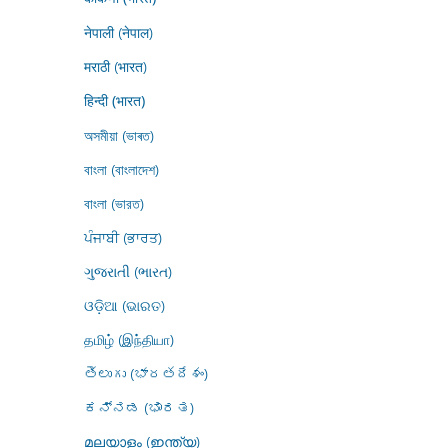
नेपाली (नेपाल)
मराठी (भारत)
हिन्दी (भारत)
অসমীয়া (ভাৰত)
বাংলা (বাংলাদেশ)
বাংলা (ভারত)
ਪੰਜਾਬੀ (ਭਾਰਤ)
ગુજરાતી (ભારત)
ଓଡ଼ିଆ (ଭାରତ)
தமிழ் (இந்தியா)
తెలుగు (భారతదేశం)
ಕನ್ನಡ (ಭಾರತ)
മലയാളം (ഇന്ത്യ)