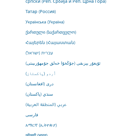
српски (Реп. Србија и Реп. Црна Гора)
Татар (Россия)
Українська (Україна)
ქართული (საქართველო)
Հայերեն (Հայաստան)
עברית (ישראל)
ئۇيغۇر يېزىقى (جۇڭخۇا خەلق جۇمھۇرىيىتى)
اُردو (پاکستان)
درى (افغانستان)
سنڌي (پاکستان)
عربي (المنطقة العربية)
فارسى
አማርኛ (ኢትዮጵያ)
कोंकणी (भारत)