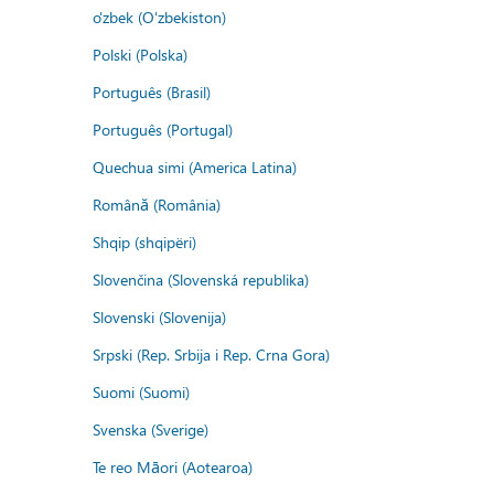
o'zbek (O'zbekiston)
Polski (Polska)
Português (Brasil)
Português (Portugal)
Quechua simi (America Latina)
Română (România)
Shqip (shqipëri)
Slovenčina (Slovenská republika)
Slovenski (Slovenija)
Srpski (Rep. Srbija i Rep. Crna Gora)
Suomi (Suomi)
Svenska (Sverige)
Te reo Māori (Aotearoa)