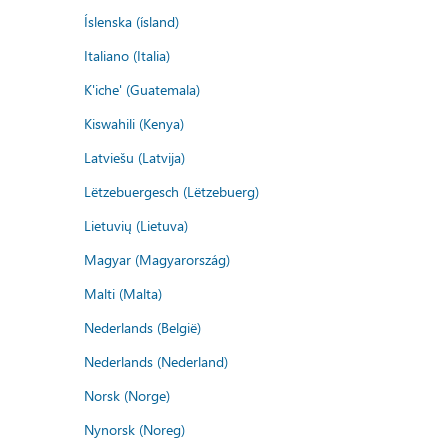
Íslenska (ísland)
Italiano (Italia)
K'iche' (Guatemala)
Kiswahili (Kenya)
Latviešu (Latvija)
Lëtzebuergesch (Lëtzebuerg)
Lietuvių (Lietuva)
Magyar (Magyarország)
Malti (Malta)
Nederlands (België)
Nederlands (Nederland)
Norsk (Norge)
Nynorsk (Noreg)