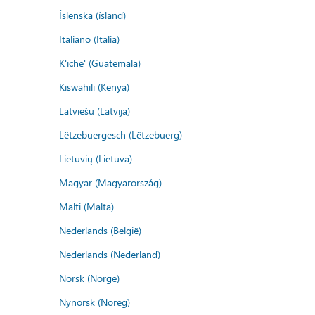
Íslenska (ísland)
Italiano (Italia)
K'iche' (Guatemala)
Kiswahili (Kenya)
Latviešu (Latvija)
Lëtzebuergesch (Lëtzebuerg)
Lietuvių (Lietuva)
Magyar (Magyarország)
Malti (Malta)
Nederlands (België)
Nederlands (Nederland)
Norsk (Norge)
Nynorsk (Noreg)