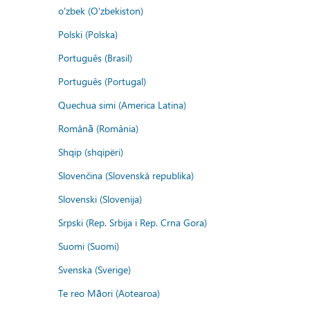
o'zbek (O'zbekiston)
Polski (Polska)
Português (Brasil)
Português (Portugal)
Quechua simi (America Latina)
Română (România)
Shqip (shqipëri)
Slovenčina (Slovenská republika)
Slovenski (Slovenija)
Srpski (Rep. Srbija i Rep. Crna Gora)
Suomi (Suomi)
Svenska (Sverige)
Te reo Māori (Aotearoa)