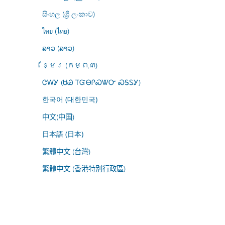
සිංහල (ශ්‍රී ලංකාව)
ไทย (ไทย)
ລາວ (ລາວ)
ខ្មែរ (កម្ពុជា)
ᏣᎳᎩ (ᏌᏊ ᎢᏳᎾᎵᏍᏔᏅ ᏍᎦᏚᎩ)
한국어 (대한민국)
中文(中国)
日本語 (日本)
繁體中文 (台灣)
繁體中文 (香港特別行政區)