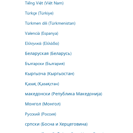
Tiếng Việt (Việt Nam)
Türkçe (Türkiye)
Türkmen dili (Türkmenistan)
Valencià (Espanya)
Ελληνικά (Ελλάδα)
Беларуская (Беларусь)
Български (България)
Кыргызча (Кыргызстан)
Қазақ (Қазақстан)
македонски (Република Македонија)
Монгол (Монгол)
Русский (Россия)
српски (Босна и Херцеговина)