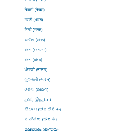
नेपाली (नेपाल)
मराठी (भारत)
हिन्दी (भारत)
অসমীয়া (ভাৰত)
বাংলা (বাংলাদেশ)
বাংলা (ভারত)
ਪੰਜਾਬੀ (ਭਾਰਤ)
ગુજરાતી (ભારત)
ଓଡ଼ିଆ (ଭାରତ)
தமிழ் (இந்தியா)
తెలుగు (భారతదేశం)
ಕನ್ನಡ (ಭಾರತ)
മലയാളം (ഇന്ത്യ)