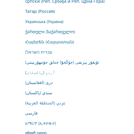
српски (Реп. Србија и Реп. Црна Гора)
Татар (Россия)
Українська (Україна)
ქართული (საქართველო)
Հայերեն (Հայաստան)
עברית (ישראל)
ئۇيغۇر يېزىقى (جۇڭخۇا خەلق جۇمھۇرىيىتى)
اُردو (پاکستان)
درى (افغانستان)
سنڌي (پاکستان)
عربي (المنطقة العربية)
فارسى
አማርኛ (ኢትዮጵያ)
कोंकणी (भारत)