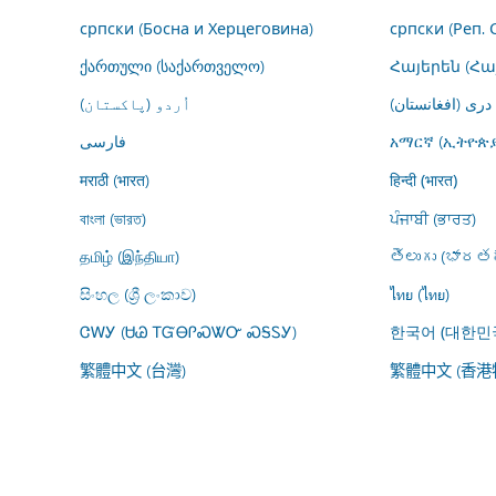
српски (Босна и Херцеговина)
српски (Реп. 
ქართული (საქართველო)
Հայերեն (Հ
درى (افغانستان)
اُردو (پاکستان)
فارسى
አማርኛ (ኢትዮጵያ
मराठी (भारत)
हिन्दी (भारत)
বাংলা (ভারত)
ਪੰਜਾਬੀ (ਭਾਰਤ)
தமிழ் (இந்தியா)
తెలుగు (భారతద
සිංහල (ශ්‍රී ලංකාව)
ไทย (ไทย)
ᏣᎳᎩ (ᏌᏊ ᎢᏳᎾᎵᏍᏔᏅ ᏍᎦᏚᎩ)
한국어 (대한민
繁體中文 (台灣)
繁體中文 (香港