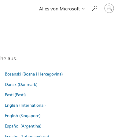
Bei
Alles von Microsoft
Ihrem
Konto
anmelden
he aus.
Bosanski (Bosna i Hercegovina)
Dansk (Danmark)
Eesti (Eesti)
English (International)
English (Singapore)
Español (Argentina)
Español (Latinoamérica)