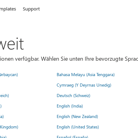
mplates
Support
weit
gionen verfügbar. Wählen Sie unten Ihre bevorzugte Sprac
ərbaycan)
Bahasa Melayu (Asia Tenggara)
Cymraeg (Y Deyrnas Unedig)
eich)
Deutsch (Schweiz)
)
English (India)
a)
English (New Zealand)
d Kingdom)
English (United States)
bia)
Español (España)