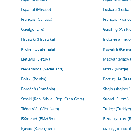
Español (México)
Euskara (Euskar
Français (Canada)
Français (France
Gaeilge (Éire)
Gàidhlig (An R
Hrvatski (Hrvatska)
Indonesia (Indo
K'iche' (Guatemala)
Kiswahili (Kenya
Lietuvių (Lietuva)
Magyar (Magya
Nederlands (Nederland)
Norsk (Norge)
Polski (Polska)
Português (Brasi
Română (România)
Shqip (shqipëri)
Srpski (Rep. Srbija i Rep. Crna Gora)
Suomi (Suomi)
Tiếng Việt (Việt Nam)
Türkçe (Türkiye)
Ελληνικά (Ελλάδα)
Беларуская (
Қазақ (Қазақстан)
македонски (