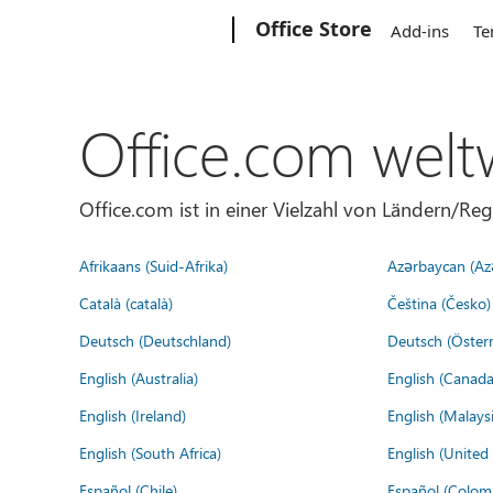
Microsoft
Office Store
Add-ins
Te
Office.com welt
Office.com ist in einer Vielzahl von Ländern/Re
Afrikaans (Suid-Afrika)
Azərbaycan (Az
Català (català)
Čeština (Česko)
Deutsch (Deutschland)
Deutsch (Österr
English (Australia)
English (Canada
English (Ireland)
English (Malaysi
English (South Africa)
English (Unite
Español (Chile)
Español (Colom