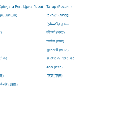
Србија и Реп. Црна Гора)
Татар (Россия)
այաստան)
עברית (ישראל)
سنڌي (پاکستان)
)
कोंकणी (भारत)
অসমীয়া (ভাৰত)
ગુજરાતી (ભારત)
ేశం)
ಕನ್ನಡ (ಭಾರತ)
ລາວ (ລາວ)
中文(中国)
국)
特別行政區)