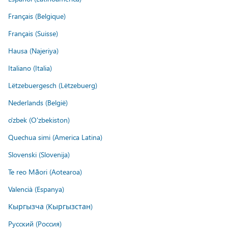
Français (Belgique)
Français (Suisse)
Hausa (Najeriya)
Italiano (Italia)
Lëtzebuergesch (Lëtzebuerg)
Nederlands (België)
o'zbek (O'zbekiston)
Quechua simi (America Latina)
Slovenski (Slovenija)
Te reo Māori (Aotearoa)
Valencià (Espanya)
Кыргызча (Кыргызстан)
Русский (Россия)