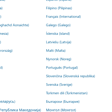
a)
Filipino (Pilipinas)
)
Français (International)
ìoghachd Aonaichte)
Galego (Galego)
nesia)
Íslenska (ísland)
)
Latviešu (Latvija)
rország)
Malti (Malta)
Nynorsk (Noreg)
l)
Português (Portugal)
Slovenčina (Slovenská republika)
Svenska (Sverige)
Türkmen dili (Türkmenistan)
Беларусь)
Български (България)
Република Македонија)
Монгол (Монгол)