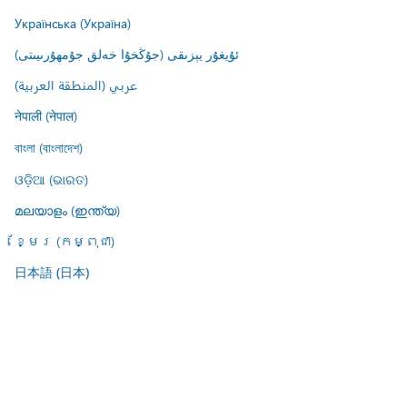
Українська (Україна)
ئۇيغۇر يېزىقى (جۇڭخۇا خەلق جۇمھۇرىيىتى)
عربي (المنطقة العربية)
नेपाली (नेपाल)
বাংলা (বাংলাদেশ)
ଓଡ଼ିଆ (ଭାରତ)
മലയാളം (ഇന്ത്യ)
ខ្មែរ (កម្ពុជា)
日本語 (日本)