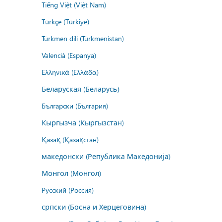
Tiếng Việt (Việt Nam)
Türkçe (Türkiye)
Türkmen dili (Türkmenistan)
Valencià (Espanya)
Ελληνικά (Ελλάδα)
Беларуская (Беларусь)
Български (България)
Кыргызча (Кыргызстан)
Қазақ (Қазақстан)
македонски (Република Македонија)
Монгол (Монгол)
Русский (Россия)
српски (Босна и Херцеговина)