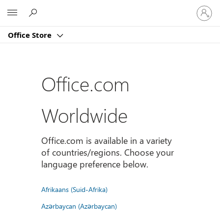
Sign
Microsoft
in
to
Office Store
your
account
Office.com
Worldwide
Office.com is available in a variety
of countries/regions. Choose your
language preference below.
Afrikaans (Suid-Afrika)
Azərbaycan (Azərbaycan)