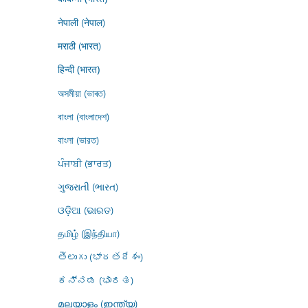
नेपाली (नेपाल)
मराठी (भारत)
हिन्दी (भारत)
অসমীয়া (ভাৰত)
বাংলা (বাংলাদেশ)
বাংলা (ভারত)
ਪੰਜਾਬੀ (ਭਾਰਤ)
ગુજરાતી (ભારત)
ଓଡ଼ିଆ (ଭାରତ)
தமிழ் (இந்தியா)
తెలుగు (భారతదేశం)
ಕನ್ನಡ (ಭಾರತ)
മലയാളം (ഇന്ത്യ)