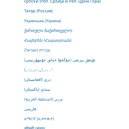
српски (Реп. Србија и Реп. Црна Гора)
Татар (Россия)
Українська (Україна)
ქართული (საქართველო)
Հայերեն (Հայաստան)
עברית (ישראל)
ئۇيغۇر يېزىقى (جۇڭخۇا خەلق جۇمھۇرىيىتى)
اُردو (پاکستان)
درى (افغانستان)
سنڌي (پاکستان)
عربي (المنطقة العربية)
فارسى
አማርኛ (ኢትዮጵያ)
कोंकणी (भारत)