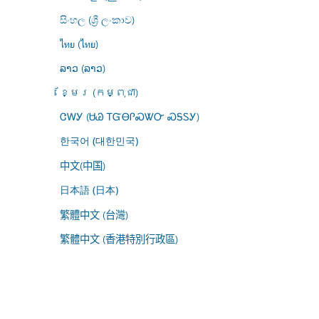
සිංහල (ශ්‍රී ලංකාව)
ไทย (ไทย)
ລາວ (ລາວ)
ខ្មែរ (កម្ពុជា)
ᏣᎳᎩ (ᏌᏊ ᎢᏳᎾᎵᏍᏔᏅ ᏍᎦᏚᎩ)
한국어 (대한민국)
中文(中国)
日本語 (日本)
繁體中文 (台灣)
繁體中文 (香港特別行政區)