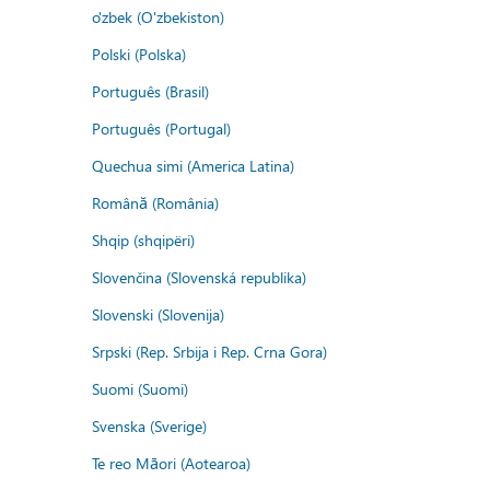
o'zbek (O'zbekiston)
Polski (Polska)
Português (Brasil)
Português (Portugal)
Quechua simi (America Latina)
Română (România)
Shqip (shqipëri)
Slovenčina (Slovenská republika)
Slovenski (Slovenija)
Srpski (Rep. Srbija i Rep. Crna Gora)
Suomi (Suomi)
Svenska (Sverige)
Te reo Māori (Aotearoa)