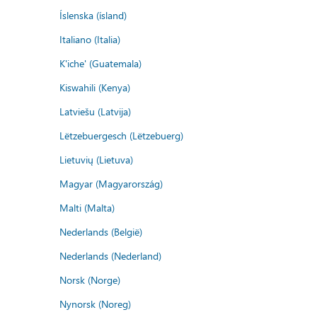
Íslenska (ísland)
Italiano (Italia)
K'iche' (Guatemala)
Kiswahili (Kenya)
Latviešu (Latvija)
Lëtzebuergesch (Lëtzebuerg)
Lietuvių (Lietuva)
Magyar (Magyarország)
Malti (Malta)
Nederlands (België)
Nederlands (Nederland)
Norsk (Norge)
Nynorsk (Noreg)