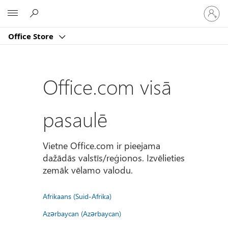
Pierakst
Microsoft
savā
kontā
Office Store
Office.com visā
pasaulē
Vietne Office.com ir pieejama
dažādās valstīs/reģionos. Izvēlieties
zemāk vēlamo valodu.
Afrikaans (Suid-Afrika)
Azərbaycan (Azərbaycan)