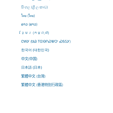
සිංහල (ශ්‍රී ලංකාව)
ไทย (ไทย)
ລາວ (ລາວ)
ខ្មែរ (កម្ពុជា)
ᏣᎳᎩ (ᏌᏊ ᎢᏳᎾᎵᏍᏔᏅ ᏍᎦᏚᎩ)
한국어 (대한민국)
中文(中国)
日本語 (日本)
繁體中文 (台灣)
繁體中文 (香港特別行政區)