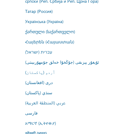
српски (Реп. Србија и Реп. Црна Гора)
Татар (Россия)
Українська (Україна)
ქართული (საქართველო)
Հայերեն (Հայաստան)
עברית (ישראל)
ئۇيغۇر يېزىقى (جۇڭخۇا خەلق جۇمھۇرىيىتى)
اُردو (پاکستان)
درى (افغانستان)
سنڌي (پاکستان)
عربي (المنطقة العربية)
فارسى
አማርኛ (ኢትዮጵያ)
कोंकणी (भारत)