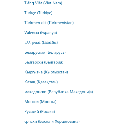
Tiếng Việt (Việt Nam)
Türkçe (Türkiye)
Türkmen dili (Türkmenistan)
Valencià (Espanya)
Ελληνικά (Ελλάδα)
Беларуская (Беларусь)
Български (България)
Кыргызча (Кыргызстан)
Қазақ (Қазақстан)
македонски (Република Македонија)
Монгол (Монгол)
Русский (Россия)
српски (Босна и Херцеговина)