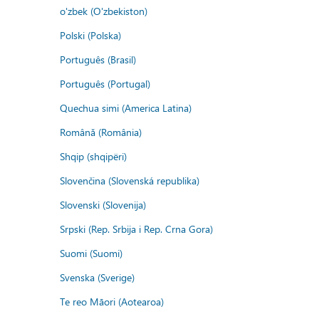
o'zbek (O'zbekiston)
Polski (Polska)
Português (Brasil)
Português (Portugal)
Quechua simi (America Latina)
Română (România)
Shqip (shqipëri)
Slovenčina (Slovenská republika)
Slovenski (Slovenija)
Srpski (Rep. Srbija i Rep. Crna Gora)
Suomi (Suomi)
Svenska (Sverige)
Te reo Māori (Aotearoa)