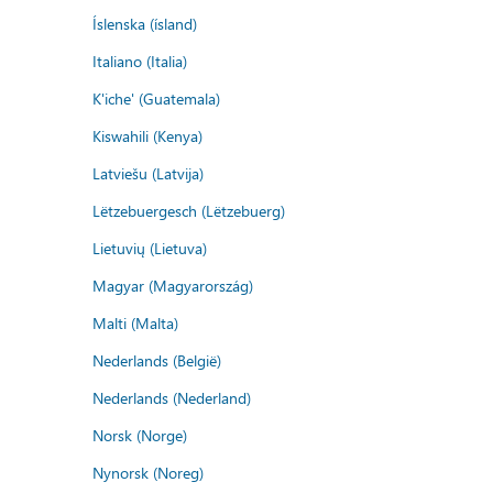
Íslenska (ísland)
Italiano (Italia)
K'iche' (Guatemala)
Kiswahili (Kenya)
Latviešu (Latvija)
Lëtzebuergesch (Lëtzebuerg)
Lietuvių (Lietuva)
Magyar (Magyarország)
Malti (Malta)
Nederlands (België)
Nederlands (Nederland)
Norsk (Norge)
Nynorsk (Noreg)