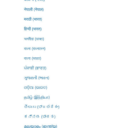
नेपाली (नेपाल)
मराठी (भारत)
हिन्दी (भारत)
অসমীয়া (ভাৰত)
বাংলা (বাংলাদেশ)
বাংলা (ভারত)
ਪੰਜਾਬੀ (ਭਾਰਤ)
ગુજરાતી (ભારત)
ଓଡ଼ିଆ (ଭାରତ)
தமிழ் (இந்தியா)
తెలుగు (భారతదేశం)
ಕನ್ನಡ (ಭಾರತ)
മലയാളം (ഇന്ത്യ)