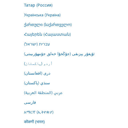
Татар (Россия)
Українська (Україна)
ქართული (საქართველო)
Հայերեն (Հայաստան)
עברית (ישראל)
ئۇيغۇر يېزىقى (جۇڭخۇا خەلق جۇمھۇرىيىتى)
اُردو (پاکستان)
درى (افغانستان)
سنڌي (پاکستان)
عربي (المنطقة العربية)
فارسى
አማርኛ (ኢትዮጵያ)
कोंकणी (भारत)