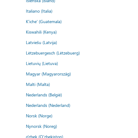
Íslenska (ísland)
Italiano (Italia)
K'iche' (Guatemala)
Kiswahili (Kenya)
Latviešu (Latvija)
Lëtzebuergesch (Lëtzebuerg)
Lietuvių (Lietuva)
Magyar (Magyarország)
Malti (Malta)
Nederlands (België)
Nederlands (Nederland)
Norsk (Norge)
Nynorsk (Noreg)
o'zbek (O'zbekiston)