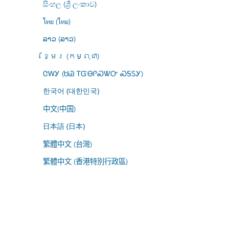
සිංහල (ශ්‍රී ලංකාව)
ไทย (ไทย)
ລາວ (ລາວ)
ខ្មែរ (កម្ពុជា)
ᏣᎳᎩ (ᏌᏊ ᎢᏳᎾᎵᏍᏔᏅ ᏍᎦᏚᎩ)
한국어 (대한민국)
中文(中国)
日本語 (日本)
繁體中文 (台灣)
繁體中文 (香港特別行政區)