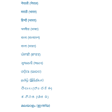
नेपाली (नेपाल)
मराठी (भारत)
हिन्दी (भारत)
অসমীয়া (ভাৰত)
বাংলা (বাংলাদেশ)
বাংলা (ভারত)
ਪੰਜਾਬੀ (ਭਾਰਤ)
ગુજરાતી (ભારત)
ଓଡ଼ିଆ (ଭାରତ)
தமிழ் (இந்தியா)
తెలుగు (భారతదేశం)
ಕನ್ನಡ (ಭಾರತ)
മലയാളം (ഇന്ത്യ)