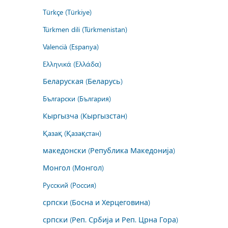
Türkçe (Türkiye)
Türkmen dili (Türkmenistan)
Valencià (Espanya)
Ελληνικά (Ελλάδα)
Беларуская (Беларусь)
Български (България)
Кыргызча (Кыргызстан)
Қазақ (Қазақстан)
македонски (Република Македонија)
Монгол (Монгол)
Русский (Россия)
српски (Босна и Херцеговина)
српски (Реп. Србија и Реп. Црна Гора)