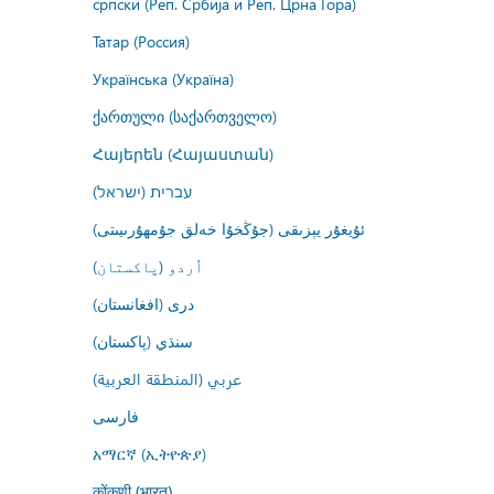
српски (Реп. Србија и Реп. Црна Гора)
Татар (Россия)
Українська (Україна)
ქართული (საქართველო)
Հայերեն (Հայաստան)
עברית (ישראל)
ئۇيغۇر يېزىقى (جۇڭخۇا خەلق جۇمھۇرىيىتى)
اُردو (پاکستان)
درى (افغانستان)
سنڌي (پاکستان)
عربي (المنطقة العربية)
فارسى
አማርኛ (ኢትዮጵያ)
कोंकणी (भारत)