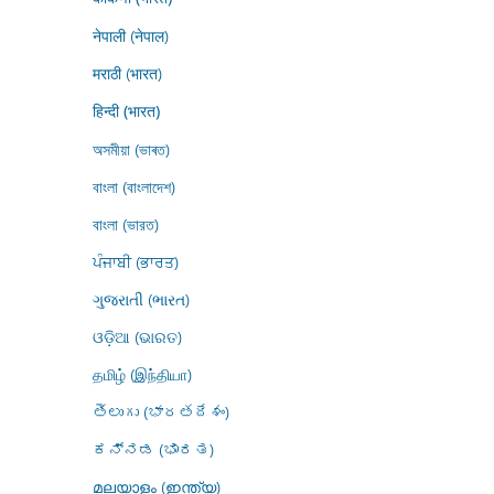
नेपाली (नेपाल)
मराठी (भारत)
हिन्दी (भारत)
অসমীয়া (ভাৰত)
বাংলা (বাংলাদেশ)
বাংলা (ভারত)
ਪੰਜਾਬੀ (ਭਾਰਤ)
ગુજરાતી (ભારત)
ଓଡ଼ିଆ (ଭାରତ)
தமிழ் (இந்தியா)
తెలుగు (భారతదేశం)
ಕನ್ನಡ (ಭಾರತ)
മലയാളം (ഇന്ത്യ)