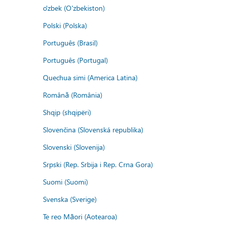
o'zbek (O'zbekiston)
Polski (Polska)
Português (Brasil)
Português (Portugal)
Quechua simi (America Latina)
Română (România)
Shqip (shqipëri)
Slovenčina (Slovenská republika)
Slovenski (Slovenija)
Srpski (Rep. Srbija i Rep. Crna Gora)
Suomi (Suomi)
Svenska (Sverige)
Te reo Māori (Aotearoa)