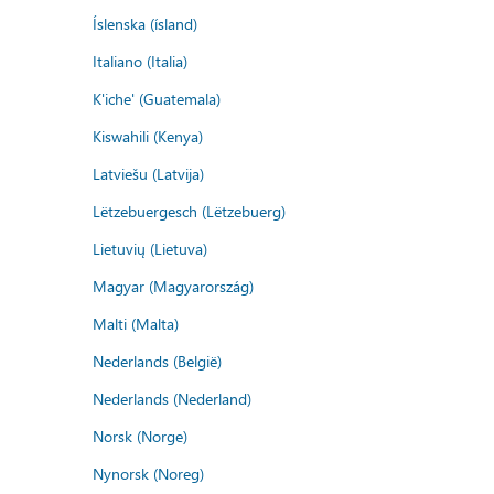
Íslenska (ísland)
Italiano (Italia)
K'iche' (Guatemala)
Kiswahili (Kenya)
Latviešu (Latvija)
Lëtzebuergesch (Lëtzebuerg)
Lietuvių (Lietuva)
Magyar (Magyarország)
Malti (Malta)
Nederlands (België)
Nederlands (Nederland)
Norsk (Norge)
Nynorsk (Noreg)