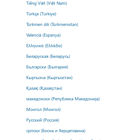
Tiếng Việt (Việt Nam)
Türkçe (Türkiye)
Türkmen dili (Türkmenistan)
Valencià (Espanya)
Ελληνικά (Ελλάδα)
Беларуская (Беларусь)
Български (България)
Кыргызча (Кыргызстан)
Қазақ (Қазақстан)
македонски (Република Македонија)
Монгол (Монгол)
Русский (Россия)
српски (Босна и Херцеговина)