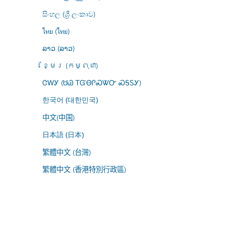
සිංහල (ශ්‍රී ලංකාව)
ไทย (ไทย)
ລາວ (ລາວ)
ខ្មែរ (កម្ពុជា)
ᏣᎳᎩ (ᏌᏊ ᎢᏳᎾᎵᏍᏔᏅ ᏍᎦᏚᎩ)
한국어 (대한민국)
中文(中国)
日本語 (日本)
繁體中文 (台灣)
繁體中文 (香港特別行政區)