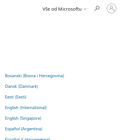
Přihlaste
Vše od Microsoftu
se
ke
svému
účtu
Bosanski (Bosna i Hercegovina)
Dansk (Danmark)
Eesti (Eesti)
English (International)
English (Singapore)
Español (Argentina)
Español (Latinoamérica)