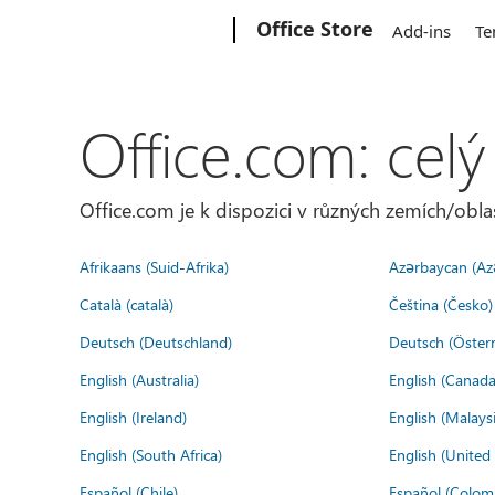
Microsoft
Office Store
Add-ins
Te
Office.com: celý
Office.com je k dispozici v různých zemích/oblas
Afrikaans (Suid-Afrika)
Azərbaycan (Az
Català (català)
Čeština (Česko)
Deutsch (Deutschland)
Deutsch (Österr
English (Australia)
English (Canada
English (Ireland)
English (Malaysi
English (South Africa)
English (Unite
Español (Chile)
Español (Colom