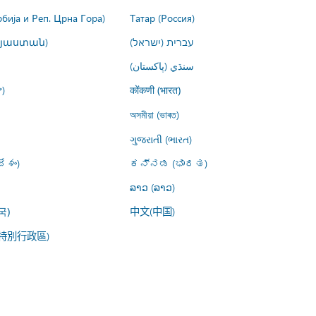
рбија и Реп. Црна Гора)
Татар (Россия)
այաստան)
עברית (ישראל)
سنڌي (پاکستان)
)
कोंकणी (भारत)
অসমীয়া (ভাৰত)
ગુજરાતી (ભારત)
ేశం)
ಕನ್ನಡ (ಭಾರತ)
ລາວ (ລາວ)
中文(中国)
국)
特別行政區)