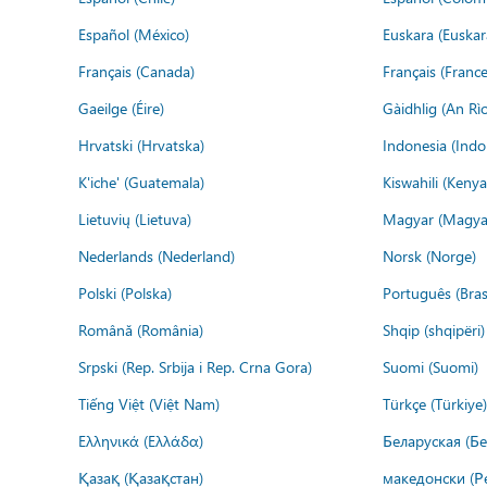
Español (México)
Euskara (Euskar
Français (Canada)
Français (France
Gaeilge (Éire)
Gàidhlig (An R
Hrvatski (Hrvatska)
Indonesia (Indo
K'iche' (Guatemala)
Kiswahili (Kenya
Lietuvių (Lietuva)
Magyar (Magya
Nederlands (Nederland)
Norsk (Norge)
Polski (Polska)
Português (Brasi
Română (România)
Shqip (shqipëri)
Srpski (Rep. Srbija i Rep. Crna Gora)
Suomi (Suomi)
Tiếng Việt (Việt Nam)
Türkçe (Türkiye)
Ελληνικά (Ελλάδα)
Беларуская (Бе
Қазақ (Қазақстан)
македонски (Р