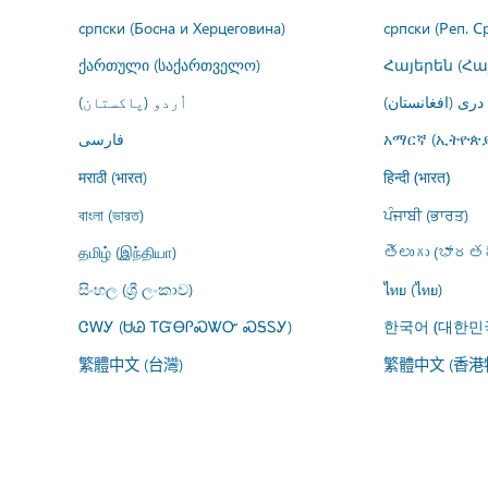
српски (Босна и Херцеговина)
српски (Реп. С
ქართული (საქართველო)
Հայերեն (Հ
درى (افغانستان)
اُردو (پاکستان)
فارسى
አማርኛ (ኢትዮጵያ
मराठी (भारत)
हिन्दी (भारत)
বাংলা (ভারত)
ਪੰਜਾਬੀ (ਭਾਰਤ)
தமிழ் (இந்தியா)
తెలుగు (భారతద
සිංහල (ශ්‍රී ලංකාව)
ไทย (ไทย)
ᏣᎳᎩ (ᏌᏊ ᎢᏳᎾᎵᏍᏔᏅ ᏍᎦᏚᎩ)
한국어 (대한민
繁體中文 (台灣)
繁體中文 (香港