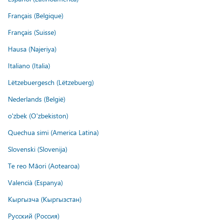
Français (Belgique)
Français (Suisse)
Hausa (Najeriya)
Italiano (Italia)
Lëtzebuergesch (Lëtzebuerg)
Nederlands (België)
o'zbek (O'zbekiston)
Quechua simi (America Latina)
Slovenski (Slovenija)
Te reo Māori (Aotearoa)
Valencià (Espanya)
Кыргызча (Кыргызстан)
Русский (Россия)