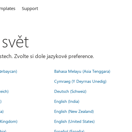
mplates
Support
 svět
tech. Zvolte si dole jazykové preference.
ərbaycan)
Bahasa Melayu (Asia Tenggara)
Cymraeg (Y Deyrnas Unedig)
eich)
Deutsch (Schweiz)
)
English (India)
a)
English (New Zealand)
d Kingdom)
English (United States)
bia)
Español (España)