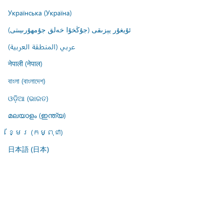
Українська (Україна)
ئۇيغۇر يېزىقى (جۇڭخۇا خەلق جۇمھۇرىيىتى)
عربي (المنطقة العربية)
नेपाली (नेपाल)
বাংলা (বাংলাদেশ)
ଓଡ଼ିଆ (ଭାରତ)
മലയാളം (ഇന്ത്യ)
ខ្មែរ (កម្ពុជា)
日本語 (日本)