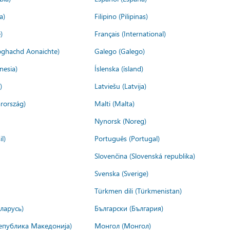
a)
Filipino (Pilipinas)
)
Français (International)
ìoghachd Aonaichte)
Galego (Galego)
nesia)
Íslenska (ísland)
)
Latviešu (Latvija)
rország)
Malti (Malta)
Nynorsk (Noreg)
l)
Português (Portugal)
Slovenčina (Slovenská republika)
Svenska (Sverige)
Türkmen dili (Türkmenistan)
ларусь)
Български (България)
епублика Македонија)
Монгол (Монгол)