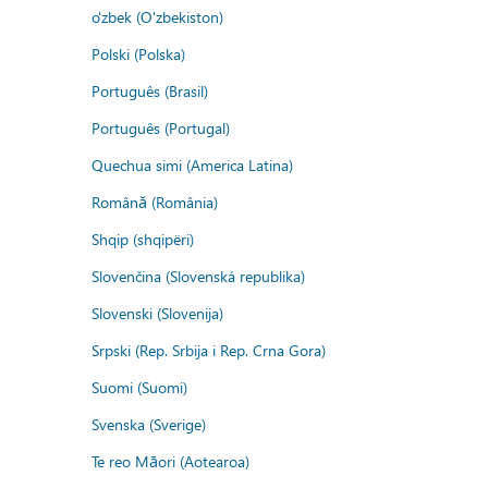
o'zbek (O'zbekiston)
Polski (Polska)
Português (Brasil)
Português (Portugal)
Quechua simi (America Latina)
Română (România)
Shqip (shqipëri)
Slovenčina (Slovenská republika)
Slovenski (Slovenija)
Srpski (Rep. Srbija i Rep. Crna Gora)
Suomi (Suomi)
Svenska (Sverige)
Te reo Māori (Aotearoa)