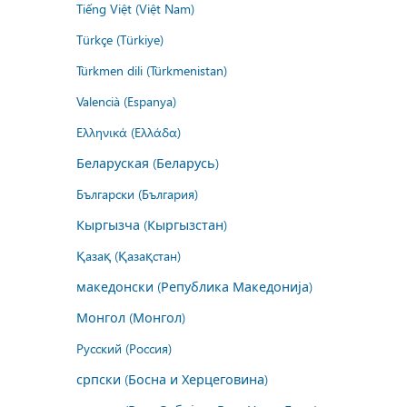
Tiếng Việt (Việt Nam)
Türkçe (Türkiye)
Türkmen dili (Türkmenistan)
Valencià (Espanya)
Ελληνικά (Ελλάδα)
Беларуская (Беларусь)
Български (България)
Кыргызча (Кыргызстан)
Қазақ (Қазақстан)
македонски (Република Македонија)
Монгол (Монгол)
Русский (Россия)
српски (Босна и Херцеговина)