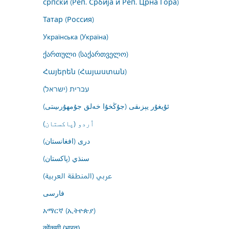
српски (Реп. Србија и Реп. Црна Гора)
Татар (Россия)
Українська (Україна)
ქართული (საქართველო)
Հայերեն (Հայաստան)
עברית (ישראל)
ئۇيغۇر يېزىقى (جۇڭخۇا خەلق جۇمھۇرىيىتى)
اُردو (پاکستان)
درى (افغانستان)
سنڌي (پاکستان)
عربي (المنطقة العربية)
فارسى
አማርኛ (ኢትዮጵያ)
कोंकणी (भारत)