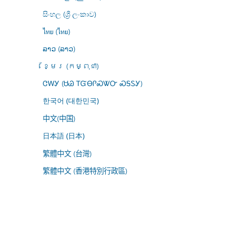
සිංහල (ශ්‍රී ලංකාව)
ไทย (ไทย)
ລາວ (ລາວ)
ខ្មែរ (កម្ពុជា)
ᏣᎳᎩ (ᏌᏊ ᎢᏳᎾᎵᏍᏔᏅ ᏍᎦᏚᎩ)
한국어 (대한민국)
中文(中国)
日本語 (日本)
繁體中文 (台灣)
繁體中文 (香港特別行政區)