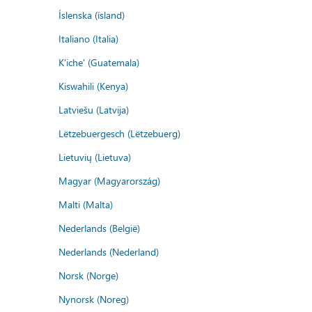
Íslenska (ísland)
Italiano (Italia)
K'iche' (Guatemala)
Kiswahili (Kenya)
Latviešu (Latvija)
Lëtzebuergesch (Lëtzebuerg)
Lietuvių (Lietuva)
Magyar (Magyarország)
Malti (Malta)
Nederlands (België)
Nederlands (Nederland)
Norsk (Norge)
Nynorsk (Noreg)