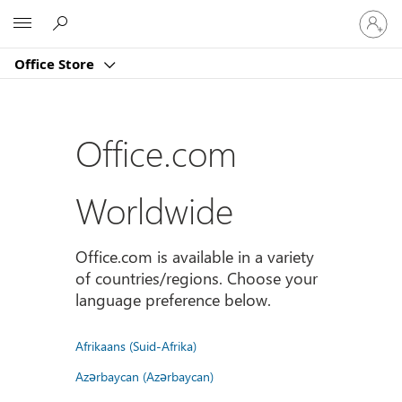
Sign
Microsoft
in
to
Office Store
your
account
Office.com
Worldwide
Office.com is available in a variety
of countries/regions. Choose your
language preference below.
Afrikaans (Suid-Afrika)
Azərbaycan (Azərbaycan)