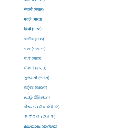
नेपाली (नेपाल)
मराठी (भारत)
हिन्दी (भारत)
অসমীয়া (ভাৰত)
বাংলা (বাংলাদেশ)
বাংলা (ভারত)
ਪੰਜਾਬੀ (ਭਾਰਤ)
ગુજરાતી (ભારત)
ଓଡ଼ିଆ (ଭାରତ)
தமிழ் (இந்தியா)
తెలుగు (భారతదేశం)
ಕನ್ನಡ (ಭಾರತ)
മലയാളം (ഇന്ത്യ)