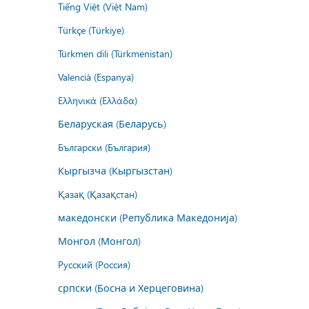
Tiếng Việt (Việt Nam)
Türkçe (Türkiye)
Türkmen dili (Türkmenistan)
Valencià (Espanya)
Ελληνικά (Ελλάδα)
Беларуская (Беларусь)
Български (България)
Кыргызча (Кыргызстан)
Қазақ (Қазақстан)
македонски (Република Македонија)
Монгол (Монгол)
Русский (Россия)
српски (Босна и Херцеговина)