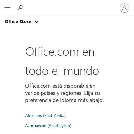
Iniciar
Microsoft
sesión
en
Office Store
tu
cuenta
Office.com en
todo el mundo
Office.com está disponible en
varios países y regiones. Elija su
preferencia de idioma más abajo.
Afrikaans (Suid-Afrika)
Azərbaycan (Azərbaycan)