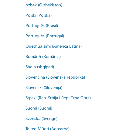
o'zbek (O'zbekiston)
Polski (Polska)
Português (Brasil)
Português (Portugal)
Quechua simi (America Latina)
Română (România)
Shqip (shqipëri)
Slovenčina (Slovenská republika)
Slovenski (Slovenija)
Srpski (Rep. Srbija i Rep. Crna Gora)
Suomi (Suomi)
Svenska (Sverige)
Te reo Māori (Aotearoa)