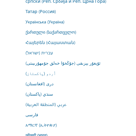
српски (Реп. Србија и Реп. Црна Гора)
Татар (Россия)
Українська (Україна)
ქართული (საქართველო)
Հայերեն (Հայաստան)
עברית (ישראל)
ئۇيغۇر يېزىقى (جۇڭخۇا خەلق جۇمھۇرىيىتى)
اُردو (پاکستان)
درى (افغانستان)
سنڌي (پاکستان)
عربي (المنطقة العربية)
فارسى
አማርኛ (ኢትዮጵያ)
कोंकणी (भारत)