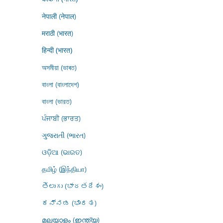
नेपाली (नेपाल)
मराठी (भारत)
हिन्दी (भारत)
অসমীয়া (ভাৰত)
বাংলা (বাংলাদেশ)
বাংলা (ভারত)
ਪੰਜਾਬੀ (ਭਾਰਤ)
ગુજરાતી (ભારત)
ଓଡ଼ିଆ (ଭାରତ)
தமிழ் (இந்தியா)
తెలుగు (భారతదేశం)
ಕನ್ನಡ (ಭಾರತ)
മലയാളം (ഇന്ത്യ)