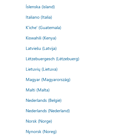
Íslenska (ísland)
Italiano (Italia)
K'iche' (Guatemala)
Kiswahili (Kenya)
Latviešu (Latvija)
Lëtzebuergesch (Lëtzebuerg)
Lietuvių (Lietuva)
Magyar (Magyarország)
Malti (Malta)
Nederlands (België)
Nederlands (Nederland)
Norsk (Norge)
Nynorsk (Noreg)