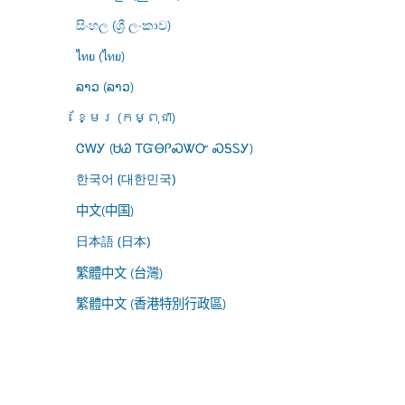
සිංහල (ශ්‍රී ලංකාව)
ไทย (ไทย)
ລາວ (ລາວ)
ខ្មែរ (កម្ពុជា)
ᏣᎳᎩ (ᏌᏊ ᎢᏳᎾᎵᏍᏔᏅ ᏍᎦᏚᎩ)
한국어 (대한민국)
中文(中国)
日本語 (日本)
繁體中文 (台灣)
繁體中文 (香港特別行政區)