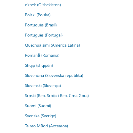
o'zbek (O'zbekiston)
Polski (Polska)
Português (Brasil)
Português (Portugal)
Quechua simi (America Latina)
Română (România)
Shqip (shqipëri)
Slovenčina (Slovenská republika)
Slovenski (Slovenija)
Srpski (Rep. Srbija i Rep. Crna Gora)
Suomi (Suomi)
Svenska (Sverige)
Te reo Māori (Aotearoa)