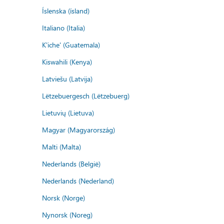
Íslenska (ísland)
Italiano (Italia)
K'iche' (Guatemala)
Kiswahili (Kenya)
Latviešu (Latvija)
Lëtzebuergesch (Lëtzebuerg)
Lietuvių (Lietuva)
Magyar (Magyarország)
Malti (Malta)
Nederlands (België)
Nederlands (Nederland)
Norsk (Norge)
Nynorsk (Noreg)