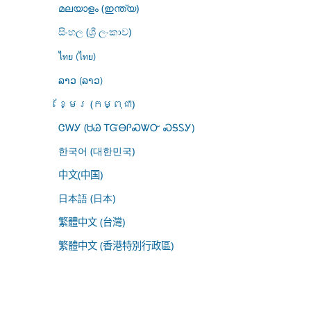
മലയാളം (ഇന്ത്യ)
සිංහල (ශ්‍රී ලංකාව)
ไทย (ไทย)
ລາວ (ລາວ)
ខ្មែរ (កម្ពុជា)
ᏣᎳᎩ (ᏌᏊ ᎢᏳᎾᎵᏍᏔᏅ ᏍᎦᏚᎩ)
한국어 (대한민국)
中文(中国)
日本語 (日本)
繁體中文 (台灣)
繁體中文 (香港特別行政區)