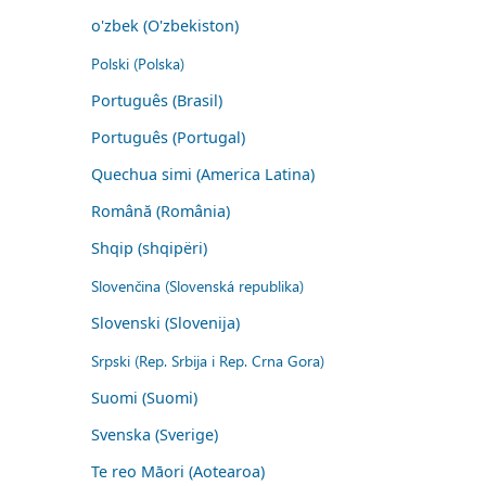
o'zbek (O'zbekiston)
Polski (Polska)
Português (Brasil)
Português (Portugal)
Quechua simi (America Latina)
Română (România)
Shqip (shqipëri)
Slovenčina (Slovenská republika)
Slovenski (Slovenija)
Srpski (Rep. Srbija i Rep. Crna Gora)
Suomi (Suomi)
Svenska (Sverige)
Te reo Māori (Aotearoa)