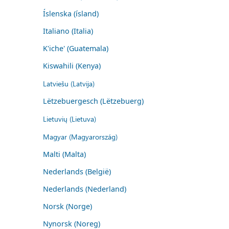
Íslenska (ísland)
Italiano (Italia)
K'iche' (Guatemala)
Kiswahili (Kenya)
Latviešu (Latvija)
Lëtzebuergesch (Lëtzebuerg)
Lietuvių (Lietuva)
Magyar (Magyarország)
Malti (Malta)
Nederlands (België)
Nederlands (Nederland)
Norsk (Norge)
Nynorsk (Noreg)