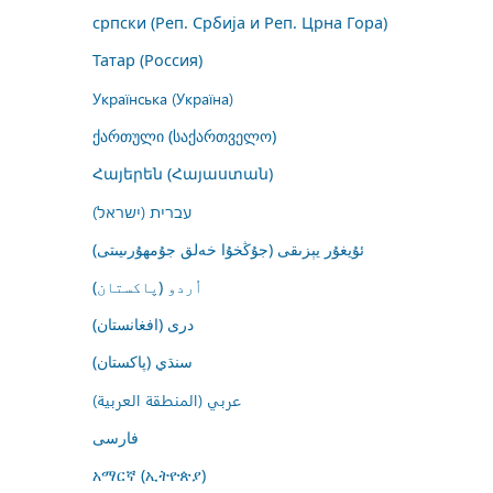
српски (Реп. Србија и Реп. Црна Гора)
Татар (Россия)
Українська (Україна)
ქართული (საქართველო)
Հայերեն (Հայաստան)
עברית (ישראל)
ئۇيغۇر يېزىقى (جۇڭخۇا خەلق جۇمھۇرىيىتى)
اُردو (پاکستان)
درى (افغانستان)
سنڌي (پاکستان)
عربي (المنطقة العربية)
فارسى
አማርኛ (ኢትዮጵያ)