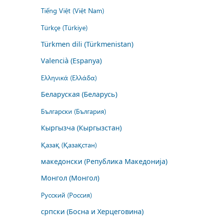
Tiếng Việt (Việt Nam)
Türkçe (Türkiye)
Türkmen dili (Türkmenistan)
Valencià (Espanya)
Ελληνικά (Ελλάδα)
Беларуская (Беларусь)
Български (България)
Кыргызча (Кыргызстан)
Қазақ (Қазақстан)
македонски (Република Македонија)
Монгол (Монгол)
Русский (Россия)
српски (Босна и Херцеговина)