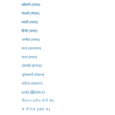
कोंकणी (भारत)
नेपाली (नेपाल)
मराठी (भारत)
हिन्दी (भारत)
অসমীয়া (ভাৰত)
বাংলা (বাংলাদেশ)
বাংলা (ভারত)
ਪੰਜਾਬੀ (ਭਾਰਤ)
ગુજરાતી (ભારત)
ଓଡ଼ିଆ (ଭାରତ)
தமிழ் (இந்தியா)
తెలుగు (భారతదేశం)
ಕನ್ನಡ (ಭಾರತ)