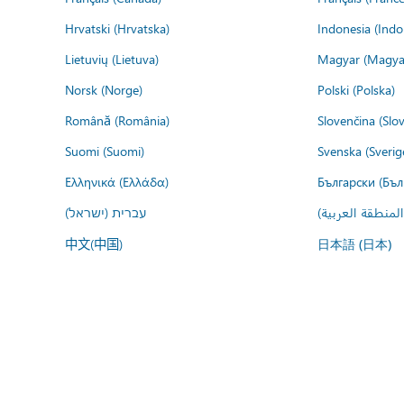
Hrvatski (Hrvatska)
Indonesia (Indo
Lietuvių (Lietuva)
Magyar (Magya
Norsk (Norge)
Polski (Polska)
Română (România)
Slovenčina (Slo
Suomi (Suomi)
Svenska (Sverig
Ελληνικά (Ελλάδα)
Български (Бъл
المنطقة العربية
עברית (ישראל)
中文(中国)
日本語 (日本)