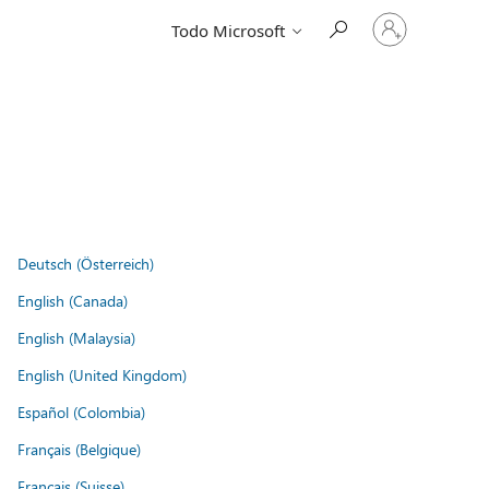
Iniciar
Todo Microsoft
sesión
en
tu
cuenta
Deutsch (Österreich)
English (Canada)
English (Malaysia)
English (United Kingdom)
Español (Colombia)
Français (Belgique)
Français (Suisse)