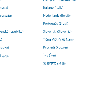
nesia)
Italiano (Italia)
rország)
Nederlands (België)
Português (Brasil)
venská republika)
Slovenski (Slovenija)
e)
Tiếng Việt (Việt Nam)
гария)
Русский (Россия)
عربي ()
ไทย (ไทย)
繁體中文 (台灣)