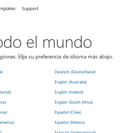
mplates
Support
todo el mundo
giones. Elija su preferencia de idioma más abajo.
k)
Deutsch (Deutschland)
English (Australia)
tional)
English (Ireland)
ore)
English (South Africa)
ina)
Español (Chile)
américa)
Español (México)
)
Français (International)