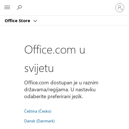
Prijavite
Microsoft
se
u
Office Store
svoj
račun
Office.com u
svijetu
Office.com dostupan je u raznim
državama/regijama. U nastavku
odaberite preferirani jezik.
Čeština (Česko)
Dansk (Danmark)