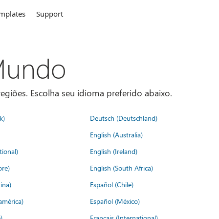
mplates
Support
 Mundo
egiões. Escolha seu idioma preferido abaixo.
k)
Deutsch (Deutschland)
English (Australia)
tional)
English (Ireland)
ore)
English (South Africa)
ina)
Español (Chile)
américa)
Español (México)
)
Français (International)