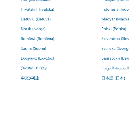
Hrvatski (Hrvatska)
Indonesia (Indo
Lietuvių (Lietuva)
Magyar (Magya
Norsk (Norge)
Polski (Polska)
Română (România)
Slovenčina (Slo
Suomi (Suomi)
Svenska (Sverig
Ελληνικά (Ελλάδα)
Български (Бъл
المنطقة العربية
עברית (ישראל)
中文(中国)
日本語 (日本)