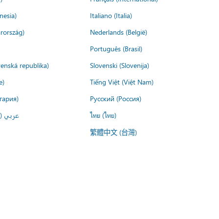
nesia)
Italiano (Italia)
rország)
Nederlands (België)
Português (Brasil)
venská republika)
Slovenski (Slovenija)
e)
Tiếng Việt (Việt Nam)
гария)
Русский (Россия)
عربي ()
ไทย (ไทย)
繁體中文 (台灣)