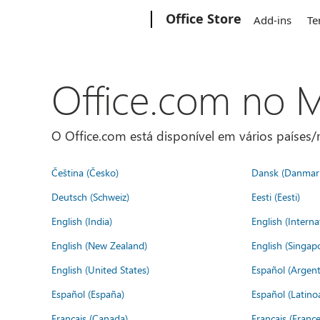
Microsoft
Office Store
Add-ins
Te
Office.com no
O Office.com está disponível em vários países/r
Čeština (Česko)
Dansk (Danmar
Deutsch (Schweiz)
Eesti (Eesti)
English (India)
English (Interna
English (New Zealand)
English (Singap
English (United States)
Español (Argent
Español (España)
Español (Latino
Français (Canada)
Français (France