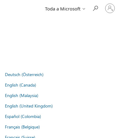
Entre
Toda a Microsoft
em
sua
conta
Deutsch (Österreich)
English (Canada)
English (Malaysia)
English (United Kingdom)
Español (Colombia)
Français (Belgique)
Français (Suisse)